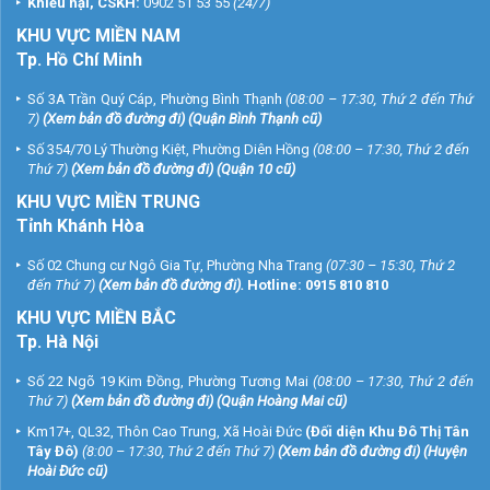
Khiếu nại, CSKH:
0902 51 53 55
(24/7)
KHU
VỰC MIỀN NAM
Tp. Hồ Chí Minh
Số 3A Trần Quý Cáp, Phường Bình Thạnh
(08:00 – 17:30, Thứ 2 đến Thứ
7)
(
Xem bản đồ đường đi
) (Quận Bình Thạnh cũ)
Số 354/70 Lý Thường Kiệt, Phường Diên Hồng
(08:00 – 17:30, Thứ 2 đến
Thứ 7)
(
Xem bản đồ đường đi
) (Quận 10 cũ)
KHU VỰC MIỀN TRUNG
Tỉnh Khánh Hòa
Số 02 Chung cư Ngô Gia Tự, Phường Nha Trang
(07:30 – 15:30, Thứ 2
đến Thứ 7)
(
Xem bản đồ đường đi
).
Hotline:
0915 810 810
KHU VỰC MIỀN BẮC
Tp. Hà Nội
Số 22 Ngõ 19 Kim Đồng, Phường Tương Mai
(08:00 – 17:30, Thứ 2 đến
Thứ 7)
(
Xem bản đồ đường đi
) (Quận Hoàng Mai cũ)
Km17+, QL32, Thôn Cao Trung, Xã Hoài Đức
(Đối diện Khu Đô Thị Tân
Tây Đô)
(8:00 – 17:30, Thứ 2 đến Thứ 7)
(
Xem bản đồ đường đi
) (Huyện
Hoài Đức cũ)