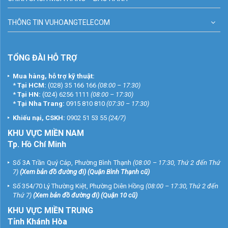
THÔNG TIN VUHOANGTELECOM
TỔNG ĐÀI HỖ TRỢ
Mua hàng, hỗ trợ kỹ thuật:
*
Tại HCM:
(028) 35 166 166
(08:00 – 17:30)
*
Tại HN:
(024) 6256 1111
(08:00 – 17:30)
*
Tại Nha Trang:
0915 810 810
(07:30 – 17:30)
Khiếu nại, CSKH:
0902 51 53 55
(24/7)
KHU
VỰC MIỀN NAM
Tp. Hồ Chí Minh
Số 3A Trần Quý Cáp, Phường Bình Thạnh
(08:00 – 17:30, Thứ 2 đến Thứ
7)
(
Xem bản đồ đường đi
) (Quận Bình Thạnh cũ)
Số 354/70 Lý Thường Kiệt, Phường Diên Hồng
(08:00 – 17:30, Thứ 2 đến
Thứ 7)
(
Xem bản đồ đường đi
) (Quận 10 cũ)
KHU VỰC MIỀN TRUNG
Tỉnh Khánh Hòa