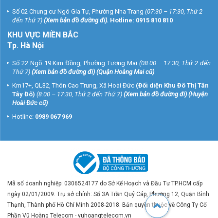
Số 02 Chung cư Ngô Gia Tự, Phường Nha Trang
(07:30 – 17:30, Thứ 2
đến Thứ 7)
(
Xem bản đồ đường đi
).
Hotline:
0915 810 810
KHU VỰC MIỀN BẮC
Tp. Hà Nội
Số 22 Ngõ 19 Kim Đồng, Phường Tương Mai
(08:00 – 17:30, Thứ 2 đến
Thứ 7)
(
Xem bản đồ đường đi
) (Quận Hoàng Mai cũ)
Km17+, QL32, Thôn Cao Trung, Xã Hoài Đức
(Đối diện Khu Đô Thị Tân
Tây Đô)
(8:00 – 17:30, Thứ 2 đến Thứ 7)
(
Xem bản đồ đường đi
) (Huyện
Hoài Đức cũ)
Hotline:
0989 067 969
Mã số doanh nghiệp: 0306524177 do Sở Kế Hoạch và Đầu Tư TP.HCM cấp
ngày 02/01/2009. Trụ sở chính: Số 3A Trần Quý Cáp, Phường 12, Quận Bình
Thạnh, Thành phố Hồ Chí Minh 2008-2018. Bản quyền thuộc về Công Ty Cổ
Phần Vũ Hoàng Telecom - vuhoangtelecom.vn