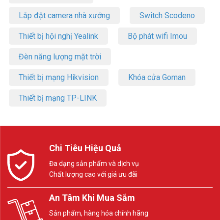
Lắp đặt camera nhà xưởng
Switch Scodeno
Thiết bị hội nghị Yealink
Bộ phát wifi Imou
Đèn năng lượng mặt trời
Thiết bị mạng Hikvision
Khóa cửa Goman
Thiết bị mạng TP-LINK
Chi Tiêu Hiệu Quả
Đa dạng sản phẩm và dịch vụ
Chất lượng cao với giá ưu đãi
An Tâm Khi Mua Sắm
Sản phẩm, hàng hóa chính hãng