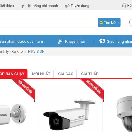
Hỗ 
Giới thiệu
Hệ thống chi nhánh
Tuyển dụng
Tìm kiếm
Sản phẩm được quan tâm
Khuyến mãi
Giao hàng nha
nh lý - Xả kho
»
HIKVISION
OP BÁN CHẠY
MỚI NHẤT
GIÁ CAO
GIÁ THẤP