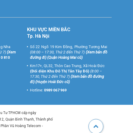
KHU VỰC MIỀN BẮC
Tp. Hà Nội
ng Nha
Số 22 Ngõ 19 Kim Đồng, Phường Tương Mai
ứ 7)
(
Xem
(08:00 – 17:30, Thứ 2 đến Thứ 7)
(
Xem bản đồ
10 810
đường đi
) (Quận Hoàng Mai cũ)
Km17+, QL32, Thôn Cao Trung, Xã Hoài Đức
(Đối diện Khu Đô Thị Tân Tây Đô)
(8:00 –
17:30, Thứ 2 đến Thứ 7)
(
Xem bản đồ đường
đi
) (Huyện Hoài Đức cũ)
Hotline:
0989 067 969
ầu Tư TP.HCM cấp ngày
 12, Quận Bình Thạnh, Thành phố
ổ Phần Vũ Hoàng Telecom -