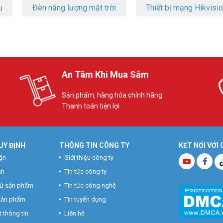
u
Đèn năng lượng mặt trời
Thiết bị mạng Hikvisi
An Tâm Khi Mua Sắm
Sản phẩm, hàng hóa chính hãng
Thanh toán tiện lợi
UY ĐỊNH
THÔNG TIN CÔNG TY
KẾT NỐI VỚI
ận
Giới thiệu công ty
nh
Tin tức công ty
hử sản phẩm
Tin tức công nghệ
 sản phẩm
Tin tuyển dụng
 thông tin
Liên hệ