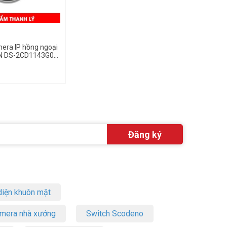
mera IP hồng ngoại
N DS-2CD1143G0E-
iện khuôn mặt
amera nhà xưởng
Switch Scodeno