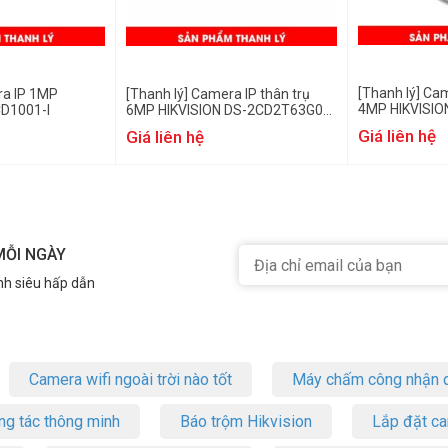
[Thanh lý] Ca
ra IP 1MP
[Thanh lý] Camera IP thân trụ
4MP HIKVISIO
CD1001-I
6MP HIKVISION DS-2CD2T63G0-
IF
I8
Giá liên hệ
Giá liên hệ
MỖI NGÀY
nh siêu hấp dẫn
Camera wifi ngoài trời nào tốt
Máy chấm công nhận d
ng tác thông minh
Báo trộm Hikvision
Lắp đặt c