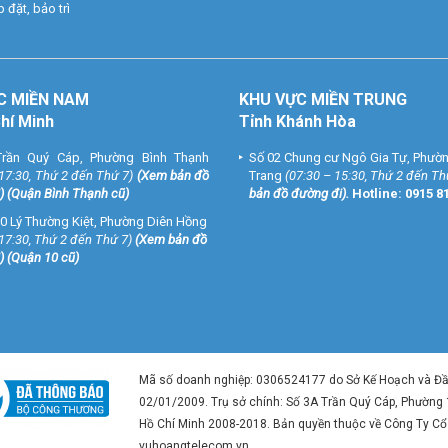
 đặt, bảo trì
C MIỀN NAM
KHU VỰC MIỀN TRUNG
Chí Minh
Tỉnh Khánh Hòa
rần Quý Cáp, Phường Bình Thạnh
Số 02 Chung cư Ngô Gia Tự, Phườ
 17:30, Thứ 2 đến Thứ 7)
(
Xem bản đồ
Trang
(07:30 – 15:30, Thứ 2 đến Th
) (Quận Bình Thạnh cũ)
bản đồ đường đi
).
Hotline:
0915 8
0 Lý Thường Kiệt, Phường Diên Hồng
 17:30, Thứ 2 đến Thứ 7)
(
Xem bản đồ
) (Quận 10 cũ)
Mã số doanh nghiệp: 0306524177 do Sở Kế Hoạch và Đ
02/01/2009. Trụ sở chính: Số 3A Trần Quý Cáp, Phường
Hồ Chí Minh 2008-2018. Bản quyền thuộc về Công Ty C
vuhoangtelecom.vn