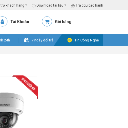
trợ khách hàng
Download tài liệu
Tra cứu bảo hành
Tài Khoản
Giỏ hàng
nh 24h
7 ngày đổi trả
Tin Công Nghệ