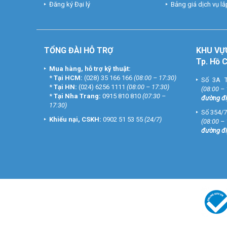
Đăng ký Đại lý
Bảng giá dịch vụ lắp
TỔNG ĐÀI HỖ TRỢ
KHU
VỰ
Tp. Hồ 
Mua hàng, hỗ trợ kỹ thuật:
*
Tại HCM:
(028) 35 166 166
(08:00 – 17:30)
Số 3A T
*
Tại HN:
(024) 6256 1111
(08:00 – 17:30)
(08:00 –
*
Tại Nha Trang:
0915 810 810
(07:30 –
đường đi
17:30)
Số 354/7
Khiếu nại, CSKH:
0902 51 53 55
(24/7)
(08:00 –
đường đi