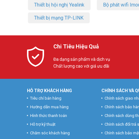
Thiết bị hội nghị Yealink
Bộ phát wifi Imo
Thiết bị mạng TP-LINK
Chi Tiêu Hiệu Quả
Đa dạng sản phẩm và dịch vụ
Chất lượng cao với giá ưu đãi
HỖ TRỢ KHÁCH HÀNG
CHÍNH SÁCH VÀ Q
Tiêu chí bán hàng
Chính sách giao nh
Hướng dẫn mua hàng
Chính sách bảo hà
Hình thức thanh toán
Chính sách dùng t
Hỗ trợ kỹ thuật
Chính sách đổi trả
Chăm sóc khách hàng
Chính sách bảo mật