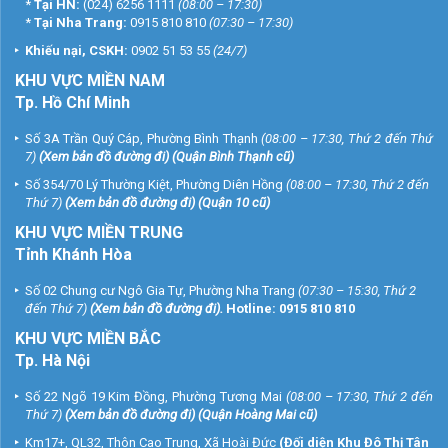
*
Tại HN:
(024) 6256 1111
(08:00 – 17:30)
*
Tại Nha Trang:
0915 810 810
(07:30 – 17:30)
Khiếu nại, CSKH:
0902 51 53 55
(24/7)
KHU
VỰC MIỀN NAM
Tp. Hồ Chí Minh
Số 3A Trần Quý Cáp, Phường Bình Thạnh
(08:00 – 17:30, Thứ 2 đến Thứ
7)
(
Xem bản đồ đường đi
) (Quận Bình Thạnh cũ)
Số 354/70 Lý Thường Kiệt, Phường Diên Hồng
(08:00 – 17:30, Thứ 2 đến
Thứ 7)
(
Xem bản đồ đường đi
) (Quận 10 cũ)
KHU VỰC MIỀN TRUNG
Tỉnh Khánh Hòa
Số 02 Chung cư Ngô Gia Tự, Phường Nha Trang
(07:30 – 15:30, Thứ 2
đến Thứ 7)
(
Xem bản đồ đường đi
).
Hotline:
0915 810 810
KHU VỰC MIỀN BẮC
Tp. Hà Nội
Số 22 Ngõ 19 Kim Đồng, Phường Tương Mai
(08:00 – 17:30, Thứ 2 đến
Thứ 7)
(
Xem bản đồ đường đi
) (Quận Hoàng Mai cũ)
Km17+, QL32, Thôn Cao Trung, Xã Hoài Đức
(Đối diện Khu Đô Thị Tân