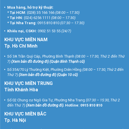
Mua hàng, hỗ trợ kỹ thuật:
*
Tại HCM:
(028) 35 166 166
(08:00 – 17:30)
*
Tại HN:
(024) 6256 1111
(08:00 – 17:30)
*
Tại Nha Trang:
0915 810 810
(07:30 – 17:30)
Khiếu nại, CSKH:
0902 51 53 55
(24/7)
KHU
VỰC MIỀN NAM
Tp. Hồ Chí Minh
Số 3A Trần Quý Cáp, Phường Bình Thạnh
(08:00 – 17:30, Thứ 2 đến Thứ
7)
(
Xem bản đồ đường đi
) (Quận Bình Thạnh cũ)
Số 354/70 Lý Thường Kiệt, Phường Diên Hồng
(08:00 – 17:30, Thứ 2 đến
Thứ 7)
(
Xem bản đồ đường đi
) (Quận 10 cũ)
KHU VỰC MIỀN TRUNG
Tỉnh Khánh Hòa
Số 02 Chung cư Ngô Gia Tự, Phường Nha Trang
(07:30 – 15:30, Thứ 2
đến Thứ 7)
(
Xem bản đồ đường đi
).
Hotline:
0915 810 810
KHU VỰC MIỀN BẮC
Tp. Hà Nội