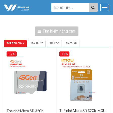
Tìm kiếm nâng cao
TOP BÁN CHẠY
MỚI NHẤT
GIÁ CAO
GIÁ THẤP
-17%
-17%
Thẻ nhớ Micro SD 32Gb IMOU
Thẻ nhớ Micro SD 32Gb