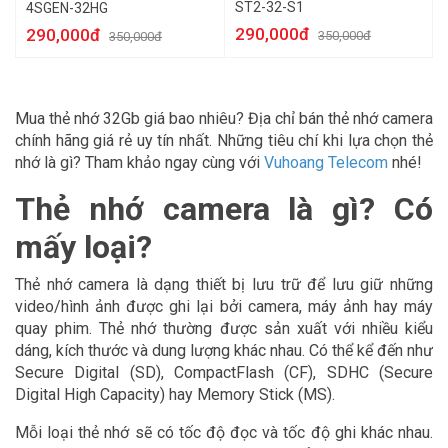
ST2-32-S1
4SGEN-32HG
290,000đ
290,000đ
350,000đ
350,000đ
Mua thẻ nhớ 32Gb giá bao nhiêu? Địa chỉ bán thẻ nhớ camera
chính hãng giá rẻ uy tín nhất. Những tiêu chí khi lựa chọn thẻ
nhớ là gì? Tham khảo ngay cùng với
Vuhoang Telecom
nhé!
Thẻ nhớ camera là gì? Có
mấy loại?
Thẻ nhớ camera là dạng thiết bị lưu trữ để lưu giữ những
video/hình ảnh được ghi lại bởi camera, máy ảnh hay máy
quay phim. Thẻ nhớ thường được sản xuất với nhiều kiểu
dáng, kích thước và dung lượng khác nhau. Có thể kể đến như
Secure Digital (SD), CompactFlash (CF), SDHC (Secure
Digital High Capacity) hay Memory Stick (MS).
Mỗi loại thẻ nhớ sẽ có tốc độ đọc và tốc độ ghi khác nhau.