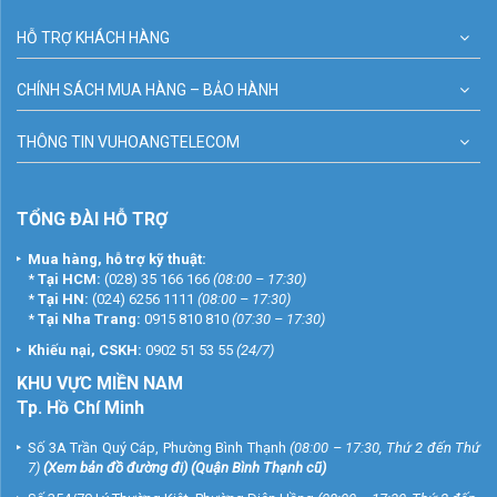
HỖ TRỢ KHÁCH HÀNG
CHÍNH SÁCH MUA HÀNG – BẢO HÀNH
THÔNG TIN VUHOANGTELECOM
TỔNG ĐÀI HỖ TRỢ
Mua hàng, hỗ trợ kỹ thuật:
*
Tại HCM:
(028) 35 166 166
(08:00 – 17:30)
*
Tại HN:
(024) 6256 1111
(08:00 – 17:30)
*
Tại Nha Trang:
0915 810 810
(07:30 – 17:30)
Khiếu nại, CSKH:
0902 51 53 55
(24/7)
KHU
VỰC MIỀN NAM
Tp. Hồ Chí Minh
Số 3A Trần Quý Cáp, Phường Bình Thạnh
(08:00 – 17:30, Thứ 2 đến Thứ
7)
(
Xem bản đồ đường đi
) (Quận Bình Thạnh cũ)