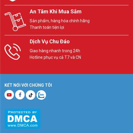
An Tâm Khi Mua Sắm
Sản phẩm, hàng hóa chính hãng
Thanh toán tiện lợi
Dịch Vụ Chu Đáo
Giao hàng nhanh trong 24h
Hotline phục vụ cả T7 và CN
KẾT NỐI VỚI CHÚNG TÔI