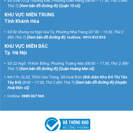
Số 354/70 Lý Thường Kiệt, Phường Diên Hồng
(08:00 – 17:30, Thứ 2 đến
Thứ 7)
(
Xem bản đồ đường đi
) (Quận 10 cũ)
KHU VỰC MIỀN TRUNG
Tỉnh Khánh Hòa
Số 02 Chung cư Ngô Gia Tự, Phường Nha Trang
(07:30 – 15:30, Thứ 2
đến Thứ 7)
(
Xem bản đồ đường đi
).
Hotline:
0915 810 810
KHU VỰC MIỀN BẮC
Tp. Hà Nội
Số 22 Ngõ 19 Kim Đồng, Phường Tương Mai
(08:00 – 17:30, Thứ 2 đến
Thứ 7)
(
Xem bản đồ đường đi
) (Quận Hoàng Mai cũ)
Km17+, QL32, Thôn Cao Trung, Xã Hoài Đức
(Đối diện Khu Đô Thị Tân
Tây Đô)
(8:00 – 17:30, Thứ 2 đến Thứ 7)
(
Xem bản đồ đường đi
) (Huyện
Hoài Đức cũ)
Hotline:
0989 067 969