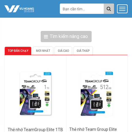
Tìm kiếm nâng cao
TOP BÁN CHẠY
MỚI NHẤT
GIÁ CAO
GIÁ THẤP
Thẻ nhớ Team Group Elite
Thẻ nhớ TeamGroup Elite 1TB