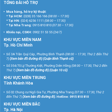
TỔNG ĐÀI HỖ TRỢ
Mua hàng, hỗ trợ kỹ thuật:
*
Tại HCM:
(028) 35 166 166
(08:00 – 17:30)
*
Tại HN:
(024) 6256 1111
(08:00 – 17:30)
*
Tại Nha Trang:
0915 810 810
(07:30 – 17:30)
Khiếu nại, CSKH:
0902 51 53 55
(24/7)
KHU
VỰC MIỀN NAM
Tp. Hồ Chí Minh
Số 3A Trần Quý Cáp, Phường Bình Thạnh
(08:00 – 17:30, Thứ 2 đến Thứ
7)
(
Xem bản đồ đường đi
) (Quận Bình Thạnh cũ)
Số 354/70 Lý Thường Kiệt, Phường Diên Hồng
(08:00 – 17:30, Thứ 2 đến
Thứ 7)
(
Xem bản đồ đường đi
) (Quận 10 cũ)
KHU VỰC MIỀN TRUNG
Tỉnh Khánh Hòa
Số 02 Chung cư Ngô Gia Tự, Phường Nha Trang
(07:30 – 17:30, Thứ 2
đến Thứ 7)
(
Xem bản đồ đường đi
).
Hotline:
0915 810 810
KHU VỰC MIỀN BẮC
Tp. Hà Nội