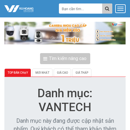
Tìm kiếm nâng cao
TOP BÁN CHẠY
MỚI NHẤT
GIÁ CAO
GIÁ THẤP
Danh mục:
VANTECH
Danh mục này đang được cập nhật sản
phẩm. Quý khách có thể tham khảo thêm