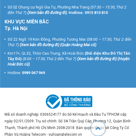
Số 02 Chung cư Ngô Gia Tự, Phường Nha Trang
(07:30 – 15:30, Thứ 2
đến Thứ 7)
(
Xem bản đồ đường đi
).
Hotline:
0915 810 810
KHU VỰC MIỀN BẮC
Tp. Hà Nội
Số 22 Ngõ 19 Kim Đồng, Phường Tương Mai
(08:00 – 17:30, Thứ 2 đến
Thứ 7)
(
Xem bản đồ đường đi
) (Quận Hoàng Mai cũ)
Km17+, QL32, Thôn Cao Trung, Xã Hoài Đức
(Đối diện Khu Đô Thị Tân
Tây Đô)
(8:00 – 17:30, Thứ 2 đến Thứ 7)
(
Xem bản đồ đường đi
) (Huyện
Hoài Đức cũ)
Hotline:
0989 067 969
Mã số doanh nghiệp: 0306524177 do Sở Kế Hoạch và Đầu Tư TP.HCM cấp
ngày 02/01/2009. Trụ sở chính: Số 3A Trần Quý Cáp, Phường 12, Quận Bình
Thạnh, Thành phố Hồ Chí Minh 2008-2018. Bản quyền thuộc về Công Ty Cổ
Phần Vũ Hoàng Telecom - vuhoangtelecom.vn