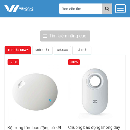
Tìm kiếm nâng cao
TOP BÁN CHẠY
MỚI NHẤT
GIÁ CAO
GIÁ THẤP
-20%
-30%
Chuông báo động không dây
Bộ trung tâm báo động có kết