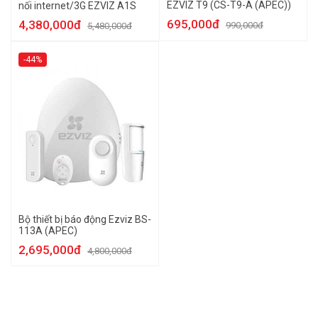
EZVIZ T9 (CS-T9-A (APEC))
nối internet/3G EZVIZ A1S
695,000đ
4,380,000đ
990,000đ
5,480,000đ
-44%
Bộ thiết bị báo động Ezviz BS-
113A (APEC)
2,695,000đ
4,800,000đ