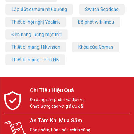
Lắp đặt camera nhà xưởng
Switch Scodeno
Thiết bị hội nghị Yealink
Bộ phát wifi Imou
Đèn năng lượng mặt trời
Thiết bị mạng Hikvision
Khóa cửa Goman
Thiết bị mạng TP-LINK
Chi Tiêu Hiệu Quả
Đa dạng sản phẩm và dịch vụ
Chất lượng cao với giá ưu đãi
An Tâm Khi Mua Sắm
Sản phẩm, hàng hóa chính hãng