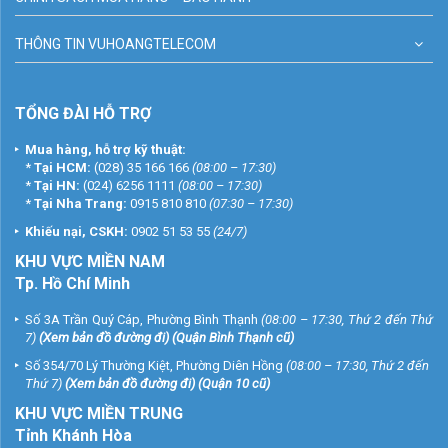
THÔNG TIN VUHOANGTELECOM
TỔNG ĐÀI HỖ TRỢ
Mua hàng, hỗ trợ kỹ thuật:
*
Tại HCM:
(028) 35 166 166
(08:00 – 17:30)
*
Tại HN:
(024) 6256 1111
(08:00 – 17:30)
*
Tại Nha Trang:
0915 810 810
(07:30 – 17:30)
Khiếu nại, CSKH:
0902 51 53 55
(24/7)
KHU
VỰC MIỀN NAM
Tp. Hồ Chí Minh
Số 3A Trần Quý Cáp, Phường Bình Thạnh
(08:00 – 17:30, Thứ 2 đến Thứ
7)
(
Xem bản đồ đường đi
) (Quận Bình Thạnh cũ)
Số 354/70 Lý Thường Kiệt, Phường Diên Hồng
(08:00 – 17:30, Thứ 2 đến
Thứ 7)
(
Xem bản đồ đường đi
) (Quận 10 cũ)
KHU VỰC MIỀN TRUNG
Tỉnh Khánh Hòa