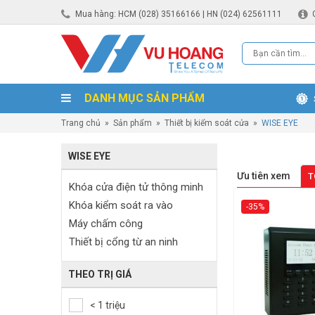
Mua hàng: HCM (028) 35166166 | HN (024) 62561111
DANH MỤC SẢN PHẨM
Trang chủ
»
Sản phẩm
»
Thiết bị kiểm soát cửa
»
WISE EYE
WISE EYE
Ưu tiên xem
T
Khóa cửa điện tử thông minh
Khóa kiểm soát ra vào
-35%
Máy chấm công
Thiết bị cổng từ an ninh
THEO TRỊ GIÁ
< 1 triệu