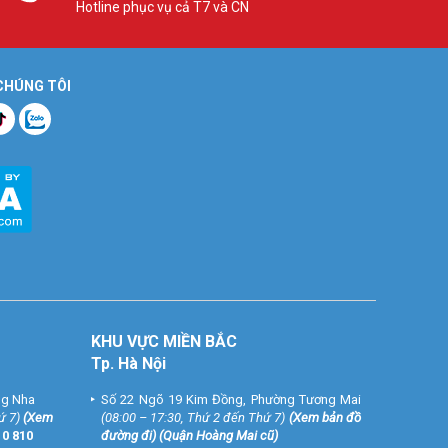
Hotline phục vụ cả T7 và CN
 CHÚNG TÔI
KHU VỰC MIỀN BẮC
Tp. Hà Nội
ng Nha
Số 22 Ngõ 19 Kim Đồng, Phường Tương Mai
ứ 7)
(
Xem
(08:00 – 17:30, Thứ 2 đến Thứ 7)
(
Xem bản đồ
10 810
đường đi
) (Quận Hoàng Mai cũ)