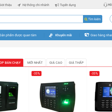
Hỗ 
Giới thiệu
Hệ thống chi nhánh
Tuyển dụng
Tìm kiếm
Sản phẩm được quan tâm
Khuyến mãi
Giao hàng nha
OP BÁN CHẠY
MỚI NHẤT
GIÁ CAO
GIÁ THẤP
-35%
-35%