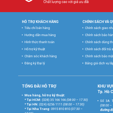
Chất lượng cao với giá ưu đãi
HỖ TRỢ KHÁCH HÀNG
CHÍNH SÁCH VÀ Q
Tiêu chí bán hàng
Chính sách giao nh
Hướng dẫn mua hàng
Chính sách bảo hà
Hình thức thanh toán
Chính sách dùng t
Hỗ trợ kỹ thuật
Chính sách đổi trả
Chăm sóc khách hàng
Chính sách bảo mật
Đăng ký Đại lý
Bảng giá dịch vụ lắp
TỔNG ĐÀI HỖ TRỢ
KHU
VỰ
Tp. Hồ 
Mua hàng, hỗ trợ kỹ thuật:
*
Tại HCM:
(028) 35 166 166
(08:00 – 17:30)
Số 3A T
*
Tại HN:
(024) 6256 1111
(08:00 – 17:30)
(08:00 –
*
Tại Nha Trang:
0915 810 810
(07:30 –
đường đi