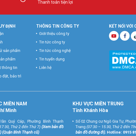
Thanh toán tiện lợi
UY ĐỊNH
THÔNG TIN CÔNG TY
KẾT NỐI VỚI
ận
Giới thiệu công ty
nh
Tin tức công ty
hử sản phẩm
Tin tức công nghệ
 sản phẩm
Tin tuyển dụng
 thông tin
Liên hệ
 đặt, bảo trì
C MIỀN NAM
KHU VỰC MIỀN TRUNG
Chí Minh
Tỉnh Khánh Hòa
rần Quý Cáp, Phường Bình Thạnh
Số 02 Chung cư Ngô Gia Tự, Phườ
 17:30, Thứ 2 đến Thứ 7)
(
Xem bản đồ
Trang
(07:30 – 15:30, Thứ 2 đến Th
) (Quận Bình Thạnh cũ)
bản đồ đường đi
).
Hotline:
0915 8