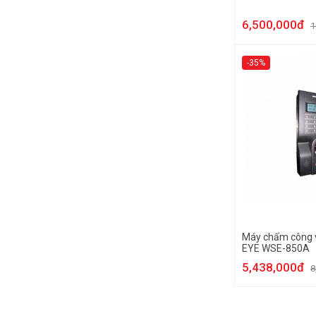
6,500,000đ
1
-35%
Máy chấm công 
EYE WSE-850A
5,438,000đ
8