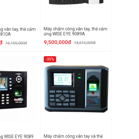
Máy chấm công vân tay, thẻ cảm
 vân tay, thẻ cảm
ứng WISE EYE 9089A
 810A
9,500,000đ
đ
14,615,000đ
16,155,000đ
-35%
Máy chấm công vân tay và thẻ
g WISE EYE 9089