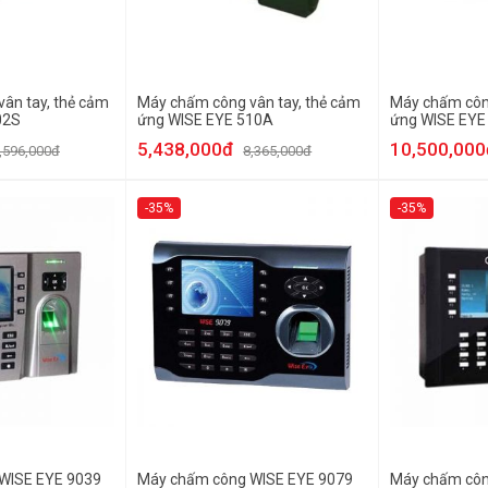
ân tay, thẻ cảm
Máy chấm công vân tay, thẻ cảm
Máy chấm công
02S
ứng WISE EYE 510A
ứng WISE EYE
5,438,000đ
10,500,000
,596,000đ
8,365,000đ
-35%
-35%
WISE EYE 9039
Máy chấm công WISE EYE 9079
Máy chấm côn