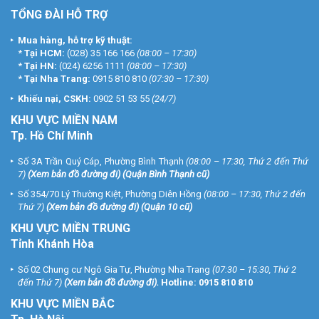
TỔNG ĐÀI HỖ TRỢ
Mua hàng, hỗ trợ kỹ thuật:
*
Tại HCM:
(028) 35 166 166
(08:00 – 17:30)
*
Tại HN:
(024) 6256 1111
(08:00 – 17:30)
*
Tại Nha Trang:
0915 810 810
(07:30 – 17:30)
Khiếu nại, CSKH:
0902 51 53 55
(24/7)
KHU
VỰC MIỀN NAM
Tp. Hồ Chí Minh
Số 3A Trần Quý Cáp, Phường Bình Thạnh
(08:00 – 17:30, Thứ 2 đến Thứ
7)
(
Xem bản đồ đường đi
) (Quận Bình Thạnh cũ)
Số 354/70 Lý Thường Kiệt, Phường Diên Hồng
(08:00 – 17:30, Thứ 2 đến
Thứ 7)
(
Xem bản đồ đường đi
) (Quận 10 cũ)
KHU VỰC MIỀN TRUNG
Tỉnh Khánh Hòa
Số 02 Chung cư Ngô Gia Tự, Phường Nha Trang
(07:30 – 15:30, Thứ 2
đến Thứ 7)
(
Xem bản đồ đường đi
).
Hotline:
0915 810 810
KHU VỰC MIỀN BẮC