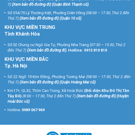
7)
(
Xem bản đồ đường đi
) (Quận Bình Thạnh cũ)
Số 354/70 Lý Thường Kiệt, Phường Diên Hồng
(08:00 – 17:30, Thứ 2 đến
Thứ 7)
(
Xem bản đồ đường đi
) (Quận 10 cũ)
KHU VỰC MIỀN TRUNG
Tỉnh Khánh Hòa
Số 02 Chung cư Ngô Gia Tự, Phường Nha Trang
(07:30 – 15:30, Thứ 2
đến Thứ 7)
(
Xem bản đồ đường đi
).
Hotline:
0915 810 810
KHU VỰC MIỀN BẮC
Tp. Hà Nội
Số 22 Ngõ 19 Kim Đồng, Phường Tương Mai
(08:00 – 17:30, Thứ 2 đến
Thứ 7)
(
Xem bản đồ đường đi
) (Quận Hoàng Mai cũ)
Km17+, QL32, Thôn Cao Trung, Xã Hoài Đức
(Đối diện Khu Đô Thị Tân
Tây Đô)
(8:00 – 17:30, Thứ 2 đến Thứ 7)
(
Xem bản đồ đường đi
) (Huyện
Hoài Đức cũ)
Hotline:
0989 067 969