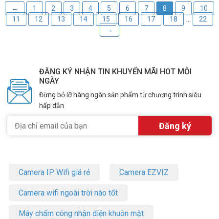
←
1
2
3
4
5
6
7
8
9
10
…
11
12
13
14
15
16
17
18
22
→
ĐĂNG KÝ NHẬN TIN KHUYẾN MÃI HOT MỖI
NGÀY
Đừng bỏ lỡ hàng ngàn sản phẩm từ chương trình siêu
hấp dẫn
Camera IP Wifi giá rẻ
Camera EZVIZ
Camera wifi ngoài trời nào tốt
Máy chấm công nhận diện khuôn mặt