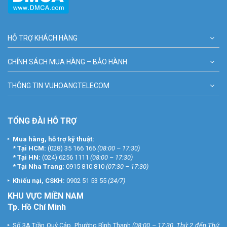
HỖ TRỢ KHÁCH HÀNG
CHÍNH SÁCH MUA HÀNG – BẢO HÀNH
THÔNG TIN VUHOANGTELECOM
TỔNG ĐÀI HỖ TRỢ
Mua hàng, hỗ trợ kỹ thuật:
*
Tại HCM:
(028) 35 166 166
(08:00 – 17:30)
*
Tại HN:
(024) 6256 1111
(08:00 – 17:30)
*
Tại Nha Trang:
0915 810 810
(07:30 – 17:30)
Khiếu nại, CSKH:
0902 51 53 55
(24/7)
KHU
VỰC MIỀN NAM
Tp. Hồ Chí Minh
Số 3A Trần Quý Cáp, Phường Bình Thạnh
(08:00 – 17:30, Thứ 2 đến Thứ