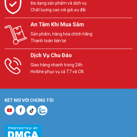
Đa dạng sản phẩm và dịch vụ
Chất lượng cao với giá ưu đãi
An Tâm Khi Mua Sắm
Sản phẩm, hàng hóa chính hãng
Thanh toán tiện lợi
Dịch Vụ Chu Đáo
Giao hàng nhanh trong 24h
Hotline phục vụ cả T7 và CN
KẾT NỐI VỚI CHÚNG TÔI