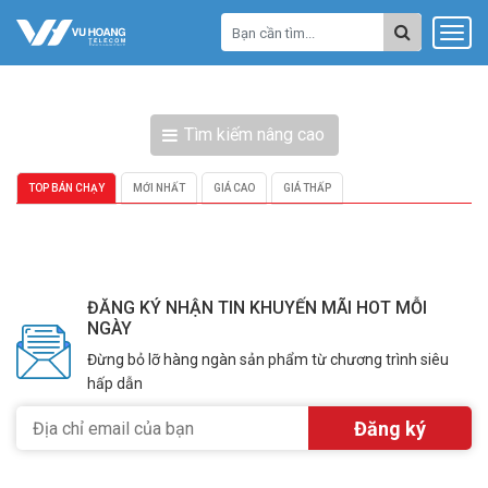
Tìm kiếm nâng cao
TOP BÁN CHẠY
MỚI NHẤT
GIÁ CAO
GIÁ THẤP
ĐĂNG KÝ NHẬN TIN KHUYẾN MÃI HOT MỖI
NGÀY
Đừng bỏ lỡ hàng ngàn sản phẩm từ chương trình siêu
hấp dẫn