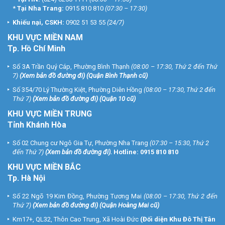
*
Tại Nha Trang:
0915 810 810
(07:30 – 17:30)
Khiếu nại, CSKH:
0902 51 53 55
(24/7)
KHU
VỰC MIỀN NAM
Tp. Hồ Chí Minh
Số 3A Trần Quý Cáp, Phường Bình Thạnh
(08:00 – 17:30, Thứ 2 đến Thứ
7)
(
Xem bản đồ đường đi
) (Quận Bình Thạnh cũ)
Số 354/70 Lý Thường Kiệt, Phường Diên Hồng
(08:00 – 17:30, Thứ 2 đến
Thứ 7)
(
Xem bản đồ đường đi
) (Quận 10 cũ)
KHU VỰC MIỀN TRUNG
Tỉnh Khánh Hòa
Số 02 Chung cư Ngô Gia Tự, Phường Nha Trang
(07:30 – 15:30, Thứ 2
đến Thứ 7)
(
Xem bản đồ đường đi
).
Hotline:
0915 810 810
KHU VỰC MIỀN BẮC
Tp. Hà Nội
Số 22 Ngõ 19 Kim Đồng, Phường Tương Mai
(08:00 – 17:30, Thứ 2 đến
Thứ 7)
(
Xem bản đồ đường đi
) (Quận Hoàng Mai cũ)
Km17+, QL32, Thôn Cao Trung, Xã Hoài Đức
(Đối diện Khu Đô Thị Tân