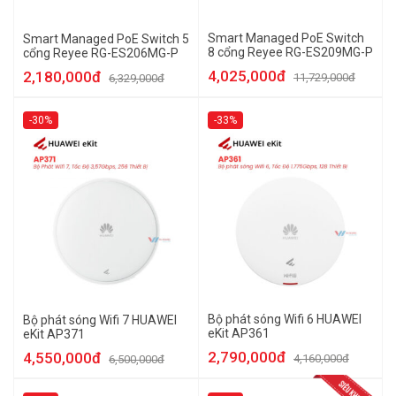
Smart Managed PoE Switch
Smart Managed PoE Switch 5
8 cổng Reyee RG-ES209MG-P
cổng Reyee RG-ES206MG-P
4,025,000đ
2,180,000đ
11,729,000đ
6,329,000đ
-30%
-33%
Bộ phát sóng Wifi 6 HUAWEI
Bộ phát sóng Wifi 7 HUAWEI
eKit AP361
eKit AP371
2,790,000đ
4,550,000đ
4,160,000đ
6,500,000đ