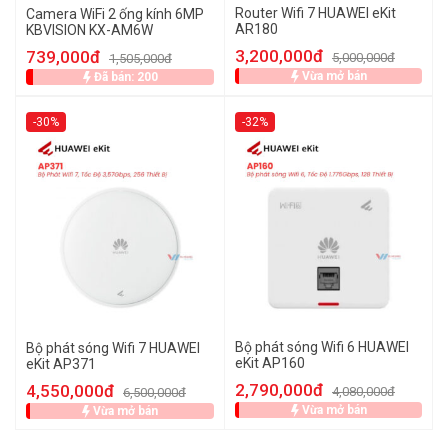
Router Wifi 7 HUAWEI eKit
Camera WiFi 2 ống kính 6MP
AR180
KBVISION KX-AM6W
3,200,000đ
739,000đ
5,000,000đ
1,505,000đ
Vừa mở bán
Đã bán: 200
-30%
-32%
Bộ phát sóng Wifi 6 HUAWEI
Bộ phát sóng Wifi 7 HUAWEI
eKit AP160
eKit AP371
2,790,000đ
4,550,000đ
4,080,000đ
6,500,000đ
Vừa mở bán
Vừa mở bán