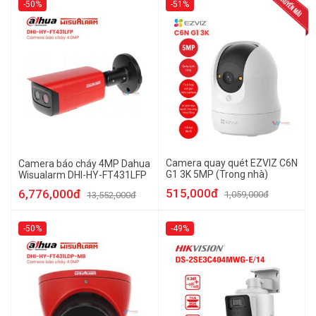
-50%
-51%
Camera quay quét EZVIZ C6N
Camera báo cháy 4MP Dahua
G1 3K 5MP (Trong nhà)
Wisualarm DHI-HY-FT431LFP
515,000đ
6,776,000đ
1,059,000đ
13,552,000đ
-50%
-49%