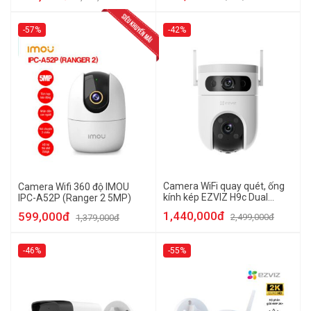
-57%
-42%
Camera WiFi quay quét, ống
Camera Wifi 360 độ IMOU
kính kép EZVIZ H9c Dual
IPC-A52P (Ranger 2 5MP)
(5MP+5MP)
1,440,000đ
599,000đ
2,499,000đ
1,379,000đ
-46%
-55%