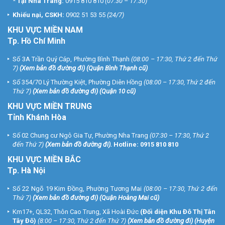
*
Tại Nha Trang:
0915 810 810
(07:30 – 17:30)
Khiếu nại, CSKH:
0902 51 53 55
(24/7)
KHU
VỰC MIỀN NAM
Tp. Hồ Chí Minh
Số 3A Trần Quý Cáp, Phường Bình Thạnh
(08:00 – 17:30, Thứ 2 đến Thứ
7)
(
Xem bản đồ đường đi
) (Quận Bình Thạnh cũ)
Số 354/70 Lý Thường Kiệt, Phường Diên Hồng
(08:00 – 17:30, Thứ 2 đến
Thứ 7)
(
Xem bản đồ đường đi
) (Quận 10 cũ)
KHU VỰC MIỀN TRUNG
Tỉnh Khánh Hòa
Số 02 Chung cư Ngô Gia Tự, Phường Nha Trang
(07:30 – 17:30, Thứ 2
đến Thứ 7)
(
Xem bản đồ đường đi
).
Hotline:
0915 810 810
KHU VỰC MIỀN BẮC
Tp. Hà Nội
Số 22 Ngõ 19 Kim Đồng, Phường Tương Mai
(08:00 – 17:30, Thứ 2 đến
Thứ 7)
(
Xem bản đồ đường đi
) (Quận Hoàng Mai cũ)
Km17+, QL32, Thôn Cao Trung, Xã Hoài Đức
(Đối diện Khu Đô Thị Tân
Tây Đô)
(8:00 – 17:30, Thứ 2 đến Thứ 7)
(
Xem bản đồ đường đi
) (Huyện