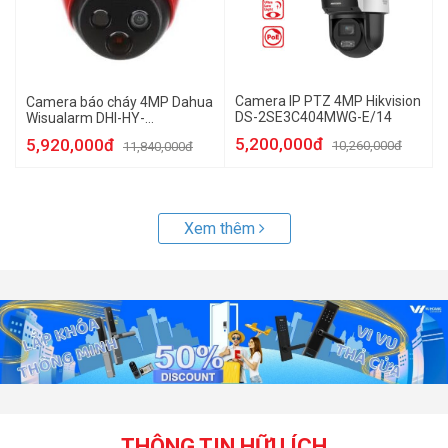
Camera IP PTZ 4MP Hikvision
Camera báo cháy 4MP Dahua
DS-2SE3C404MWG-E/14
Wisualarm DHI-HY-
FT431LDP-MB
5,200,000đ
5,920,000đ
10,260,000đ
11,840,000đ
Xem thêm
THÔNG TIN HỮU ÍCH