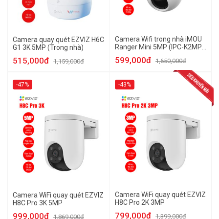
Camera Wifi trong nhà iMOU
Camera quay quét EZVIZ H6C
Ranger Mini 5MP (IPC-K2MP-
G1 3K 5MP (Trong nhà)
5H1WE)
599,000đ
515,000đ
1,650,000đ
1,159,000đ
-47%
-43%
Camera WiFi quay quét EZVIZ
Camera WiFi quay quét EZVIZ
H8C Pro 2K 3MP
H8C Pro 3K 5MP
799,000đ
999,000đ
1,399,000đ
1,869,000đ