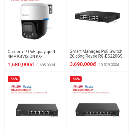
Smart Managed PoE Switch
Camera IP PoE quay quét
20 cổng Reyee RG-ES220GS-
4MP KBVISION KX-
LP
C4007CPN-PRO
3,690,000đ
1,680,000đ
10,529,000đ
3,685,000đ
-66%
-66%