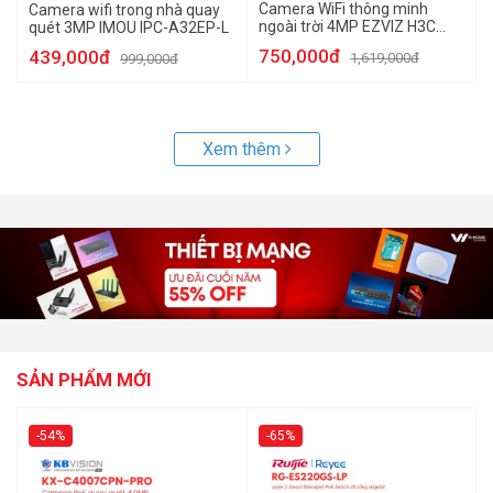
Camera WiFi thông minh
Camera wifi trong nhà quay
ngoài trời 4MP EZVIZ H3C
quét 3MP IMOU IPC-A32EP-L
2K+
750,000đ
439,000đ
1,619,000đ
999,000đ
Xem thêm
SẢN PHẨM MỚI
-54%
-65%