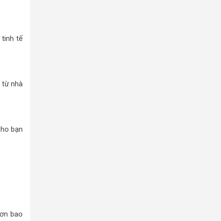
tinh tế
 từ nhà
cho bạn
hơn bao