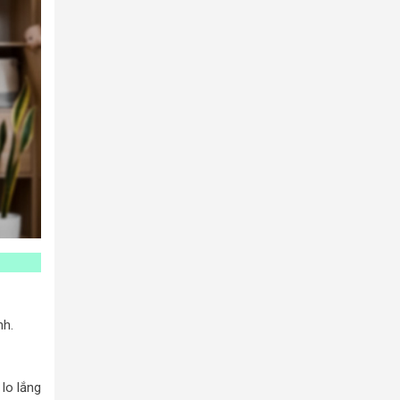
nh.
lo lắng