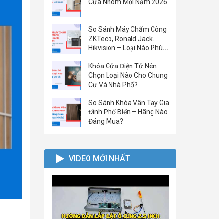
Cửa Nhôm Mới Năm 2026
So Sánh Máy Chấm Công
ZKTeco, Ronald Jack,
Hikvision – Loại Nào Phù
Hợp Với Doanh Nghiệp
Khóa Cửa Điện Tử Nên
Của Bạn?
Chọn Loại Nào Cho Chung
Cư Và Nhà Phố?
So Sánh Khóa Vân Tay Gia
Đình Phổ Biến – Hãng Nào
Đáng Mua?
VIDEO MỚI NHẤT