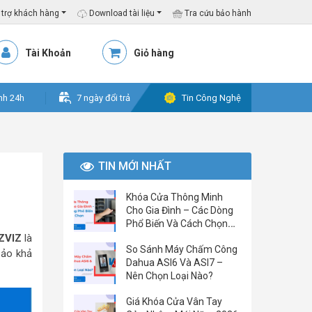
trợ khách hàng
Download tài liệu
Tra cứu bảo hành
Tài Khoản
Giỏ hàng
nh 24h
7 ngày đổi trả
Tin Công Nghệ
TIN MỚI NHẤT
Khóa Cửa Thông Minh
Cho Gia Đình – Các Dòng
Phổ Biến Và Cách Chọn
Đúng
EZVIZ
là
So Sánh Máy Chấm Công
bảo khả
Dahua ASI6 Và ASI7 –
Nên Chọn Loại Nào?
Giá Khóa Cửa Vân Tay