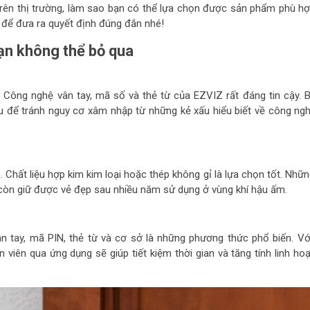
trên thị trường, làm sao bạn có thể lựa chọn được sản phẩm phù h
t để đưa ra quyết định đúng đắn nhé!
ạn không thể bỏ qua
. Công nghệ vân tay, mã số và thẻ từ của EZVIZ rất đáng tin cậy. 
để tránh nguy cơ xâm nhập từ những kẻ xấu hiểu biết về công ngh
 Chất liệu hợp kim kim loại hoặc thép không gỉ là lựa chọn tốt. Nhữn
 còn giữ được vẻ đẹp sau nhiều năm sử dụng ở vùng khí hậu ấm.
 tay, mã PIN, thẻ từ và cơ sở là những phương thức phổ biến. Vớ
 viên qua ứng dụng sẽ giúp tiết kiệm thời gian và tăng tính linh hoạ