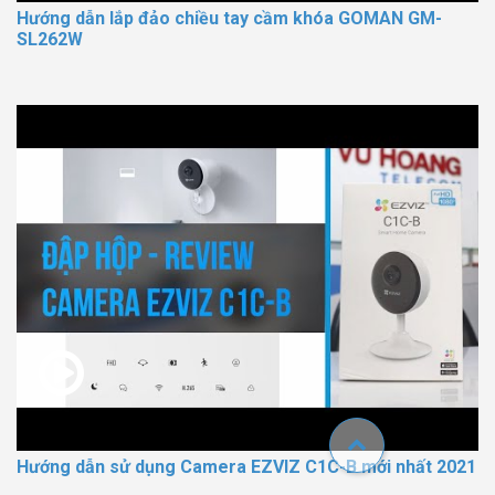
Hướng dẫn lắp đảo chiều tay cầm khóa GOMAN GM-
SL262W
Hướng dẫn sử dụng Camera EZVIZ C1C-B mới nhất 2021