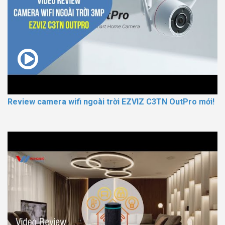
Review camera wifi ngoài trời EZVIZ C3TN OutPro mới!