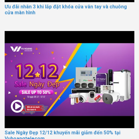
Ưu đãi nhân 3 khi lắp đặt khóa cửa vân tay và chuông
cửa màn hình
Sale Ngày Đẹp 12/12 khuyến mãi giảm đến 50% tại
Vuhoangtelecom