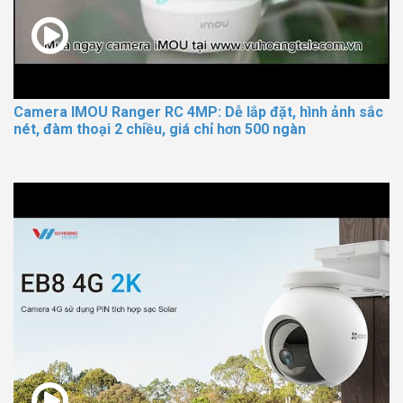
Camera IMOU Ranger RC 4MP: Dễ lắp đặt, hình ảnh sắc
nét, đàm thoại 2 chiều, giá chỉ hơn 500 ngàn