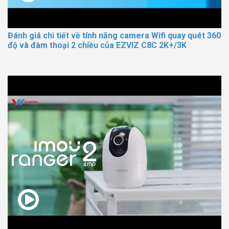
Đánh giá chi tiết về tính năng camera Wifi quay quét 360
độ và đàm thoại 2 chiều của EZVIZ C8C 2K+/3K