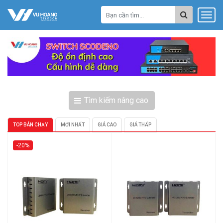
Tìm kiếm nâng cao
TOP BÁN CHẠY
MỚI NHẤT
GIÁ CAO
GIÁ THẤP
-20%