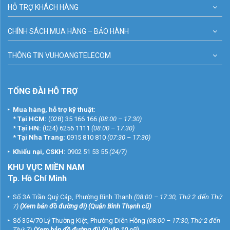
HỖ TRỢ KHÁCH HÀNG
CHÍNH SÁCH MUA HÀNG – BẢO HÀNH
THÔNG TIN VUHOANGTELECOM
TỔNG ĐÀI HỖ TRỢ
Mua hàng, hỗ trợ kỹ thuật:
*
Tại HCM:
(028) 35 166 166
(08:00 – 17:30)
*
Tại HN:
(024) 6256 1111
(08:00 – 17:30)
*
Tại Nha Trang:
0915 810 810
(07:30 – 17:30)
Khiếu nại, CSKH:
0902 51 53 55
(24/7)
KHU
VỰC MIỀN NAM
Tp. Hồ Chí Minh
Số 3A Trần Quý Cáp, Phường Bình Thạnh
(08:00 – 17:30, Thứ 2 đến Thứ
7)
(
Xem bản đồ đường đi
) (Quận Bình Thạnh cũ)
Số 354/70 Lý Thường Kiệt, Phường Diên Hồng
(08:00 – 17:30, Thứ 2 đến
Thứ 7)
(
Xem bản đồ đường đi
) (Quận 10 cũ)