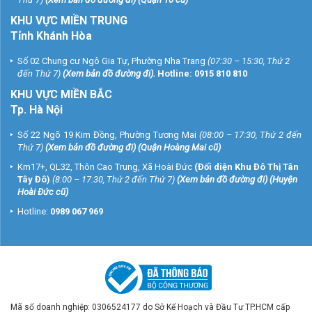
KHU VỰC MIỀN TRUNG
Tỉnh Khánh Hòa
Số 02 Chung cư Ngô Gia Tự, Phường Nha Trang
(07:30 – 15:30, Thứ 2
đến Thứ 7)
(
Xem bản đồ đường đi
).
Hotline:
0915 810 810
KHU VỰC MIỀN BẮC
Tp. Hà Nội
Số 22 Ngõ 19 Kim Đồng, Phường Tương Mai
(08:00 – 17:30, Thứ 2 đến
Thứ 7)
(
Xem bản đồ đường đi
) (Quận Hoàng Mai cũ)
Km17+, QL32, Thôn Cao Trung, Xã Hoài Đức
(Đối diện Khu Đô Thị Tân
Tây Đô)
(8:00 – 17:30, Thứ 2 đến Thứ 7)
(
Xem bản đồ đường đi
) (Huyện
Hoài Đức cũ)
Hotline:
0989 067 969
Mã số doanh nghiệp: 0306524177 do Sở Kế Hoạch và Đầu Tư TP.HCM cấp