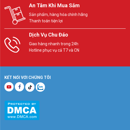
An Tâm Khi Mua Sắm
Sản phẩm, hàng hóa chính hãng
Thanh toán tiện lợi
Dịch Vụ Chu Đáo
Giao hàng nhanh trong 24h
Hotline phục vụ cả T7 và CN
KẾT NỐI VỚI CHÚNG TÔI