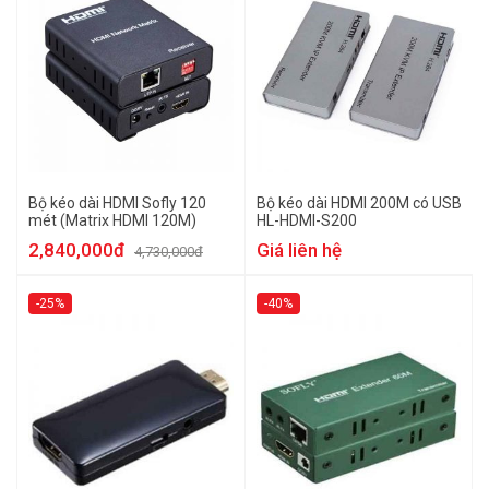
Bộ kéo dài HDMI Sofly 120
Bộ kéo dài HDMI 200M có USB
mét (Matrix HDMI 120M)
HL-HDMI-S200
2,840,000đ
Giá liên hệ
4,730,000đ
-25%
-40%