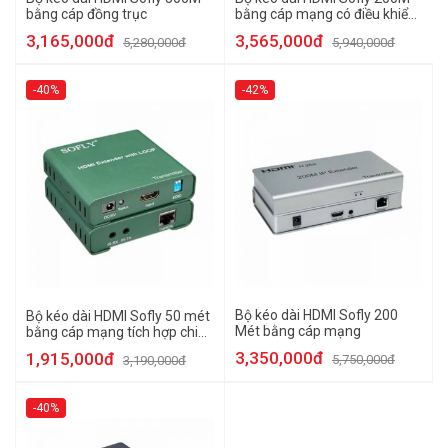
bằng cáp đồng trục
bằng cáp mạng có điều khiển
chuột
3,165,000đ
3,565,000đ
5,280,000đ
5,940,000đ
-40%
-42%
Bộ kéo dài HDMI Sofly 200
Bộ kéo dài HDMI Sofly 50 mét
Mét bằng cáp mạng
bằng cáp mạng tích hợp chia
2 HDMI
3,350,000đ
1,915,000đ
5,750,000đ
3,190,000đ
-40%