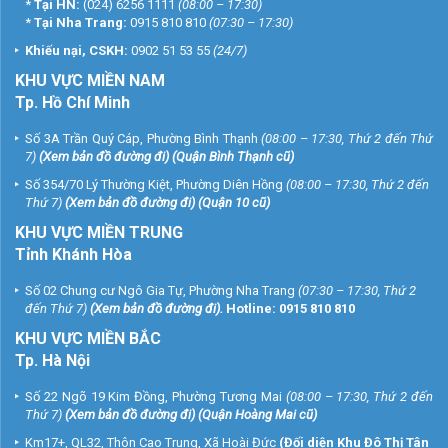
*
Tại HN:
(024) 6256 1111
(08:00 – 17:30)
*
Tại Nha Trang:
0915 810 810
(07:30 – 17:30)
Khiếu nại, CSKH:
0902 51 53 55
(24/7)
KHU
VỰC MIỀN NAM
Tp. Hồ Chí Minh
Số 3A Trần Quý Cáp, Phường Bình Thạnh
(08:00 – 17:30, Thứ 2 đến Thứ
7)
(
Xem bản đồ đường đi
) (Quận Bình Thạnh cũ)
Số 354/70 Lý Thường Kiệt, Phường Diên Hồng
(08:00 – 17:30, Thứ 2 đến
Thứ 7)
(
Xem bản đồ đường đi
) (Quận 10 cũ)
KHU VỰC MIỀN TRUNG
Tỉnh Khánh Hòa
Số 02 Chung cư Ngô Gia Tự, Phường Nha Trang
(07:30 – 17:30, Thứ 2
đến Thứ 7)
(
Xem bản đồ đường đi
).
Hotline:
0915 810 810
KHU VỰC MIỀN BẮC
Tp. Hà Nội
Số 22 Ngõ 19 Kim Đồng, Phường Tương Mai
(08:00 – 17:30, Thứ 2 đến
Thứ 7)
(
Xem bản đồ đường đi
) (Quận Hoàng Mai cũ)
Km17+, QL32, Thôn Cao Trung, Xã Hoài Đức
(Đối diện Khu Đô Thị Tân