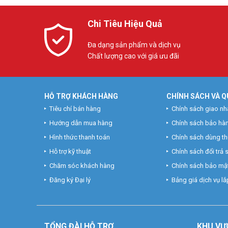
Chi Tiêu Hiệu Quả
Đa dạng sản phẩm và dịch vụ
Chất lượng cao với giá ưu đãi
HỖ TRỢ KHÁCH HÀNG
CHÍNH SÁCH VÀ Q
Tiêu chí bán hàng
Chính sách giao nh
Hướng dẫn mua hàng
Chính sách bảo hà
Hình thức thanh toán
Chính sách dùng t
Hỗ trợ kỹ thuật
Chính sách đổi trả
Chăm sóc khách hàng
Chính sách bảo mật
Đăng ký Đại lý
Bảng giá dịch vụ lắp
TỔNG ĐÀI HỖ TRỢ
KHU
VỰ