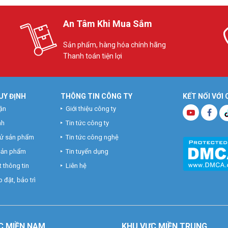
An Tâm Khi Mua Sắm
Sản phẩm, hàng hóa chính hãng
Thanh toán tiện lợi
UY ĐỊNH
THÔNG TIN CÔNG TY
KẾT NỐI VỚI
ận
Giới thiệu công ty
nh
Tin tức công ty
hử sản phẩm
Tin tức công nghệ
 sản phẩm
Tin tuyển dụng
 thông tin
Liên hệ
 đặt, bảo trì
C MIỀN NAM
KHU VỰC MIỀN TRUNG