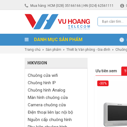
Mua hàng: HCM (028) 35166166 | HN (024) 62561111
DANH MỤC SẢN PHẨM
Trang chủ
»
Sản phẩm
»
Thiết bị Văn phòng - Gia đình
»
Chuông
HIKVISION
Ưu tiên xem
T
Chuông cửa wifi
Chuông hình IP
-30%
Chuông hình Analog
Màn hình chuông cửa
Camera chuông cửa
Điện thoại liên lạc nội bộ
Nguồn cấp chuông hình