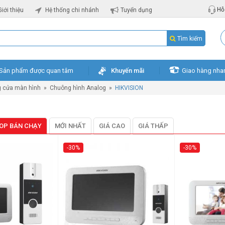
Hỗ 
Giới thiệu
Hệ thống chi nhánh
Tuyển dụng
Tìm kiếm
Sản phẩm được quan tâm
Khuyến mãi
Giao hàng nha
 cửa màn hình
»
Chuông hình Analog
»
HIKVISION
OP BÁN CHẠY
MỚI NHẤT
GIÁ CAO
GIÁ THẤP
-30%
-30%