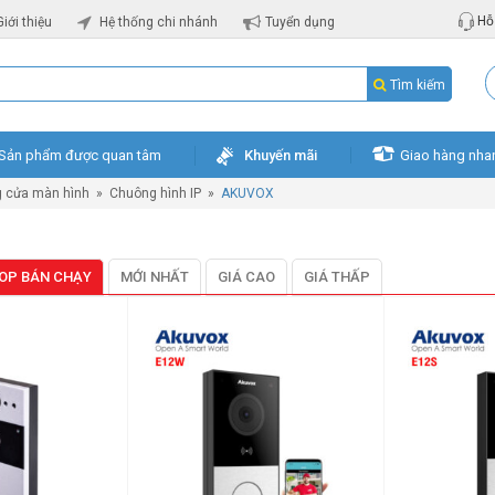
Hỗ 
Giới thiệu
Hệ thống chi nhánh
Tuyển dụng
Tìm kiếm
Sản phẩm được quan tâm
Khuyến mãi
Giao hàng nha
 cửa màn hình
»
Chuông hình IP
»
AKUVOX
OP BÁN CHẠY
MỚI NHẤT
GIÁ CAO
GIÁ THẤP