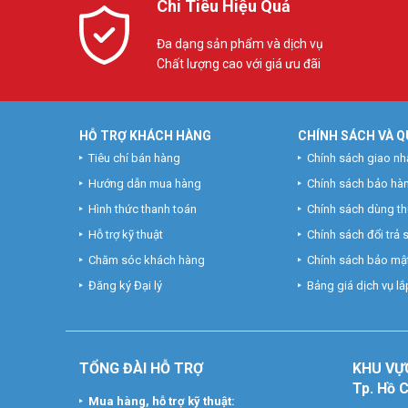
Chi Tiêu Hiệu Quả
Đa dạng sản phẩm và dịch vụ
Chất lượng cao với giá ưu đãi
HỖ TRỢ KHÁCH HÀNG
CHÍNH SÁCH VÀ Q
Tiêu chí bán hàng
Chính sách giao nh
Hướng dẫn mua hàng
Chính sách bảo hà
Hình thức thanh toán
Chính sách dùng t
Hỗ trợ kỹ thuật
Chính sách đổi trả
Chăm sóc khách hàng
Chính sách bảo mật
Đăng ký Đại lý
Bảng giá dịch vụ lắp
TỔNG ĐÀI HỖ TRỢ
KHU
VỰ
Tp. Hồ 
Mua hàng, hỗ trợ kỹ thuật: