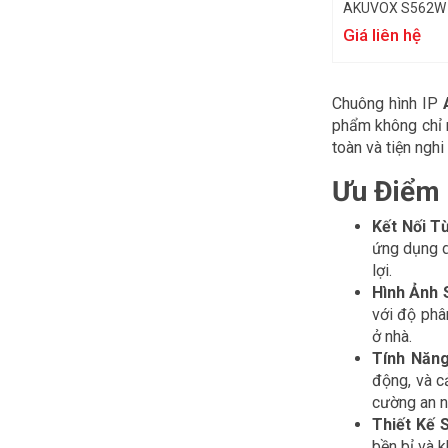
AKUVOX S562W
Giá liên hệ
Chuông hình IP
phẩm không chỉ m
toàn và tiện ngh
Ưu Điểm 
Kết Nối T
ứng dụng d
lợi.
Hình Ảnh 
với độ phâ
ở nhà.
Tính Năng
động, và c
cường an n
Thiết Kế 
bền bỉ và 