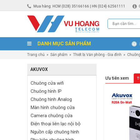
Mua hàng: HCM (028) 35166166 | HN (024) 62561111
DANH MỤC SẢN PHẨM
Trang chủ
»
Sản phẩm
»
Thiết bị Văn phòng - Gia đình
»
Chuông
AKUVOX
Ưu tiên xem
T
Chuông cửa wifi
Chuông hình IP
Chuông hình Analog
Màn hình chuông cửa
Camera chuông cửa
Điện thoại liên lạc nội bộ
Nguồn cấp chuông hình