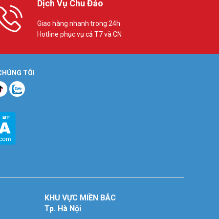
Dịch Vụ Chu Đáo
Giao hàng nhanh trong 24h
Hotline phục vụ cả T7 và CN
 CHÚNG TÔI
KHU VỰC MIỀN BẮC
Tp. Hà Nội