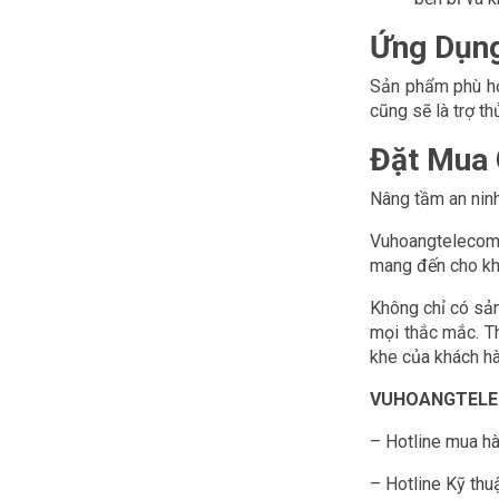
Ứng Dụng
Sản phẩm phù hợ
cũng sẽ là trợ t
Đặt Mua
Nâng tầm an ninh
Vuhoangtelecom v
mang đến cho khá
Không chỉ có sản
mọi thắc mắc. Th
khe của khách h
VUHOANGTELECO
– Hotline mua h
– Hotline Kỹ thu