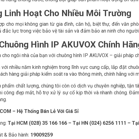
 Linh Hoạt Cho Nhiều Môi Trường
p cho mọi không gian từ gia đình, căn hộ, biệt thự, đến văn ph
hủ đắc lực trong việc bảo vệ tài sản và đảm bảo an ninh cho ngườ
 Chuông Hình IP AKUVOX Chính Hã
 cho ngôi nhà của bạn với chuông hình IP AKUVOX – giải pháp ch
ới nhiều năm kinh nghiệm trong lĩnh vực cung cấp, lắp đặt chuôn
ch hàng giải pháp kiểm soát ra vào thông minh, chính hãng với m
 phẩm chất lượng, chúng tôi còn có dịch vụ chuyên nghiệp, tận t
i công đẹp mắt, hỗ trợ xử lý sự cố kịp thời và nhanh chóng. Đả
àng.
M – Hệ Thống Bán Lẻ Với Giá Sỉ
àng:
Tại HCM (028) 35 166 166 – Tại HN (024) 6256 1111 – Tạ
ật & Bảo hành:
19009259