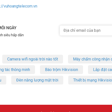
s://vuhoangtelecom.vn
MỖI NGÀY
nh siêu hấp dẫn
Camera wifi ngoài trời nào tốt
Máy chấm công nhận d
ng tác thông minh
Báo trộm Hikvision
Lắp đặt c
u
Đèn năng lượng mặt trời
Thiết bị mạng Hikvisi