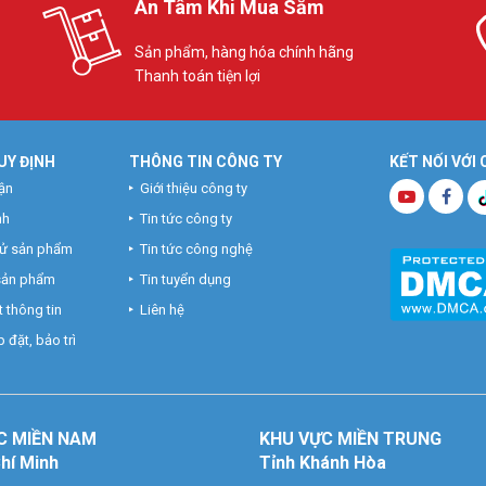
An Tâm Khi Mua Sắm
Sản phẩm, hàng hóa chính hãng
Thanh toán tiện lợi
UY ĐỊNH
THÔNG TIN CÔNG TY
KẾT NỐI VỚI
ận
Giới thiệu công ty
nh
Tin tức công ty
hử sản phẩm
Tin tức công nghệ
 sản phẩm
Tin tuyển dụng
 thông tin
Liên hệ
 đặt, bảo trì
C MIỀN NAM
KHU VỰC MIỀN TRUNG
Chí Minh
Tỉnh Khánh Hòa