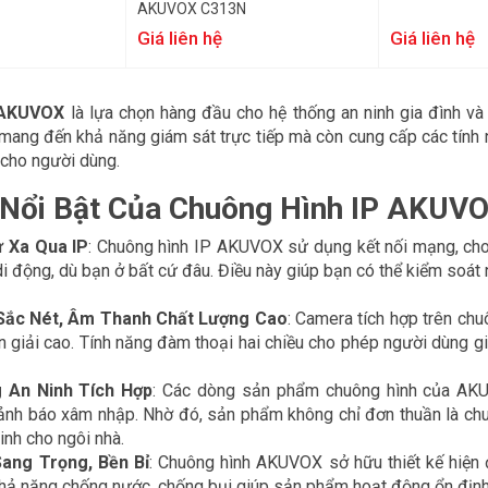
AKUVOX C313N
Giá liên hệ
Giá liên hệ
AKUVOX
là lựa chọn hàng đầu cho hệ thống an ninh gia đình và 
ang đến khả năng giám sát trực tiếp mà còn cung cấp các tính n
i cho người dùng.
Nổi Bật Của Chuông Hình IP AKUV
ừ Xa Qua IP
: Chuông hình IP AKUVOX sử dụng kết nối mạng, cho 
i động, dù bạn ở bất cứ đâu. Điều này giúp bạn có thể kiểm soát 
Sắc Nét, Âm Thanh Chất Lượng Cao
: Camera tích hợp trên ch
n giải cao. Tính năng đàm thoại hai chiều cho phép người dùng gi
 An Ninh Tích Hợp
: Các dòng sản phẩm chuông hình của AKU
ảnh báo xâm nhập. Nhờ đó, sản phẩm không chỉ đơn thuần là chu
inh cho ngôi nhà.
Sang Trọng, Bền Bỉ
: Chuông hình AKUVOX sở hữu thiết kế hiện đ
khả năng chống nước, chống bụi giúp sản phẩm hoạt động ổn định tr