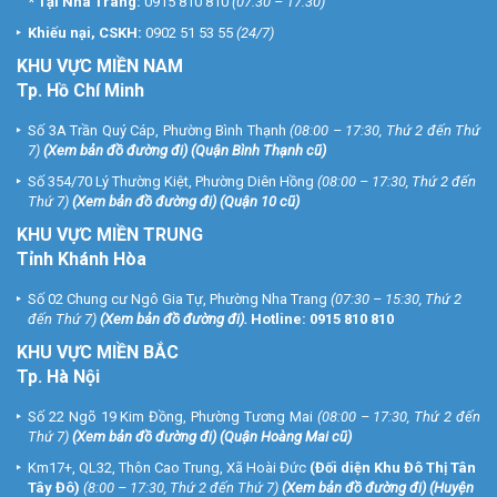
*
Tại Nha Trang:
0915 810 810
(07:30 – 17:30)
Khiếu nại, CSKH:
0902 51 53 55
(24/7)
KHU
VỰC MIỀN NAM
Tp. Hồ Chí Minh
Số 3A Trần Quý Cáp, Phường Bình Thạnh
(08:00 – 17:30, Thứ 2 đến Thứ
7)
(
Xem bản đồ đường đi
) (Quận Bình Thạnh cũ)
Số 354/70 Lý Thường Kiệt, Phường Diên Hồng
(08:00 – 17:30, Thứ 2 đến
Thứ 7)
(
Xem bản đồ đường đi
) (Quận 10 cũ)
KHU VỰC MIỀN TRUNG
Tỉnh Khánh Hòa
Số 02 Chung cư Ngô Gia Tự, Phường Nha Trang
(07:30 – 15:30, Thứ 2
đến Thứ 7)
(
Xem bản đồ đường đi
).
Hotline:
0915 810 810
KHU VỰC MIỀN BẮC
Tp. Hà Nội
Số 22 Ngõ 19 Kim Đồng, Phường Tương Mai
(08:00 – 17:30, Thứ 2 đến
Thứ 7)
(
Xem bản đồ đường đi
) (Quận Hoàng Mai cũ)
Km17+, QL32, Thôn Cao Trung, Xã Hoài Đức
(Đối diện Khu Đô Thị Tân
Tây Đô)
(8:00 – 17:30, Thứ 2 đến Thứ 7)
(
Xem bản đồ đường đi
) (Huyện