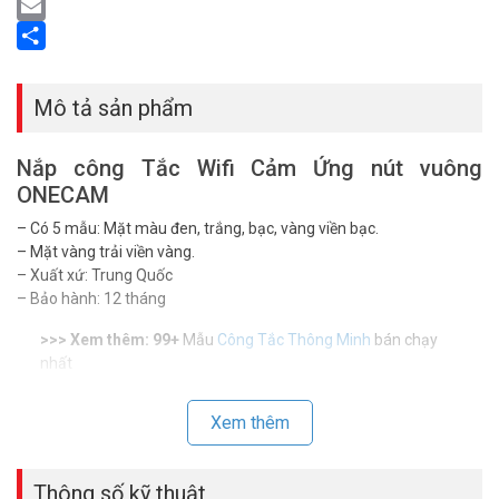
LinkedIn
Email
Share
Mô tả sản phẩm
Nắp công Tắc Wifi Cảm Ứng nút vuông
ONECAM
– Có 5 mẫu: Mặt màu đen, trắng, bạc, vàng viền bạc.
– Mặt vàng trải viền vàng.
– Xuất xứ: Trung Quốc
– Bảo hành: 12 tháng
>>> Xem thêm: 99+
Mẫu
Công Tắc Thông Minh
bán chạy
nhất
Đặt mua hàng Online ngay Nắp công tắc Wifi Onecam mới nhất, xin
Xem thêm
vui lòng liên hệ HOTLINE
1900.9259
để được hỗ trợ tốt nhất. Tham
khảo thêm hình ảnh tại
Facebook Vuhoangtelecom
nhé.
Thông số kỹ thuật
>>> Xem thêm:
Top các
công tắc cảm ứng
tốt nhất hiện nay