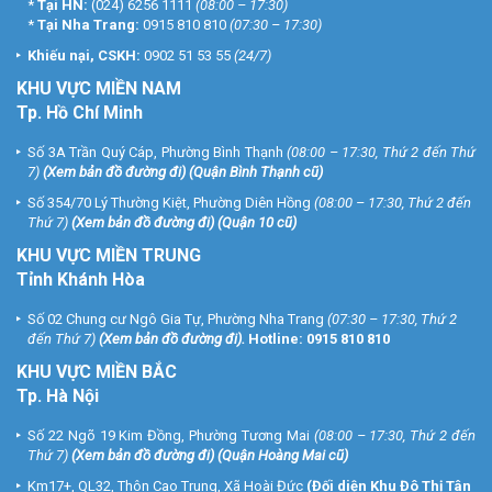
*
Tại HN:
(024) 6256 1111
(08:00 – 17:30)
*
Tại Nha Trang:
0915 810 810
(07:30 – 17:30)
Khiếu nại, CSKH:
0902 51 53 55
(24/7)
KHU
VỰC MIỀN NAM
Tp. Hồ Chí Minh
Số 3A Trần Quý Cáp, Phường Bình Thạnh
(08:00 – 17:30, Thứ 2 đến Thứ
7)
(
Xem bản đồ đường đi
) (Quận Bình Thạnh cũ)
Số 354/70 Lý Thường Kiệt, Phường Diên Hồng
(08:00 – 17:30, Thứ 2 đến
Thứ 7)
(
Xem bản đồ đường đi
) (Quận 10 cũ)
KHU VỰC MIỀN TRUNG
Tỉnh Khánh Hòa
Số 02 Chung cư Ngô Gia Tự, Phường Nha Trang
(07:30 – 17:30, Thứ 2
đến Thứ 7)
(
Xem bản đồ đường đi
).
Hotline:
0915 810 810
KHU VỰC MIỀN BẮC
Tp. Hà Nội
Số 22 Ngõ 19 Kim Đồng, Phường Tương Mai
(08:00 – 17:30, Thứ 2 đến
Thứ 7)
(
Xem bản đồ đường đi
) (Quận Hoàng Mai cũ)
Km17+, QL32, Thôn Cao Trung, Xã Hoài Đức
(Đối diện Khu Đô Thị Tân