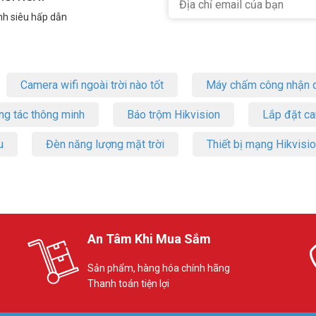
nh siêu hấp dẫn
Camera wifi ngoài trời nào tốt
Máy chấm công nhận d
ng tác thông minh
Báo trộm Hikvision
Lắp đặt c
u
Đèn năng lượng mặt trời
Thiết bị mạng Hikvisi
An Tâm Khi Mua Sắm
Sản phẩm, hàng hóa chính hãng
Thanh toán tiện lợi