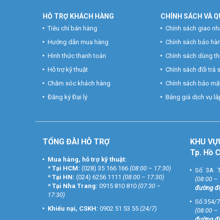
HỖ TRỢ KHÁCH HÀNG
CHÍNH SÁCH VÀ Q
Tiêu chí bán hàng
Chính sách giao nh
Hướng dẫn mua hàng
Chính sách bảo hà
Hình thức thanh toán
Chính sách dùng t
Hỗ trợ kỹ thuật
Chính sách đổi trả
Chăm sóc khách hàng
Chính sách bảo mật
Đăng ký Đại lý
Bảng giá dịch vụ lắp
TỔNG ĐÀI HỖ TRỢ
KHU
VỰ
Tp. Hồ 
Mua hàng, hỗ trợ kỹ thuật:
*
Tại HCM:
(028) 35 166 166
(08:00 – 17:30)
Số 3A T
*
Tại HN:
(024) 6256 1111
(08:00 – 17:30)
(08:00 –
*
Tại Nha Trang:
0915 810 810
(07:30 –
đường đi
17:30)
Số 354/7
Khiếu nại, CSKH:
0902 51 53 55
(24/7)
(08:00 –
đường đi