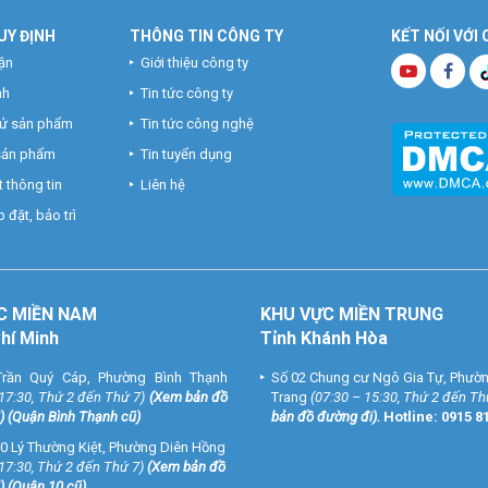
UY ĐỊNH
THÔNG TIN CÔNG TY
KẾT NỐI VỚI
ận
Giới thiệu công ty
nh
Tin tức công ty
hử sản phẩm
Tin tức công nghệ
 sản phẩm
Tin tuyển dụng
 thông tin
Liên hệ
 đặt, bảo trì
C MIỀN NAM
KHU VỰC MIỀN TRUNG
Chí Minh
Tỉnh Khánh Hòa
rần Quý Cáp, Phường Bình Thạnh
Số 02 Chung cư Ngô Gia Tự, Phườ
 17:30, Thứ 2 đến Thứ 7)
(
Xem bản đồ
Trang
(07:30 – 15:30, Thứ 2 đến Th
) (Quận Bình Thạnh cũ)
bản đồ đường đi
).
Hotline:
0915 8
0 Lý Thường Kiệt, Phường Diên Hồng
 17:30, Thứ 2 đến Thứ 7)
(
Xem bản đồ
) (Quận 10 cũ)