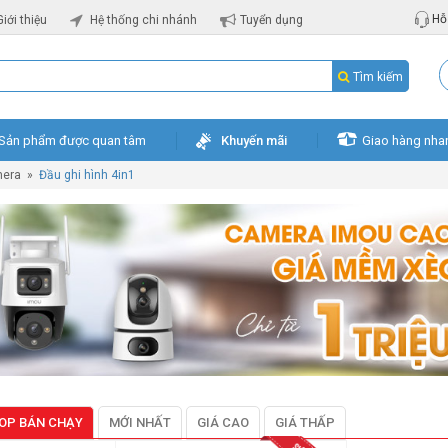
Hỗ 
Giới thiệu
Hệ thống chi nhánh
Tuyển dụng
Tìm kiếm
Sản phẩm được quan tâm
Khuyến mãi
Giao hàng nha
mera
»
Đầu ghi hình 4in1
OP BÁN CHẠY
MỚI NHẤT
GIÁ CAO
GIÁ THẤP