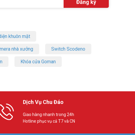
iện khuôn mặt
amera nhà xưởng
Switch Scodeno
on
Khóa cửa Goman
Dịch Vụ Chu Đáo
Giao hàng nhanh trong 24h
Hotline phục vụ cả T7 và CN