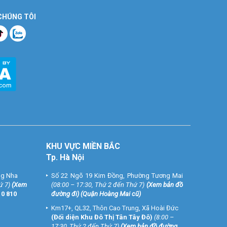
 CHÚNG TÔI
KHU VỰC MIỀN BẮC
Tp. Hà Nội
ng Nha
Số 22 Ngõ 19 Kim Đồng, Phường Tương Mai
ứ 7)
(
Xem
(08:00 – 17:30, Thứ 2 đến Thứ 7)
(
Xem bản đồ
10 810
đường đi
) (Quận Hoàng Mai cũ)
Km17+, QL32, Thôn Cao Trung, Xã Hoài Đức
(Đối diện Khu Đô Thị Tân Tây Đô)
(8:00 –
17:30, Thứ 2 đến Thứ 7)
(
Xem bản đồ đường