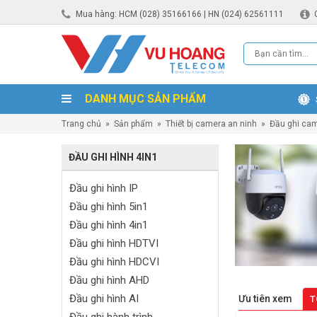
Mua hàng: HCM (028) 35166166 | HN (024) 62561111
DANH MỤC SẢN PHẨM
Trang chủ
»
Sản phẩm
»
Thiết bị camera an ninh
»
Đầu ghi ca
ĐẦU GHI HÌNH 4IN1
Đầu ghi hình IP
Đầu ghi hình 5in1
Đầu ghi hình 4in1
Đầu ghi hình HDTVI
Đầu ghi hình HDCVI
Đầu ghi hình AHD
Đầu ghi hình AI
Ưu tiên xem
T