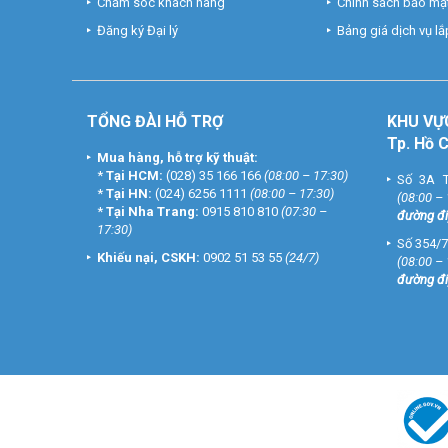
Chăm sóc khách hàng
Chính sách bảo mật
Đăng ký Đại lý
Bảng giá dịch vụ lắp
TỔNG ĐÀI HỖ TRỢ
KHU
VỰ
Tp. Hồ 
Mua hàng, hỗ trợ kỹ thuật:
*
Tại HCM:
(028) 35 166 166
(08:00 – 17:30)
Số 3A T
*
Tại HN:
(024) 6256 1111
(08:00 – 17:30)
(08:00 –
*
Tại Nha Trang:
0915 810 810
(07:30 –
đường đi
17:30)
Số 354/7
Khiếu nại, CSKH:
0902 51 53 55
(24/7)
(08:00 –
đường đi