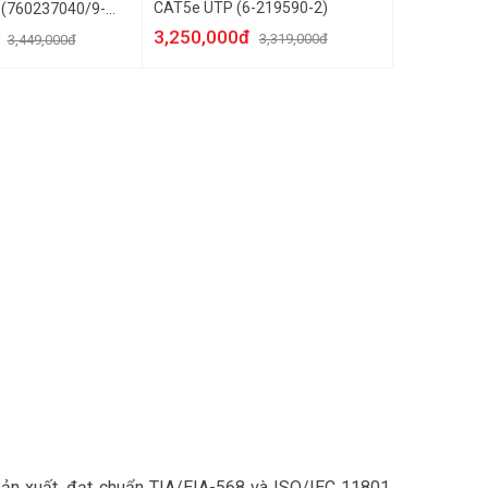
CAT5e UTP (6-219590-2)
760237040/9-
3,250,000đ
3,319,000đ
3,449,000đ
xuất, đạt chuẩn TIA/EIA-568 và ISO/IEC 11801.