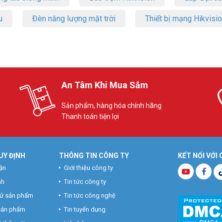
u
Đèn năng lượng mặt trời
Thiết bị mạng Hikvisi
An Tâm Khi Mua Sắm
Sản phẩm, hàng hóa chính hãng
Thanh toán tiện lợi
UY ĐỊNH
THÔNG TIN CÔNG TY
KẾT NỐI VỚI
ận
Giới thiệu công ty
nh
Tin tức công ty
hử sản phẩm
Tin tức công nghệ
 sản phẩm
Tin tuyển dụng