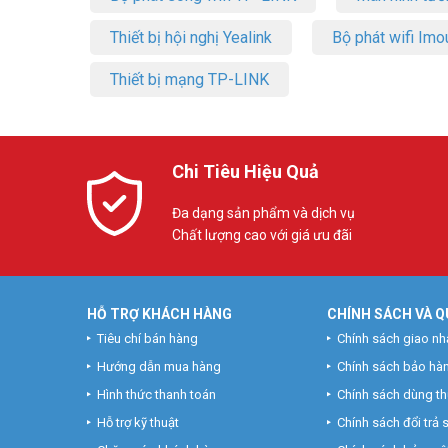
Thiết bị hội nghị Yealink
Bộ phát wifi Imo
Thiết bị mạng TP-LINK
Chi Tiêu Hiệu Quả
Đa dạng sản phẩm và dịch vụ
Chất lượng cao với giá ưu đãi
HỖ TRỢ KHÁCH HÀNG
CHÍNH SÁCH VÀ Q
Tiêu chí bán hàng
Chính sách giao nh
Hướng dẫn mua hàng
Chính sách bảo hà
Hình thức thanh toán
Chính sách dùng t
Hỗ trợ kỹ thuật
Chính sách đổi trả