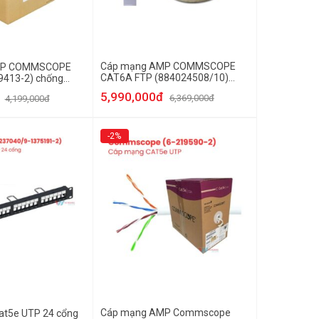
Cáp mạng AMP COMMSCOPE
MP COMMSCOPE
CAT6A FTP (884024508/10)
9413-2) chống
chống nhiễu
5,990,000đ
6,369,000đ
4,199,000đ
-2%
Cáp mạng AMP Commscope
at5e UTP 24 cổng