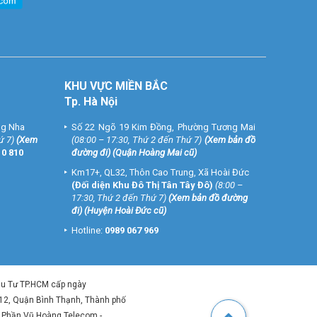
KHU VỰC MIỀN BẮC
Tp. Hà Nội
ng Nha
Số 22 Ngõ 19 Kim Đồng, Phường Tương Mai
ứ 7)
(
Xem
(08:00 – 17:30, Thứ 2 đến Thứ 7)
(
Xem bản đồ
10 810
đường đi
) (Quận Hoàng Mai cũ)
Km17+, QL32, Thôn Cao Trung, Xã Hoài Đức
(Đối diện Khu Đô Thị Tân Tây Đô)
(8:00 –
17:30, Thứ 2 đến Thứ 7)
(
Xem bản đồ đường
đi
) (Huyện Hoài Đức cũ)
Hotline:
0989 067 969
ầu Tư TP.HCM cấp ngày
 12, Quận Bình Thạnh, Thành phố
ổ Phần Vũ Hoàng Telecom -