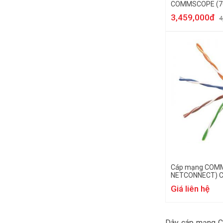
COMMSCOPE (7
1375055-2)
3,459,000đ
4
Cáp mạng COM
NETCONNECT) C
Giá liên hệ
Dây cáp mạng C