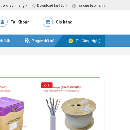
trợ khách hàng
Download tài liệu
Tra cứu bảo hành
Tài Khoản
Giỏ hàng
nh 24h
7 ngày đổi trả
Tin Công Nghệ
-6%