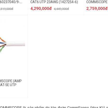
60237040/9-
CAT6 UTP 23AWG (1427254-6)
COMMSCOPE (
1375191-2)
4,290,000đ
2,759,000đ
,319,000đ
4,449,000đ
MSCOPE (AMP
AT-5E UTP
OMMSCOPE là sản phẩm do tập đoàn CommScope (Hoa Kỳ) sản 