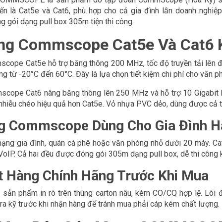
ến là Cat5e và Cat6, phù hợp cho cả gia đình lẫn doanh nghi
g gói dạng pull box 305m tiện thi công.
ng Commscope Cat5e Và Cat6 
ope Cat5e hỗ trợ băng thông 200 MHz, tốc độ truyền tải lên đế
ng từ -20°C đến 60°C. Đây là lựa chọn tiết kiệm chi phí cho văn 
ope Cat6 nâng băng thông lên 250 MHz và hỗ trợ 10 Gigabit Eth
nhiễu chéo hiệu quả hơn Cat5e. Vỏ nhựa PVC dẻo, dùng được cả tr
g Commscope Dùng Cho Gia Đình H
ạng gia đình, quán cà phê hoặc văn phòng nhỏ dưới 20 máy. Ca
VoIP. Cả hai đều được đóng gói 305m dạng pull box, dễ thi công 
t Hàng Chính Hãng Trước Khi Mua
 sản phẩm in rõ trên thùng carton nâu, kèm CO/CQ hợp lệ. Lõi 
tra kỹ trước khi nhận hàng để tránh mua phải cáp kém chất lượng.