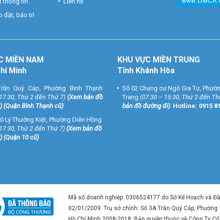
 thông tin
Liên hệ
 đặt, bảo trì
C MIỀN NAM
KHU VỰC MIỀN TRUNG
Chí Minh
Tỉnh Khánh Hòa
rần Quý Cáp, Phường Bình Thạnh
Số 02 Chung cư Ngô Gia Tự, Phườ
 17:30, Thứ 2 đến Thứ 7)
(
Xem bản đồ
Trang
(07:30 – 15:30, Thứ 2 đến Th
) (Quận Bình Thạnh cũ)
bản đồ đường đi
).
Hotline:
0915 8
0 Lý Thường Kiệt, Phường Diên Hồng
 17:30, Thứ 2 đến Thứ 7)
(
Xem bản đồ
) (Quận 10 cũ)
Mã số doanh nghiệp: 0306524177 do Sở Kế Hoạch và Đ
02/01/2009. Trụ sở chính: Số 3A Trần Quý Cáp, Phường
Hồ Chí Minh 2008-2018. Bản quyền thuộc về Công Ty C