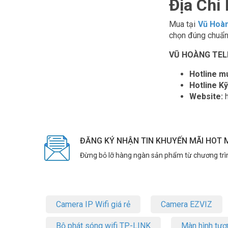
Địa Ch
Mua tại
Vũ Hoà
chọn đúng chuẩn 
VŨ HOÀNG TELE
Hotline m
Hotline Kỹ
Website:
h
ĐĂNG KÝ NHẬN TIN KHUYẾN MÃI HOT 
Đừng bỏ lỡ hàng ngàn sản phẩm từ chương trì
Camera IP Wifi giá rẻ
Camera EZVIZ
Bộ phát sóng wifi TP-LINK
Màn hình tươ