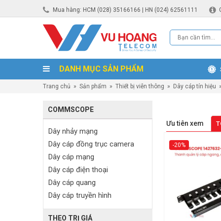
Mua hàng: HCM (028) 35166166 | HN (024) 62561111
DANH MỤC SẢN PHẨM
Trang chủ
»
Sản phẩm
»
Thiết bị viễn thông
»
Dây cáp tín hiệu
COMMSCOPE
Ưu tiên xem
T
Dây nhảy mạng
Dây cáp đồng trục camera
-20%
Dây cáp mạng
Dây cáp điện thoại
Dây cáp quang
Dây cáp truyền hình
THEO TRỊ GIÁ