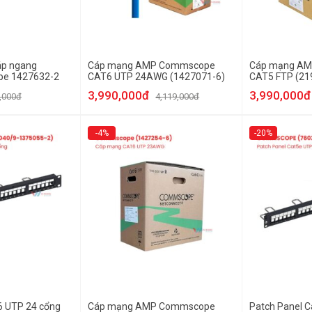
áp ngang
Cáp mạng AMP Commscope
Cáp mạng A
e 1427632-2
CAT6 UTP 24AWG (1427071-6)
CAT5 FTP (21
nhiễu
3,990,000đ
3,990,000đ
,000đ
4,119,000đ
-4%
-20%
6 UTP 24 cổng
Cáp mạng AMP Commscope
Patch Panel C