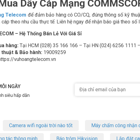
ỉ Mua Dây Cáp Mạng COMMSCO
ng Telecom
để đảm bảo hàng có CO/CQ, đúng thông số kỹ thuật v
cáp theo nhu cầu thực tế. Liên hệ ngay để nhận báo giá theo số 
COM – Hệ Thống Bán Lẻ Với Giá Sỉ
ua hàng:
Tại HCM (028) 35 166 166 – Tại HN (024) 6256 1111 –
 thuật & Bảo hành:
19009259
ttps://vuhoangtelecom.vn
MỖI NGÀY
nh siêu hấp dẫn
Camera wifi ngoài trời nào tốt
Máy chấm công nhận d
ng tác thông minh
Báo trộm Hikvision
Lắp đặt c