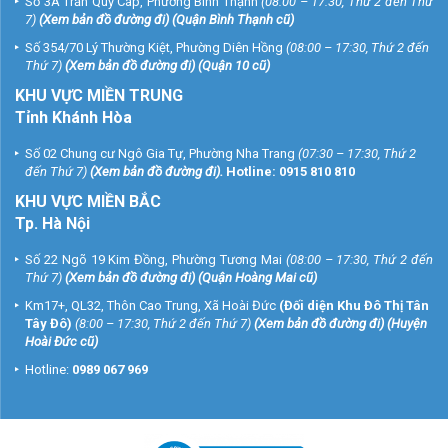
Số 3A Trần Quý Cáp, Phường Bình Thạnh
(08:00 – 17:30, Thứ 2 đến Thứ
7)
(
Xem bản đồ đường đi
) (Quận Bình Thạnh cũ)
Số 354/70 Lý Thường Kiệt, Phường Diên Hồng
(08:00 – 17:30, Thứ 2 đến
Thứ 7)
(
Xem bản đồ đường đi
) (Quận 10 cũ)
KHU VỰC MIỀN TRUNG
Tỉnh Khánh Hòa
Số 02 Chung cư Ngô Gia Tự, Phường Nha Trang
(07:30 – 17:30, Thứ 2
đến Thứ 7)
(
Xem bản đồ đường đi
).
Hotline:
0915 810 810
KHU VỰC MIỀN BẮC
Tp. Hà Nội
Số 22 Ngõ 19 Kim Đồng, Phường Tương Mai
(08:00 – 17:30, Thứ 2 đến
Thứ 7)
(
Xem bản đồ đường đi
) (Quận Hoàng Mai cũ)
Km17+, QL32, Thôn Cao Trung, Xã Hoài Đức
(Đối diện Khu Đô Thị Tân
Tây Đô)
(8:00 – 17:30, Thứ 2 đến Thứ 7)
(
Xem bản đồ đường đi
) (Huyện
Hoài Đức cũ)
Hotline:
0989 067 969