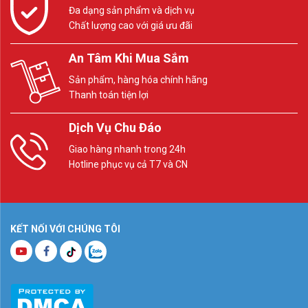
Đa dạng sản phẩm và dịch vụ
Chất lượng cao với giá ưu đãi
An Tâm Khi Mua Sắm
Sản phẩm, hàng hóa chính hãng
Thanh toán tiện lợi
Dịch Vụ Chu Đáo
Giao hàng nhanh trong 24h
Hotline phục vụ cả T7 và CN
KẾT NỐI VỚI CHÚNG TÔI