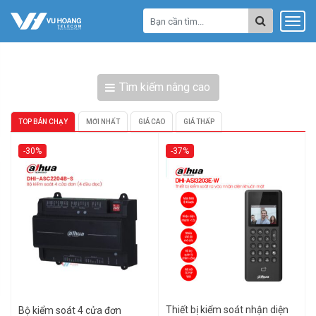
Tìm kiếm nâng cao
TOP BÁN CHẠY
MỚI NHẤT
GIÁ CAO
GIÁ THẤP
-30%
-37%
Thiết bị kiểm soát nhận diện
Bộ kiểm soát 4 cửa đơn