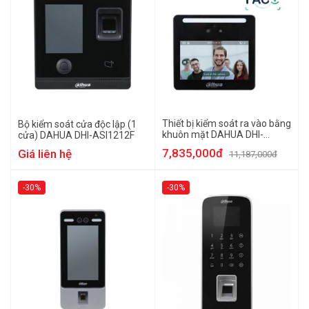
Thiết bị kiểm soát ra vào bằng
Bộ kiểm soát cửa độc lập (1
khuôn mặt DAHUA DHI-
cửa) DAHUA DHI-ASI1212F
ASI3213G-MW
7,835,000đ
Giá liên hệ
11,187,000đ
-30%
-30%