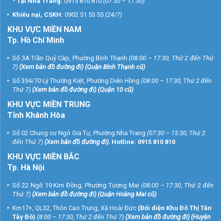
*
Tại Nha Trang:
0915 810 810
(07:30 – 17:30)
Khiếu nại, CSKH:
0902 51 53 55
(24/7)
KHU
VỰC MIỀN NAM
Tp. Hồ Chí Minh
Số 3A Trần Quý Cáp, Phường Bình Thạnh
(08:00 – 17:30, Thứ 2 đến Thứ
7)
(
Xem bản đồ đường đi
) (Quận Bình Thạnh cũ)
Số 354/70 Lý Thường Kiệt, Phường Diên Hồng
(08:00 – 17:30, Thứ 2 đến
Thứ 7)
(
Xem bản đồ đường đi
) (Quận 10 cũ)
KHU VỰC MIỀN TRUNG
Tỉnh Khánh Hòa
Số 02 Chung cư Ngô Gia Tự, Phường Nha Trang
(07:30 – 15:30, Thứ 2
đến Thứ 7)
(
Xem bản đồ đường đi
).
Hotline:
0915 810 810
KHU VỰC MIỀN BẮC
Tp. Hà Nội
Số 22 Ngõ 19 Kim Đồng, Phường Tương Mai
(08:00 – 17:30, Thứ 2 đến
Thứ 7)
(
Xem bản đồ đường đi
) (Quận Hoàng Mai cũ)
Km17+, QL32, Thôn Cao Trung, Xã Hoài Đức
(Đối diện Khu Đô Thị Tân
Tây Đô)
(8:00 – 17:30, Thứ 2 đến Thứ 7)
(
Xem bản đồ đường đi
) (Huyện