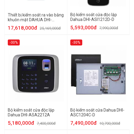
Bộ kiểm soát cửa độc lập
Thiết bị kiểm soát ra vào bằng
Dahua DHI-ASI1212D-D
khuôn mặt DAHUA DHI-
ASI7214Y-V3
5,593,000đ
17,618,000đ
7,990,000đ
25,169,000đ
-30%
-30%
Bộ kiểm soát cửa độc lập
Bộ kiểm soát cửa Dahua DHI-
Dahua DHI-ASA2212A
ASC1204C-D
5,180,000đ
7,490,000đ
7,400,000đ
10,700,000đ