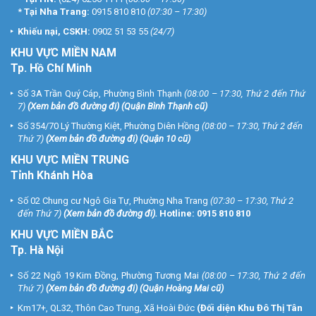
*
Tại Nha Trang:
0915 810 810
(07:30 – 17:30)
Khiếu nại, CSKH:
0902 51 53 55
(24/7)
KHU
VỰC MIỀN NAM
Tp. Hồ Chí Minh
Số 3A Trần Quý Cáp, Phường Bình Thạnh
(08:00 – 17:30, Thứ 2 đến Thứ
7)
(
Xem bản đồ đường đi
) (Quận Bình Thạnh cũ)
Số 354/70 Lý Thường Kiệt, Phường Diên Hồng
(08:00 – 17:30, Thứ 2 đến
Thứ 7)
(
Xem bản đồ đường đi
) (Quận 10 cũ)
KHU VỰC MIỀN TRUNG
Tỉnh Khánh Hòa
Số 02 Chung cư Ngô Gia Tự, Phường Nha Trang
(07:30 – 17:30, Thứ 2
đến Thứ 7)
(
Xem bản đồ đường đi
).
Hotline:
0915 810 810
KHU VỰC MIỀN BẮC
Tp. Hà Nội
Số 22 Ngõ 19 Kim Đồng, Phường Tương Mai
(08:00 – 17:30, Thứ 2 đến
Thứ 7)
(
Xem bản đồ đường đi
) (Quận Hoàng Mai cũ)
Km17+, QL32, Thôn Cao Trung, Xã Hoài Đức
(Đối diện Khu Đô Thị Tân