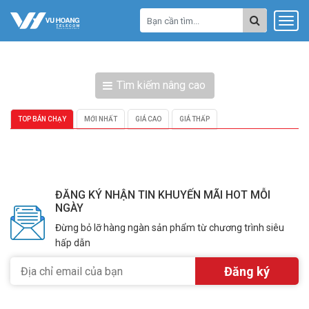
Tìm kiếm nâng cao
TOP BÁN CHẠY
MỚI NHẤT
GIÁ CAO
GIÁ THẤP
ĐĂNG KÝ NHẬN TIN KHUYẾN MÃI HOT MỖI
NGÀY
Đừng bỏ lỡ hàng ngàn sản phẩm từ chương trình siêu
hấp dẫn