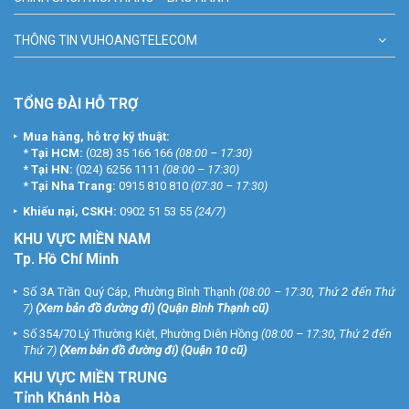
THÔNG TIN VUHOANGTELECOM
TỔNG ĐÀI HỖ TRỢ
Mua hàng, hỗ trợ kỹ thuật:
*
Tại HCM:
(028) 35 166 166
(08:00 – 17:30)
*
Tại HN:
(024) 6256 1111
(08:00 – 17:30)
*
Tại Nha Trang:
0915 810 810
(07:30 – 17:30)
Khiếu nại, CSKH:
0902 51 53 55
(24/7)
KHU
VỰC MIỀN NAM
Tp. Hồ Chí Minh
Số 3A Trần Quý Cáp, Phường Bình Thạnh
(08:00 – 17:30, Thứ 2 đến Thứ
7)
(
Xem bản đồ đường đi
) (Quận Bình Thạnh cũ)
Số 354/70 Lý Thường Kiệt, Phường Diên Hồng
(08:00 – 17:30, Thứ 2 đến
Thứ 7)
(
Xem bản đồ đường đi
) (Quận 10 cũ)
KHU VỰC MIỀN TRUNG
Tỉnh Khánh Hòa