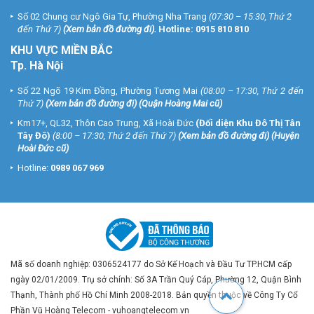
Số 02 Chung cư Ngô Gia Tự, Phường Nha Trang
(07:30 – 15:30, Thứ 2
đến Thứ 7)
(
Xem bản đồ đường đi
).
Hotline:
0915 810 810
KHU VỰC MIỀN BẮC
Tp. Hà Nội
Số 22 Ngõ 19 Kim Đồng, Phường Tương Mai
(08:00 – 17:30, Thứ 2 đến
Thứ 7)
(
Xem bản đồ đường đi
) (Quận Hoàng Mai cũ)
Km17+, QL32, Thôn Cao Trung, Xã Hoài Đức
(Đối diện Khu Đô Thị Tân
Tây Đô)
(8:00 – 17:30, Thứ 2 đến Thứ 7)
(
Xem bản đồ đường đi
) (Huyện
Hoài Đức cũ)
Hotline:
0989 067 969
Mã số doanh nghiệp: 0306524177 do Sở Kế Hoạch và Đầu Tư TP.HCM cấp
ngày 02/01/2009. Trụ sở chính: Số 3A Trần Quý Cáp, Phường 12, Quận Bình
Thạnh, Thành phố Hồ Chí Minh 2008-2018. Bản quyền thuộc về Công Ty Cổ
Phần Vũ Hoàng Telecom - vuhoangtelecom.vn