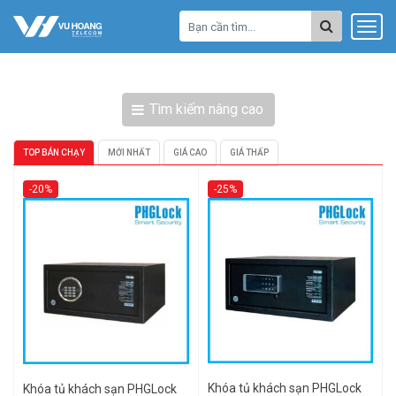
Tìm kiếm nâng cao
TOP BÁN CHẠY
MỚI NHẤT
GIÁ CAO
GIÁ THẤP
-20%
-25%
Khóa tủ khách sạn PHGLock
Khóa tủ khách sạn PHGLock