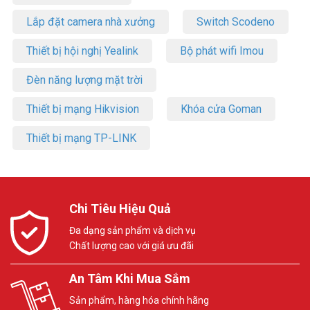
Lắp đặt camera nhà xưởng
Switch Scodeno
Thiết bị hội nghị Yealink
Bộ phát wifi Imou
Đèn năng lượng mặt trời
Thiết bị mạng Hikvision
Khóa cửa Goman
Thiết bị mạng TP-LINK
Chi Tiêu Hiệu Quả
Đa dạng sản phẩm và dịch vụ
Chất lượng cao với giá ưu đãi
An Tâm Khi Mua Sắm
Sản phẩm, hàng hóa chính hãng