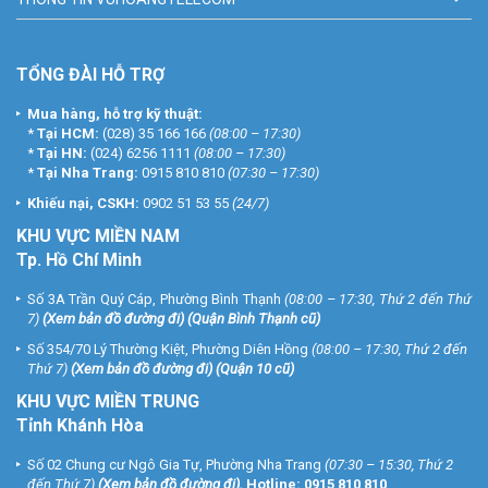
TỔNG ĐÀI HỖ TRỢ
Mua hàng, hỗ trợ kỹ thuật:
*
Tại HCM:
(028) 35 166 166
(08:00 – 17:30)
*
Tại HN:
(024) 6256 1111
(08:00 – 17:30)
*
Tại Nha Trang:
0915 810 810
(07:30 – 17:30)
Khiếu nại, CSKH:
0902 51 53 55
(24/7)
KHU
VỰC MIỀN NAM
Tp. Hồ Chí Minh
Số 3A Trần Quý Cáp, Phường Bình Thạnh
(08:00 – 17:30, Thứ 2 đến Thứ
7)
(
Xem bản đồ đường đi
) (Quận Bình Thạnh cũ)
Số 354/70 Lý Thường Kiệt, Phường Diên Hồng
(08:00 – 17:30, Thứ 2 đến
Thứ 7)
(
Xem bản đồ đường đi
) (Quận 10 cũ)
KHU VỰC MIỀN TRUNG
Tỉnh Khánh Hòa
Số 02 Chung cư Ngô Gia Tự, Phường Nha Trang
(07:30 – 15:30, Thứ 2
đến Thứ 7)
(
Xem bản đồ đường đi
).
Hotline:
0915 810 810