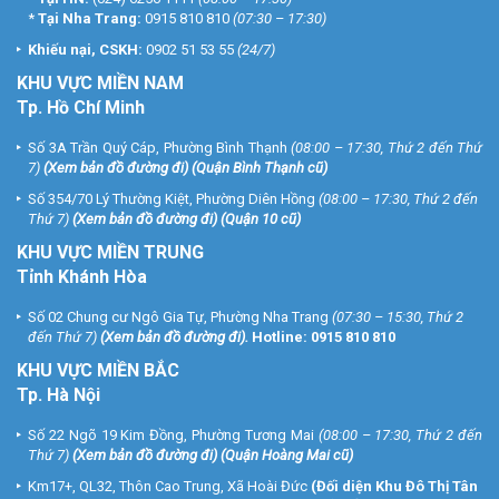
*
Tại Nha Trang:
0915 810 810
(07:30 – 17:30)
Khiếu nại, CSKH:
0902 51 53 55
(24/7)
KHU
VỰC MIỀN NAM
Tp. Hồ Chí Minh
Số 3A Trần Quý Cáp, Phường Bình Thạnh
(08:00 – 17:30, Thứ 2 đến Thứ
7)
(
Xem bản đồ đường đi
) (Quận Bình Thạnh cũ)
Số 354/70 Lý Thường Kiệt, Phường Diên Hồng
(08:00 – 17:30, Thứ 2 đến
Thứ 7)
(
Xem bản đồ đường đi
) (Quận 10 cũ)
KHU VỰC MIỀN TRUNG
Tỉnh Khánh Hòa
Số 02 Chung cư Ngô Gia Tự, Phường Nha Trang
(07:30 – 15:30, Thứ 2
đến Thứ 7)
(
Xem bản đồ đường đi
).
Hotline:
0915 810 810
KHU VỰC MIỀN BẮC
Tp. Hà Nội
Số 22 Ngõ 19 Kim Đồng, Phường Tương Mai
(08:00 – 17:30, Thứ 2 đến
Thứ 7)
(
Xem bản đồ đường đi
) (Quận Hoàng Mai cũ)
Km17+, QL32, Thôn Cao Trung, Xã Hoài Đức
(Đối diện Khu Đô Thị Tân