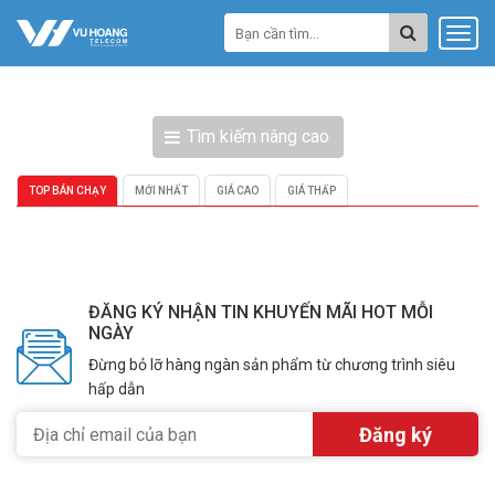
Tìm kiếm nâng cao
TOP BÁN CHẠY
MỚI NHẤT
GIÁ CAO
GIÁ THẤP
ĐĂNG KÝ NHẬN TIN KHUYẾN MÃI HOT MỖI
NGÀY
Đừng bỏ lỡ hàng ngàn sản phẩm từ chương trình siêu
hấp dẫn