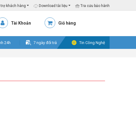
trợ khách hàng
Download tài liệu
Tra cứu bảo hành
Tài Khoản
Giỏ hàng
nh 24h
7 ngày đổi trả
Tin Công Nghệ