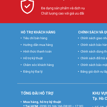
Đa dạng sản phẩm và dịch vụ
Chất lượng cao với giá ưu đãi
HỖ TRỢ KHÁCH HÀNG
CHÍNH SÁCH VÀ Q
Tiêu chí bán hàng
Chính sách giao nh
Hướng dẫn mua hàng
Chính sách bảo hà
Hình thức thanh toán
Chính sách dùng t
Hỗ trợ kỹ thuật
Chính sách đổi trả
Chăm sóc khách hàng
Chính sách bảo mật
Đăng ký Đại lý
Bảng giá dịch vụ lắp
TỔNG ĐÀI HỖ TRỢ
KHU
VỰ
Tp. Hồ 
Mua hàng, hỗ trợ kỹ thuật:
*
Tại HCM:
(028) 35 166 166
(08:00 – 17:30)