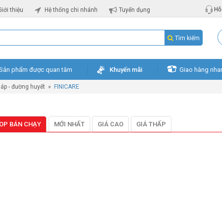
Hỗ 
Giới thiệu
Hệ thống chi nhánh
Tuyển dụng
Tìm kiếm
Sản phẩm được quan tâm
Khuyến mãi
Giao hàng nha
áp - đường huyết
»
FINICARE
OP BÁN CHẠY
MỚI NHẤT
GIÁ CAO
GIÁ THẤP