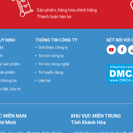
Sản phẩm, hàng hóa chính hãng
Thanh toán tiện lợi
UY ĐỊNH
THÔNG TIN CÔNG TY
KẾT NỐI VỚI
ận
Giới thiệu công ty
nh
Tin tức công ty
hử sản phẩm
Tin tức công nghệ
 sản phẩm
Tin tuyển dụng
 thông tin
Liên hệ
 đặt, bảo trì
C MIỀN NAM
KHU VỰC MIỀN TRUNG
Chí Minh
Tỉnh Khánh Hòa