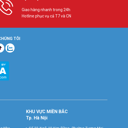
Giao hàng nhanh trong 24h
Hotline phục vụ cả T7 và CN
 CHÚNG TÔI
KHU VỰC MIỀN BẮC
Tp. Hà Nội