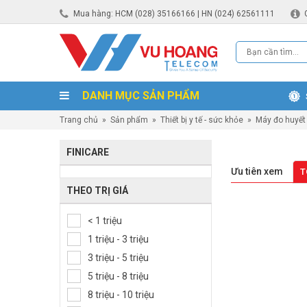
Mua hàng: HCM (028) 35166166 | HN (024) 62561111
DANH MỤC SẢN PHẨM
Trang chủ
»
Sản phẩm
»
Thiết bị y tế - sức khỏe
»
Máy đo huyết 
FINICARE
Ưu tiên xem
T
THEO TRỊ GIÁ
< 1 triệu
1 triệu - 3 triệu
3 triệu - 5 triệu
5 triệu - 8 triệu
8 triệu - 10 triệu