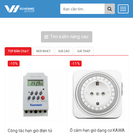
Tìm kiếm nâng cao
TOP BÁN CHẠY
MỚI NHẤT
GIÁ CAO
GIÁ THẤP
-10%
-11%
Ổ cắm hẹn giờ dạng cơ KAWA
Công tắc hẹn giờ điện tử