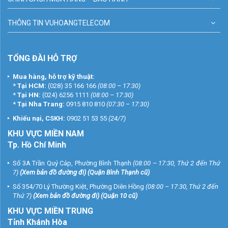
THÔNG TIN VUHOANGTELECOM
TỔNG ĐÀI HỖ TRỢ
Mua hàng, hỗ trợ kỹ thuật:
*
Tại HCM:
(028) 35 166 166
(08:00 – 17:30)
*
Tại HN:
(024) 6256 1111
(08:00 – 17:30)
*
Tại Nha Trang:
0915 810 810
(07:30 – 17:30)
Khiếu nại, CSKH:
0902 51 53 55
(24/7)
KHU
VỰC MIỀN NAM
Tp. Hồ Chí Minh
Số 3A Trần Quý Cáp, Phường Bình Thạnh
(08:00 – 17:30, Thứ 2 đến Thứ
7)
(
Xem bản đồ đường đi
) (Quận Bình Thạnh cũ)
Số 354/70 Lý Thường Kiệt, Phường Diên Hồng
(08:00 – 17:30, Thứ 2 đến
Thứ 7)
(
Xem bản đồ đường đi
) (Quận 10 cũ)
KHU VỰC MIỀN TRUNG
Tỉnh Khánh Hòa