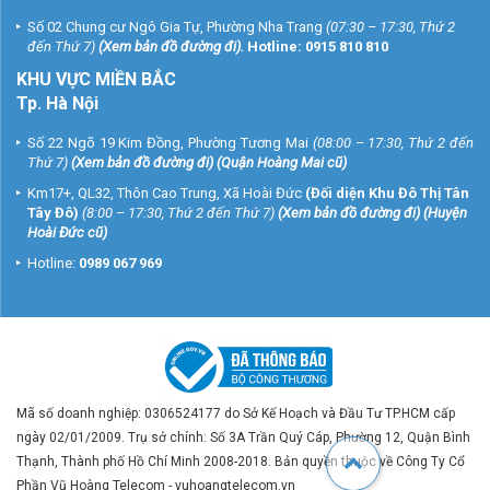
Số 02 Chung cư Ngô Gia Tự, Phường Nha Trang
(07:30 – 17:30, Thứ 2
đến Thứ 7)
(
Xem bản đồ đường đi
).
Hotline:
0915 810 810
KHU VỰC MIỀN BẮC
Tp. Hà Nội
Số 22 Ngõ 19 Kim Đồng, Phường Tương Mai
(08:00 – 17:30, Thứ 2 đến
Thứ 7)
(
Xem bản đồ đường đi
) (Quận Hoàng Mai cũ)
Km17+, QL32, Thôn Cao Trung, Xã Hoài Đức
(Đối diện Khu Đô Thị Tân
Tây Đô)
(8:00 – 17:30, Thứ 2 đến Thứ 7)
(
Xem bản đồ đường đi
) (Huyện
Hoài Đức cũ)
Hotline:
0989 067 969
Mã số doanh nghiệp: 0306524177 do Sở Kế Hoạch và Đầu Tư TP.HCM cấp
ngày 02/01/2009. Trụ sở chính: Số 3A Trần Quý Cáp, Phường 12, Quận Bình
Thạnh, Thành phố Hồ Chí Minh 2008-2018. Bản quyền thuộc về Công Ty Cổ
Phần Vũ Hoàng Telecom - vuhoangtelecom.vn