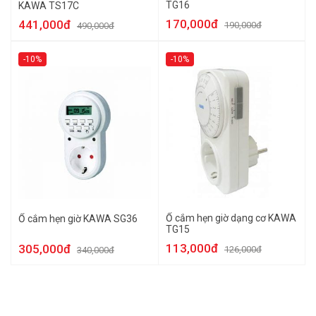
TG16
KAWA TS17C
170,000đ
441,000đ
190,000đ
490,000đ
-10%
-10%
Ổ cắm hẹn giờ dạng cơ KAWA
Ổ cắm hẹn giờ KAWA SG36
TG15
113,000đ
305,000đ
126,000đ
340,000đ