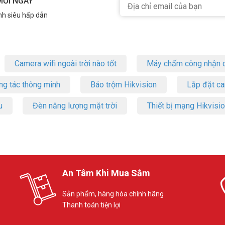
MỖI NGÀY
nh siêu hấp dẫn
Camera wifi ngoài trời nào tốt
Máy chấm công nhận d
ng tác thông minh
Báo trộm Hikvision
Lắp đặt c
u
Đèn năng lượng mặt trời
Thiết bị mạng Hikvisi
An Tâm Khi Mua Sắm
Sản phẩm, hàng hóa chính hãng
Thanh toán tiện lợi