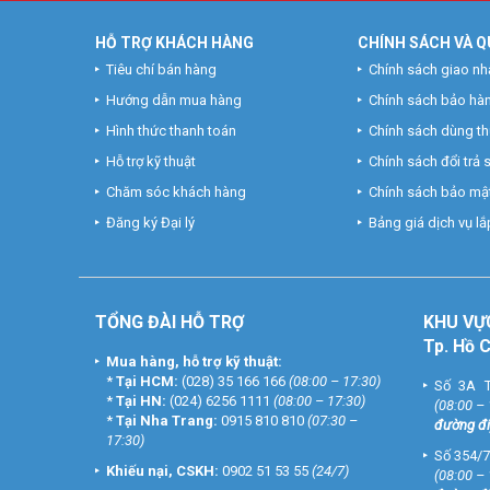
HỖ TRỢ KHÁCH HÀNG
CHÍNH SÁCH VÀ Q
Tiêu chí bán hàng
Chính sách giao nh
Hướng dẫn mua hàng
Chính sách bảo hà
Hình thức thanh toán
Chính sách dùng t
Hỗ trợ kỹ thuật
Chính sách đổi trả
Chăm sóc khách hàng
Chính sách bảo mật
Đăng ký Đại lý
Bảng giá dịch vụ lắp
TỔNG ĐÀI HỖ TRỢ
KHU
VỰ
Tp. Hồ 
Mua hàng, hỗ trợ kỹ thuật:
*
Tại HCM:
(028) 35 166 166
(08:00 – 17:30)
Số 3A T
*
Tại HN:
(024) 6256 1111
(08:00 – 17:30)
(08:00 –
*
Tại Nha Trang:
0915 810 810
(07:30 –
đường đi
17:30)
Số 354/7
Khiếu nại, CSKH:
0902 51 53 55
(24/7)
(08:00 –