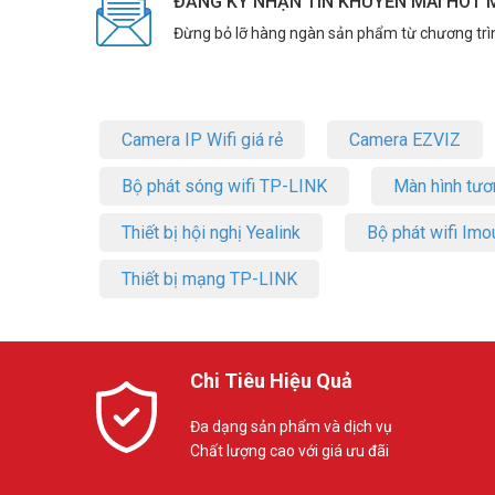
ĐĂNG KÝ NHẬN TIN KHUYẾN MÃI HOT 
Đừng bỏ lỡ hàng ngàn sản phẩm từ chương trì
Camera IP Wifi giá rẻ
Camera EZVIZ
Bộ phát sóng wifi TP-LINK
Màn hình tươ
Thiết bị hội nghị Yealink
Bộ phát wifi Imo
Thiết bị mạng TP-LINK
Chi Tiêu Hiệu Quả
Đa dạng sản phẩm và dịch vụ
Chất lượng cao với giá ưu đãi