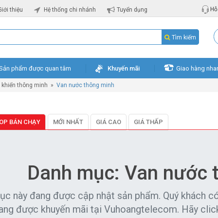
Hỗ 
Giới thiệu
Hệ thống chi nhánh
Tuyển dụng
Tìm kiếm
Sản phẩm được quan tâm
Khuyến mãi
Giao hàng nha
ều khiển thông minh
»
Van nước thông minh
OP BÁN CHẠY
MỚI NHẤT
GIÁ CAO
GIÁ THẤP
Danh mục: Van nước 
ục này đang được cập nhật sản phẩm. Quý khách c
ang được khuyến mãi tại Vuhoangtelecom. Hãy click 