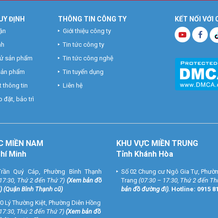
UY ĐỊNH
THÔNG TIN CÔNG TY
KẾT NỐI VỚI
ận
Giới thiệu công ty
nh
Tin tức công ty
hử sản phẩm
Tin tức công nghệ
 sản phẩm
Tin tuyển dụng
 thông tin
Liên hệ
 đặt, bảo trì
C MIỀN NAM
KHU VỰC MIỀN TRUNG
Chí Minh
Tỉnh Khánh Hòa
rần Quý Cáp, Phường Bình Thạnh
Số 02 Chung cư Ngô Gia Tự, Phườ
 17:30, Thứ 2 đến Thứ 7)
(
Xem bản đồ
Trang
(07:30 – 17:30, Thứ 2 đến Th
) (Quận Bình Thạnh cũ)
bản đồ đường đi
).
Hotline:
0915 8
0 Lý Thường Kiệt, Phường Diên Hồng
 17:30, Thứ 2 đến Thứ 7)
(
Xem bản đồ