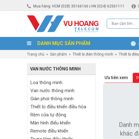
Mua hàng: HCM (028) 35166166 | HN (024) 62561111
DANH MỤC SẢN PHẨM
Trang chủ
»
Sản phẩm
»
Thiết bị điện thông minh
»
Thiết bị đi
VAN NƯỚC THÔNG MINH
Ưu tiên xem
T
Loa thông minh
Van nước thông minh
Giàn phơi thông minh
Thiết bị điều khiển điều hòa
Rèm cửa tự động
Màn hình điểu khiển
Danh m
Remote điều khiển
khác đ