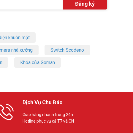
iện khuôn mặt
amera nhà xưởng
Switch Scodeno
on
Khóa cửa Goman
Dịch Vụ Chu Đáo
Giao hàng nhanh trong 24h
Hotline phục vụ cả T7 và CN