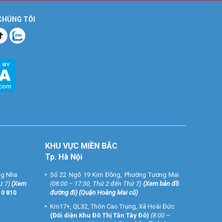
 CHÚNG TÔI
KHU VỰC MIỀN BẮC
Tp. Hà Nội
ng Nha
Số 22 Ngõ 19 Kim Đồng, Phường Tương Mai
ứ 7)
(
Xem
(08:00 – 17:30, Thứ 2 đến Thứ 7)
(
Xem bản đồ
10 810
đường đi
) (Quận Hoàng Mai cũ)
Km17+, QL32, Thôn Cao Trung, Xã Hoài Đức
(Đối diện Khu Đô Thị Tân Tây Đô)
(8:00 –