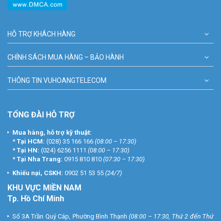
HỖ TRỢ KHÁCH HÀNG
CHÍNH SÁCH MUA HÀNG – BẢO HÀNH
THÔNG TIN VUHOANGTELECOM
TỔNG ĐÀI HỖ TRỢ
Mua hàng, hỗ trợ kỹ thuật:
*
Tại HCM:
(028) 35 166 166
(08:00 – 17:30)
*
Tại HN:
(024) 6256 1111
(08:00 – 17:30)
*
Tại Nha Trang:
0915 810 810
(07:30 – 17:30)
Khiếu nại, CSKH:
0902 51 53 55
(24/7)
KHU
VỰC MIỀN NAM
Tp. Hồ Chí Minh
Số 3A Trần Quý Cáp, Phường Bình Thạnh
(08:00 – 17:30, Thứ 2 đến Thứ