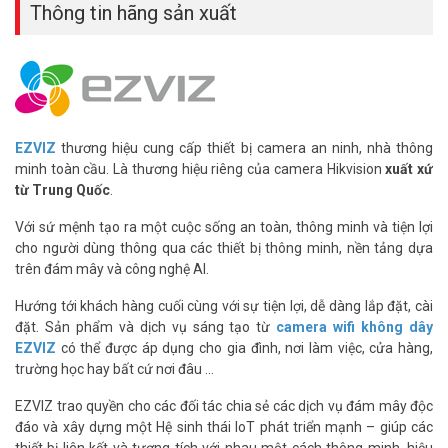
Thông tin hãng sản xuất
EZVIZ
thương hiệu cung cấp thiết bị camera an ninh, nhà thông
minh toàn cầu. Là thương hiệu riêng của camera Hikvision
xuất xứ
từ Trung Quốc
.
Ba phương thức kết nối
Với sứ mệnh tạo ra một cuộc sống an toàn, thông minh và tiện lợi
Chúng tôi biết về sự giới hạn số lượng cổng Ethernet trên bộ định
cho người dùng thông qua các thiết bị thông minh, nền tảng dựa
tuyến mạng của bạn, chúng tôi đã bổ sung kết nối không dây cho
trên đám mây và công nghệ AI.
A1S, khi mất kết nối Internet bất chợt, A1S sẽ tự động chuyển từ
kết nối Cable hoặc Wifi sang kết nối bằng mạng di động và tiếp tục
Hướng tới khách hàng cuối cùng với sự tiện lợi, dễ dàng lắp đặt, cài
bảo vệ ngôi nhà của bạn. Nhờ sử dụng dữ liệu di động, bạn vẫn có
đặt. Sản phẩm và dịch vụ sáng tạo từ
camera wifi không dây
thể điều khiển A1S và các thiết bị được kết nối với A1S từ xa một
EZVIZ
có thể được áp dụng cho gia đình, nơi làm việc, cửa hàng,
cách hiệu quả.
trường học hay bất cứ nơi đâu …
EZVIZ trao quyền cho các đối tác chia sẻ các dịch vụ đám mây độc
đáo và xây dựng một Hệ sinh thái IoT phát triển mạnh – giúp các