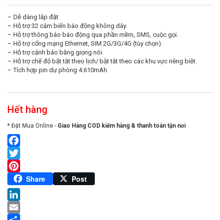
– Dễ dàng lắp đặt
– Hỗ trợ 32 cảm biến báo động không dây.
– Hỗ trợ thông báo báo động qua phần mềm, SMS, cuộc gọi.
– Hỗ trợ cổng mạng Ethernet, SIM 2G/3G/4G (tùy chọn).
– Hỗ trợ cảnh báo bằng giọng nói.
– Hỗ trợ chế độ bật tắt theo lịch/ bật tắt theo các khu vực riêng biệt.
– Tích hợp pin dự phòng 4.610mAh.
Hết hàng
* Đặt Mua Online -
Giao Hàng COD kiểm hàng & thanh toán tận nơi
Facebook
Twitter
Pinterest
Share
Post
LinkedIn
Email