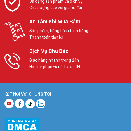
Đa dạng sản phẩm và dịch vụ
Chất lượng cao với giá ưu đãi
An Tâm Khi Mua Sắm
Sản phẩm, hàng hóa chính hãng
Thanh toán tiện lợi
Dịch Vụ Chu Đáo
Giao hàng nhanh trong 24h
Hotline phục vụ cả T7 và CN
KẾT NỐI VỚI CHÚNG TÔI