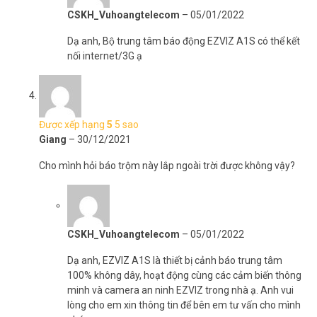
bạn.
CSKH_Vuhoangtelecom
–
05/01/2022
Dạ anh, Bộ trung tâm báo động EZVIZ A1S có thể kết
nối internet/3G ạ
Được xếp hạng
5
5 sao
Giang
–
30/12/2021
Cho mình hỏi báo trộm này lắp ngoài trời được không vậy?
Thông số kỹ thuật bộ trung tâm báo động có
kết nối internet/3G EZVIZ A1S
– Mã model: CS-A1S-32WE2G/3G/4G.
– Điều khiển bật tắt bằng ứng dụng EZVIZ trên điện thoại hoặc điều
CSKH_Vuhoangtelecom
–
05/01/2022
khiển từ xa.
– Báo động thời gian thực – Nhận thông báo báo động qua phần
Dạ anh, EZVIZ A1S là thiết bị cảnh báo trung tâm
mềm, SMS, cuộc gọi (3 số điện thoại).
100% không dây, hoạt động cùng các cảm biến thông
– Cho phép bật tắt bằng phần mềm hoặc điều khiển từ xa.
minh và camera an ninh EZVIZ trong nhà ạ. Anh vui
– Hỗ trợ 32 cảm biến báo động không dây.
lòng cho em xin thông tin để bên em tư vấn cho mình