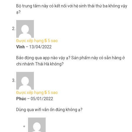
Không bị lỡ bất kỳ cảnh báo nào
Bộ trung tâm này có kết nối với hệ sinh thái thứ ba không vậy
ạ?
Với A1S, chế độ cảnh báo từ xa sẽ được nâng cấp toàn diện hơn!
Bạn không chỉ nhận thông báo trên ứng dụng mà còn được cảnh
báo bằng tin nhắn và cuộc gọi, chỉ cần lắp thẻ SIM – không cần phải
kết nối dây phức tạp! An tâm hơn với khả năng cảnh báo tới 3 số
điện thoại trên ứng dụng EZVIZ.
Được xếp hạng
5
5 sao
Vĩnh
–
13/04/2022
Báo động qua app nào vậy ạ? Sản phẩm này có sẵn hàng ở
chi nhánh Thái Hà không?
Được xếp hạng
5
5 sao
Phúc
–
05/01/2022
Bảo vệ thông minh hơn
Dùng qua wifi vẫn ổn đúng không ạ?
Cho A1S biết bạn đang đi vắng, ở nhà hay đang ngủ thông qua ứng
dụng EZVIZ hoặc chế độ điều khiển từ xa của EZVIZ. Nhờ vậy, khi
bạn ở nhà, thiết bị sẽ không liên tục gửi thông báo làm phiền và khi
bạn đi vắng A1S sẽ tiếp tục bảo vệ sự an toàn cho ngôi nhà của