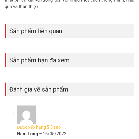
thiết bị liên kết và tương tích với nhau một cách thông minh, hiệu
quả và thân thiện…
Sản phẩm liên quan
EZVIZ A1S có 3 phương thức kết nối
Pin sạc dự phòng khi cần thiết
Sản phẩm bạn đã xem
Nhờ pin tích hợp 4610 mAh, A1S luôn bảo vệ ngôi nhà của bạn
ngay cả khi xảy ra sự cố cúp điện bất ngờ.
Đánh giá về sản phẩm
Được xếp hạng
5
5 sao
Nam Long
–
16/05/2022