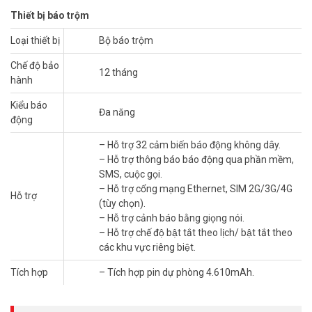
Thiết bị báo trộm
Nhờ tích hợp pin sạc và kết nối bằng dữ liệu di động (tùy chọn), A1S
Loại thiết bị
Bộ báo trộm
đảm bảo hệ thống an ninh của bạn luôn được kết nối với nhau và
Chế độ bảo
với mạng Internet.
12 tháng
hành
Kiểu báo
Đa năng
động
– Hỗ trợ 32 cảm biến báo động không dây.
– Hỗ trợ thông báo báo động qua phần mềm,
SMS, cuộc gọi.
– Hỗ trợ cổng mạng Ethernet, SIM 2G/3G/4G
Hỗ trợ
(tùy chọn).
Ngôi nhà thông minh kiểu mới của riêng bạn
– Hỗ trợ cảnh báo bằng giọng nói.
Tự tay thiết kế hệ thống nhà thông minh tích hợp từ các thiết bị
– Hỗ trợ chế độ bật tắt theo lịch/ bật tắt theo
không dâycủa EZVIZ và điều khiển thông qua ứng dụng EZVIZ. A1S
các khu vực riêng biệt.
có khả năng kết nối với tối đa 32 thiết bị EZVIZ trong phạm vi 150
mét, giúp bạn dễ dàng thiết kế mạng lưới an ninh phù hợp để bảo vệ
Tích hợp
– Tích hợp pin dự phòng 4.610mAh.
ngôi nhà của mình.