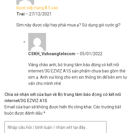
>>> Xem thêm:
Thiết bị chống trộm
chính hãng
Được xếp hạng
5
5 sao
Trai
–
27/12/2021
Tham khảo các kênh thông tin khác:
– Facebook:
https://www.facebook.com/vuhoangtelecom/
Sim này được cấp hay phải mua ạ? Sử dụng gói cước gì?
– Youtube:
https://www.youtube.com/c/VuhoangTVChannel
– Website:
https://vuhoangtelecom.vn/
CSKH_Vuhoangtelecom
–
05/01/2022
Vâng chào anh, bộ trung tâm báo động có kết nối
internet/3G EZVIZ A1S sản phẩm chưa bao gồm thẻ
sim ạ. Anh vui lòng cho em xin thông tin để bên em tư
vấn cho mình nhé
Chia sẻ nhận xét của bạn về Bộ trung tâm báo động có kết nối
internet/3G EZVIZ A1S
Email của bạn sẽ không được hiển thị công khai.
Các trường bắt
buộc được đánh dấu
*