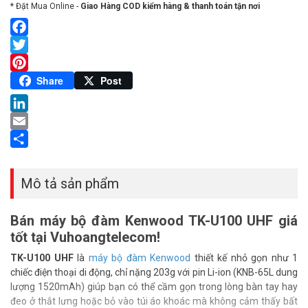
* Đặt Mua Online -
Giao Hàng COD kiểm hàng & thanh toán tận nơi
Facebook
Twitter
Pinterest
Share
Post
LinkedIn
Email
Share
Mô tả sản phẩm
Bán máy bộ đàm Kenwood TK-U100 UHF giá
tốt tại Vuhoangtelecom!
TK-U100 UHF
là
máy bộ đàm Kenwood
thiết kế nhỏ gọn như 1
chiếc điện thoại di động, chỉ nặng 203g với pin Li-ion (KNB-65L dung
lượng 1520mAh) giúp bạn có thể cầm gọn trong lòng bàn tay hay
đeo ở thắt lưng hoặc bỏ vào túi áo khoác mà không cảm thấy bất