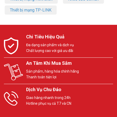
Tham khảo các kênh thông tin khác tại Vuhoangtelecom:
Thiết bị mạng TP-LINK
– Facebook:
https://www.facebook.com/vuhoangtelecom/
– Youtube:
https://www.youtube.com/c/VuhoangTVChannel
– Google Plus:
https://plus.google.com/u/0/+VuhoangTelecom46
Chi Tiêu Hiệu Quả
Đa dạng sản phẩm và dịch vụ
Chất lượng cao với giá ưu đãi
An Tâm Khi Mua Sắm
Sản phẩm, hàng hóa chính hãng
Thanh toán tiện lợi
Dịch Vụ Chu Đáo
Giao hàng nhanh trong 24h
Hotline phục vụ cả T7 và CN