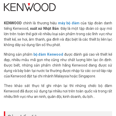
TK-U100:
– Băng tần sử dụng: UHF
– Dải tần số hoạt động: 400 – 430 MHz
– Khoảng cách các kênh: 25 kHz/12.5 kHz
– Công suất phát cao: 4W
KENWOOD
chính là thương hiệu
máy bộ đàm
của tập đoàn danh
– Độ nhạy thu (12 dB SINAD): 0.25 μV
tiếng Kenwood,
xuất xứ Nhật Bản
. Đây là một tập đoàn có quy mô
– Số kênh nhớ: 16 kênh
lớn trên toàn thế giới về nhiều loại sản phẩm trong các lĩnh vực như
– Kích thước nhỏ gọn (CxRxD): 113x54x24,9 mm
thiết kế, xe hơi, âm thanh, gia đình và đặc biệt là các thiết bị liên lạc
– Trọng lượng chỉ nặng: 203 g
không dây sử dụng tần số thu phát.
– Máy được sản xuất theo tiêu chuẩn quân đội Mỹ MIL – STD 810 C
Những sản phẩm
bộ đàm Kenwood
được đánh giá cao về thiết kế
/ D / E / F / G
đẹp, nhiều mẫu mã gọn nhẹ cũng như chất lượng liên lạc ổn định.
– Chống bụi và nước: IP54
Được biết, những sản phẩm chính hãng Kenwood đang được sử
– Chất lượng âm thanh to và rõ ràng của Kenwood luôn là thế
dụng và bày bán tại nước ta thường được nhập từ các cơ sở láp ráp
mạnh hơn so với các hãng bộ đàm khác.
của Kenwood đặt tại chi nhánh Malaysia hoặc Singapore.
–
Thiết bị đồng bộ nhập khẩu từ Singapore
Theo khảo sát thực tế ghi nhận lại thì những chiếc bộ đàm
Bộ đàm liên lạc Kenwood TK-U100 UHF
được làm bằng nhựa cao
Kenwood đã được sử dụng tại nhiều nơi trên toàn quốc và trong rất
cấp có khả năng kháng vỡ, chống thấm nước, phù hợp để sử dưới
nhiều lĩnh vực như an ninh, quân đội, kinh doanh, du lịch…
mọi thời tiết.
Đồng bộ gồm:
– Thân máy (Kenwood/Malaysia),