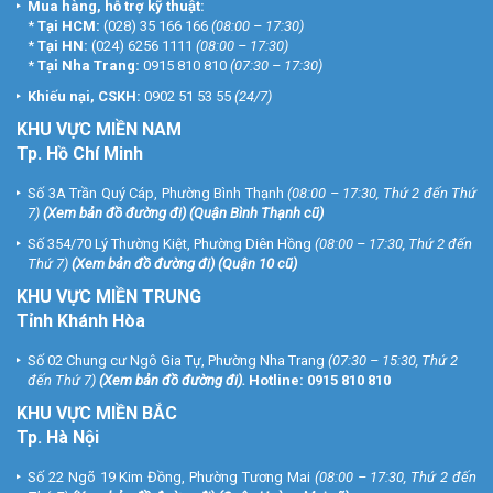
Mua hàng, hỗ trợ kỹ thuật:
*
Tại HCM:
(028) 35 166 166
(08:00 – 17:30)
*
Tại HN:
(024) 6256 1111
(08:00 – 17:30)
*
Tại Nha Trang:
0915 810 810
(07:30 – 17:30)
Khiếu nại, CSKH:
0902 51 53 55
(24/7)
KHU
VỰC MIỀN NAM
Tp. Hồ Chí Minh
Số 3A Trần Quý Cáp, Phường Bình Thạnh
(08:00 – 17:30, Thứ 2 đến Thứ
7)
(
Xem bản đồ đường đi
) (Quận Bình Thạnh cũ)
Số 354/70 Lý Thường Kiệt, Phường Diên Hồng
(08:00 – 17:30, Thứ 2 đến
Thứ 7)
(
Xem bản đồ đường đi
) (Quận 10 cũ)
KHU VỰC MIỀN TRUNG
Tỉnh Khánh Hòa
Số 02 Chung cư Ngô Gia Tự, Phường Nha Trang
(07:30 – 15:30, Thứ 2
đến Thứ 7)
(
Xem bản đồ đường đi
).
Hotline:
0915 810 810
KHU VỰC MIỀN BẮC
Tp. Hà Nội
Số 22 Ngõ 19 Kim Đồng, Phường Tương Mai
(08:00 – 17:30, Thứ 2 đến