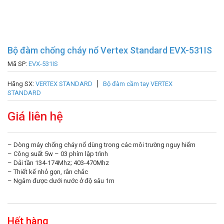
Bộ đàm chống cháy nổ Vertex Standard EVX-531IS
Mã SP:
EVX-531IS
Hãng SX:
VERTEX STANDARD
Bộ đàm cầm tay VERTEX
STANDARD
Giá liên hệ
– Dòng máy chống cháy nổ dùng trong các môi trường nguy hiểm
– Công suất 5w – 03 phím lập trình
– Dải tần 134-174Mhz; 403-470Mhz
– Thiết kế nhỏ gọn, rắn chắc
– Ngâm được dưới nước ở độ sâu 1m
Hết hàng