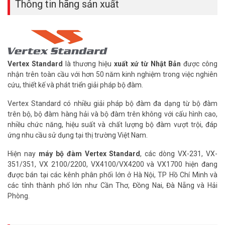
Thông tin hãng sản xuất
– Chế độ nói thầm
– Số kênh : 32 kênh / 2 nhóm
– Trọng lượng : 280g
– Kích thước (Cao x Rộng x Dày) : 106,7 x 58,5 x 34 mm với Pin FNB-
V133LI-UNI
– Pin FNB-V133Li: Pin xạc 1380mAh Li-ion
Vertex Standard
là thương hiệu
xuất xứ từ Nhật Bản
được công
nhận trên toàn cầu với hơn 50 năm kinh nghiệm trong việc nghiên
*** Download
Tài liệu máy bộ đàm Vertex Standard VX-451IS
cứu, thiết kế và phát triển giải pháp bộ đàm.
HƯỚNG DẪN CÁCH SẠC PIN BỘ ĐÀM VERTEX STANDARD
Vertex Standard có nhiều giải pháp bộ đàm đa dạng từ bộ đàm
CHUẨN THEO HÃNG
trên bộ, bộ đàm hàng hải và bộ đàm trên không với cấu hình cao,
– Để đảm bảo máy bộ đàm luôn hoạt động tốt tránh pin mau bị
nhiều chức năng, hiệu suất và chất lượng bộ đàm vượt trội, đáp
chai người sử dụng cần lưu ý, Khi mua về trước khi sử dụng bạn cần
ứng nhu cầu sử dụng tại thị trường Việt Nam.
sạc pin cho đầy (full)
– Lắp pin vào đế sạc đã có nguồn điện, lúc này đèn sạc sẽ báo sáng
Hiện nay
máy bộ đàm Vertex Standard
, các dòng VX-231, VX-
( màu đỏ).
351/351, VX 2100/2200, VX4100/VX4200 và VX1700 hiện đang
– Thời gian sạc: Lần đầu tiên nên sạc 12 giờ những lần sau bạn chỉ
được bán tại các kênh phân phối lớn ở Hà Nội, TP Hồ Chí Minh và
cần sạc từ 8-10 giờ
các tỉnh thành phố lớn như Cần Thơ, Đồng Nai, Đà Nẵng và Hải
– Thời gian sử dụng pin: Trung bình khoảng 08-10 giờ (tuỳ thuộc
Phòng.
vào loại pin + chế độ cài đặt).
Lưu ý: