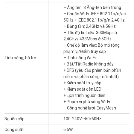
hưởng mạng Wi-Fi liền mạch trong nhà hoặc văn phòng của bạn.
– Ăng ten: 3 Ăng-ten bên trong
Các băng tần kép Wi-Fi lên đến 750Mbps không chỉ giúp mở rộng
– Chuẩn Wi-Fi: IEEE 802.11a/n/ac
đến 185m2, mà còn giúp sử dụng hiệu quả tốc độ ISP cao của bạn
5GHz + IEEE 802.11b/g/n 2.4GHz
– lý tưởng cho việc xem video HD trực tuyến, chơi game online và
– Băng tần: 2,4GHz và 5GHz
dịch vụ yêu cầu độ nhạy cao khác.
– Tốc độ tín hiệu: 300Mbps ở
Wi-Fi AC750 Dành Cho Các Kết Nối Tương
2,4GHz/ 433Mbps ở 5GHz
Thích
– Chế độ làm việc: Bộ mở rộng
phạm vi/Điểm truy cập
Công nghệ Wi-Fi AC của RE200 tạo ra các kết nối Wi-Fi mạnh hơn
Tính năng, hỗ trợ
– Tính năng Wi-Fi:
xuyên suốt trong nhà bạn. Hoạt động với bất kỳ router hay access
+ Bật/Tắt Radio không dây
point tiêu chuẩn nào, lý tưởng cung cấp Wi-Fi băng thông rộng,
+ DFS (yêu cầu phiên bản phần
đảm bảo kết nối Wi-Fi băng tần kép đến nhiều thiết bị.
mềm và phần cứng mới nhất)
+ Kiểm soát truy cập
Kết Nối Với Nút WPS
+ Kiểm soát đèn LED
Nhấn nút WPS trên router và nút RE trên RE200 của bạn trong
+ Lịch trình nguồn điện
vòng 2 phút để dễ dàng kết nối với mạng. Sau khi kết nối với router
+ Phạm vi phủ sóng Wi-Fi
hiện có, bạn chỉ cần định vị lại RE200 tại bất kỳ vị trí nào để có được
– Công nghệ lưới: EasyMesh
cường độ tín hiệu tốt nhất.
Nguồn cấp
100-240V~50/60Hz
Công suất
6.5W