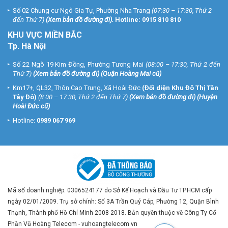
Số 02 Chung cư Ngô Gia Tự, Phường Nha Trang
(07:30 – 17:30, Thứ 2
đến Thứ 7)
(
Xem bản đồ đường đi
).
Hotline:
0915 810 810
KHU VỰC MIỀN BẮC
Tp. Hà Nội
Số 22 Ngõ 19 Kim Đồng, Phường Tương Mai
(08:00 – 17:30, Thứ 2 đến
Thứ 7)
(
Xem bản đồ đường đi
) (Quận Hoàng Mai cũ)
Km17+, QL32, Thôn Cao Trung, Xã Hoài Đức
(Đối diện Khu Đô Thị Tân
Tây Đô)
(8:00 – 17:30, Thứ 2 đến Thứ 7)
(
Xem bản đồ đường đi
) (Huyện
Hoài Đức cũ)
Hotline:
0989 067 969
Mã số doanh nghiệp: 0306524177 do Sở Kế Hoạch và Đầu Tư TP.HCM cấp
ngày 02/01/2009. Trụ sở chính: Số 3A Trần Quý Cáp, Phường 12, Quận Bình
Thạnh, Thành phố Hồ Chí Minh 2008-2018. Bản quyền thuộc về Công Ty Cổ
Phần Vũ Hoàng Telecom - vuhoangtelecom.vn