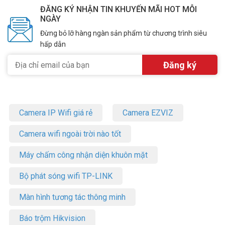
– Điện năng tiêu thụ: 6.5W
ĐĂNG KÝ NHẬN TIN KHUYẾN MÃI HOT MỖI
– Nhiệt độ hoạt động: 0°C~40°C
NGÀY
– Kích thước: 110.0 × 65.8 × 75.2 mm
Đừng bỏ lỡ hàng ngàn sản phẩm từ chương trình siêu
– Sản xuất tại: Trung Quốc
hấp dẫn
– Thương hiệu của: Trung Quốc
– Hãng: TP-Link
– Bảo hành: 24 tháng
Sản phẩm bao gồm:
– Bộ mở rộng phạm vi Wi-Fi AC750 RE200
– Hướng dẫn cài đặt nhanh
Camera IP Wifi giá rẻ
Camera EZVIZ
Đặt mua hàng TP-LINK RE200 Online ngay hôm nay để được hỗ trợ
Camera wifi ngoài trời nào tốt
giá tốt nhất. Tham khảo thêm thông tin tại
Facebook
Vuhoangtelecom
nhé.
Máy chấm công nhận diện khuôn mặt
Bộ phát sóng wifi TP-LINK
Màn hình tương tác thông minh
Báo trộm Hikvision