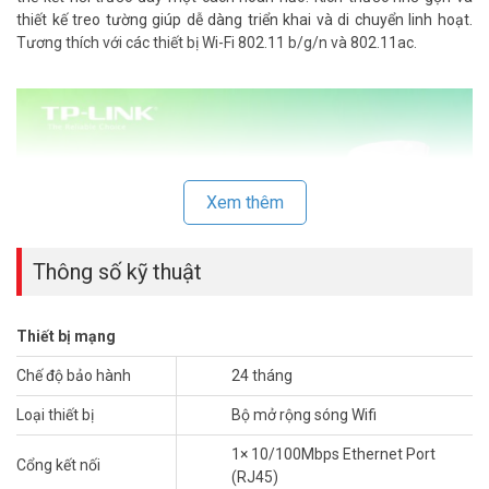
thiết kế treo tường giúp dễ dàng triển khai và di chuyển linh hoạt.
Tương thích với các thiết bị Wi-Fi 802.11 b/g/n và 802.11ac.
Xem thêm
Thông số kỹ thuật
Thiết bị mạng
Chế độ bảo hành
24 tháng
Tăng Cường Vùng Phủ Wi-Fi Của Bạn Đến
Những “Điểm Chết” Trong Nhà Bạn
Loại thiết bị
Bộ mở rộng sóng Wifi
Đặt RE200 giữa Router Wi-Fi và các thiết bị dùng Wi-Fi, mở rộng
1× 10/100Mbps Ethernet Port
Cổng kết nối
vùng phủ sóng Wi-Fi và loại bỏ vùng Wi-Fi không thể tới được. Tận
(RJ45)