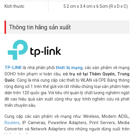
Kích thước
5.2 cm x 3.4 cm x 6.5cm (R x D x C)
Thông tin hãng sản xuất
TP-LINK
là nhà phân phối
thiết bị mạng
, các sản phẩm về mạng
Đèn Báo Tín Hiệu Thông Minh
SOHO trên phạm vi toàn cầu,
có trụ sở tại Thâm Quyến, Trung
Quốc
. Cũng là nhà cung cấp các thiết bị WLAN và CPE Băng thông
Đèn báo tín hiệu thông minh cho biết cường độ tín hiệu nhận được
rộng đứng số 1 trên thế giới với rất nhiều chủng loại sản phẩm hiện
từ router hiện có. Quan sát màu sác tín hiệu đèn để tìm vị trí tốt
diện trên 120 quốc gia. Với tiêu chí quản lý chất lượng nghiêm ngặt
nhất cho RE200 của bạn.
đề cao hiệu quả sản xuất cũng như quy trình nghiên cứu và phát
triển chuyên sâu.
Bộ Chuyển Đổi Cho Thiết Bị Giải Trí
Cổng Ethernet đơn của RE200 cho phép thiết bị hoạt động như bộ
Cung cấp các sản phẩm về mạng như: Wireless, Modem ADSL,
chuyển đổi Wi-Fi để kết nối với các thiết bị có dây như máy tính bàn,
Routers
, IP Cameras, Powerline Adapters, Print Servers, Media
máy chơi game consoles, Blu-ray® player và Tivi Internet. Đồng
Converter và Network Adapters cho những người dùng cuối trên