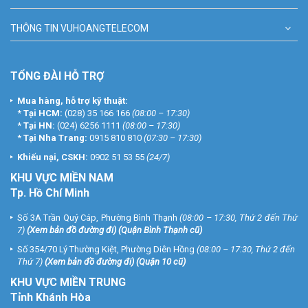
THÔNG TIN VUHOANGTELECOM
TỔNG ĐÀI HỖ TRỢ
Mua hàng, hỗ trợ kỹ thuật:
*
Tại HCM:
(028) 35 166 166
(08:00 – 17:30)
*
Tại HN:
(024) 6256 1111
(08:00 – 17:30)
*
Tại Nha Trang:
0915 810 810
(07:30 – 17:30)
Khiếu nại, CSKH:
0902 51 53 55
(24/7)
KHU
VỰC MIỀN NAM
Tp. Hồ Chí Minh
Số 3A Trần Quý Cáp, Phường Bình Thạnh
(08:00 – 17:30, Thứ 2 đến Thứ
7)
(
Xem bản đồ đường đi
) (Quận Bình Thạnh cũ)
Số 354/70 Lý Thường Kiệt, Phường Diên Hồng
(08:00 – 17:30, Thứ 2 đến
Thứ 7)
(
Xem bản đồ đường đi
) (Quận 10 cũ)
KHU VỰC MIỀN TRUNG
Tỉnh Khánh Hòa