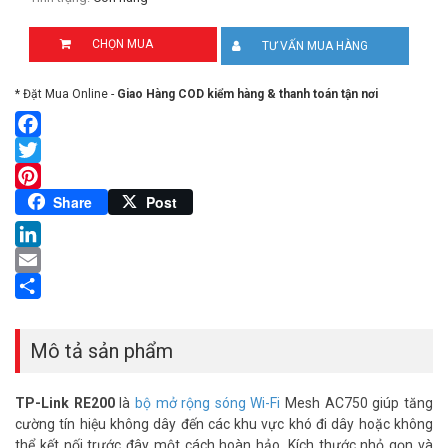
CHỌN MUA
TƯ VẤN MUA HÀNG
* Đặt Mua Online -
Giao Hàng COD kiểm hàng & thanh toán tận nơi
Facebook
Twitter
Pinterest
Share
Post
LinkedIn
Email
Share
Mô tả sản phẩm
TP-Link RE200
là
bộ mở rộng sóng Wi-Fi
Mesh AC750 giúp tăng
cường tín hiệu không dây đến các khu vực khó đi dây hoặc không
thể kết nối trước đây một cách hoàn hảo. Kích thước nhỏ gọn và