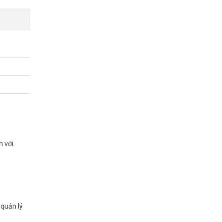
anh nghiệp
m với
 quản lý