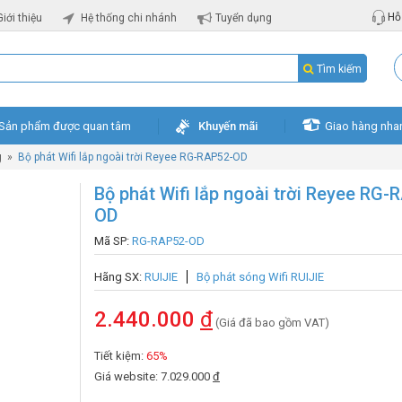
Hỗ 
Giới thiệu
Hệ thống chi nhánh
Tuyển dụng
Tìm kiếm
Sản phẩm được quan tâm
Khuyến mãi
Giao hàng nha
g
»
Bộ phát Wifi lắp ngoài trời Reyee RG-RAP52-OD
Bộ phát Wifi lắp ngoài trời Reyee RG-
OD
Mã SP:
RG-RAP52-OD
Hãng SX:
RUIJIE
Bộ phát sóng Wifi RUIJIE
2.440.000
đ
(Giá đã bao gồm VAT)
Tiết kiệm:
65%
Giá website: 7.029.000
đ