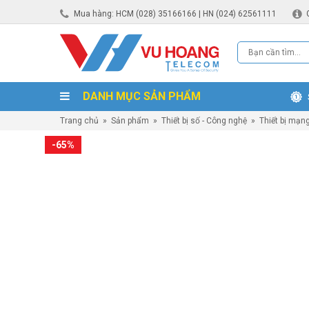
Mua hàng: HCM (028) 35166166 | HN (024) 62561111
DANH MỤC SẢN PHẨM
Trang chủ
»
Sản phẩm
»
Thiết bị số - Công nghệ
»
Thiết bị mạn
-65%