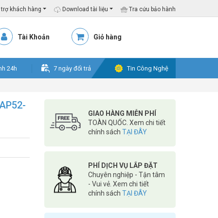
trợ khách hàng
Download tài liệu
Tra cứu bảo hành
Tài Khoản
Giỏ hàng
nh 24h
7 ngày đổi trả
Tin Công Nghệ
RAP52-
GIAO HÀNG MIỄN PHÍ
TOÀN QUỐC. Xem chi tiết
chính sách
TẠI ĐÂY
PHÍ DỊCH VỤ LẮP ĐẶT
Chuyên nghiệp - Tận tâm
- Vui vẻ. Xem chi tiết
chính sách
TẠI ĐÂY