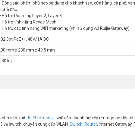
– Dòng sản phẩm phù hợp sử dụng cho khách sạn, cửa hàng, cà phê, vă
vừa & nhỏ.
chỉ hỗ trợ các mã anten của Ruijie)
– Hỗ trợ Roaming Layer 2, Layer 3
– Hỗ trợ tính năng Reyee Mesh
– Hỗ trợ các tính năng WIFI marketing (Khi sử dụng với Ruijie Gateway)
nhanh, đơn giản, quản lý và giám sát dễ dàng
802.3bt PoE++, 48V/1A DC
hư Resort, hồ bơi, bãi biển, sân vườn, sân cộng đồng, khuôn viên….
230 mm x 230 mm x 49.5 mm
data, số lượt truy cập trong ngày.
1.80 kg
liên hệ HOTLINE 1900 9259 để được hỗ trợ nhanh nhất. Tham khảo thêm
4 nhà sản xuất
thiết bị mạng
- wifi cấp doanh nghiệp (Enterprise) lớn nhấ
 số 3 về switch, chuyên cung cấp WLAN,
Switch
,
Router
, Internet Gateway, 