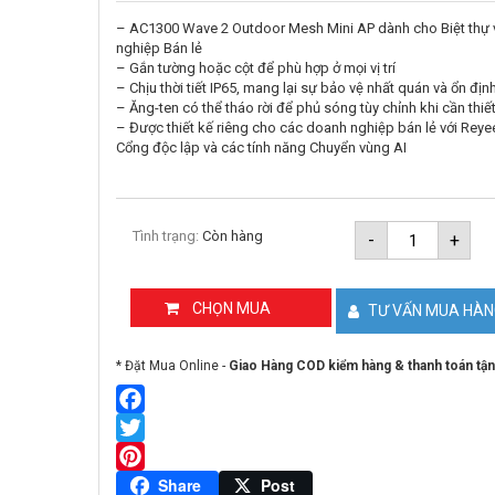
– AC1300 Wave 2 Outdoor Mesh Mini AP dành cho Biệt thự
nghiệp Bán lẻ
– Gắn tường hoặc cột để phù hợp ở mọi vị trí
– Chịu thời tiết IP65, mang lại sự bảo vệ nhất quán và ổn định
– Ăng-ten có thể tháo rời để phủ sóng tùy chỉnh khi cần thiế
– Được thiết kế riêng cho các doanh nghiệp bán lẻ với Rey
Cổng độc lập và các tính năng Chuyển vùng AI
Bộ
Tình trạng:
Còn hàng
-
+
phát
Wifi
lắp
ngoài
CHỌN MUA
TƯ VẤN MUA HÀ
trời
Reyee
RG-
* Đặt Mua Online -
Giao Hàng COD kiểm hàng & thanh toán tận
RAP52-
OD
số
lượng
Facebook
Twitter
Pinterest
Share
Post