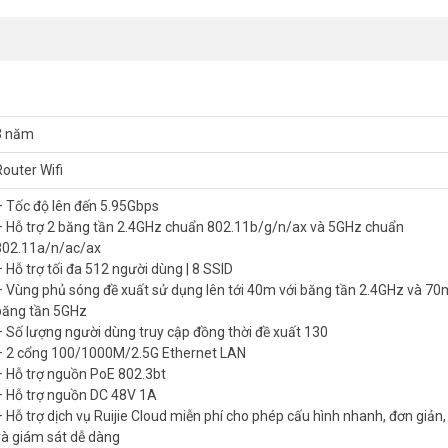
3 năm
Router Wifi
– Tốc độ lên đến 5.95Gbps
– Hỗ trợ 2 băng tần 2.4GHz chuẩn 802.11b/g/n/ax và 5GHz chuẩn
802.11a/n/ac/ax
– Hỗ trợ tối đa 512 người dùng | 8 SSID
ủ sóng tùy chỉnh khi cần thiết. Router được thiết kế riêng cho các do
– Vùng phủ sóng đề xuất sử dụng lên tới 40m với băng tần 2.4GHz và 70
yển vùng AI.
băng tần 5GHz
– Số lượng người dùng truy cập đồng thời đề xuất 130
ngoài trời RUIJIE RG-RAP52-OD
– 2 cổng 100/1000M/2.5G Ethernet LAN
– Hỗ trợ nguồn PoE 802.3bt
 chuẩn 802.11a/b/g/n/ac MIMO
– Hỗ trợ nguồn DC 48V 1A
– Hỗ trợ dịch vụ Ruijie Cloud miễn phí cho phép cấu hình nhanh, đơn giản,
và giám sát dễ dàng