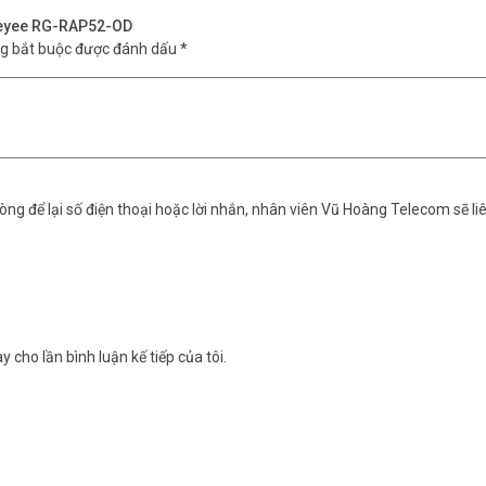
i Reyee RG-RAP52-OD
ng bắt buộc được đánh dấu
*
ng để lại số điện thoại hoặc lời nhắn, nhân viên Vũ Hoàng Telecom sẽ liê
y cho lần bình luận kế tiếp của tôi.