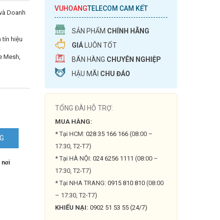
VUHOANG
TELECOM CAM KẾT
 và Doanh
SẢN PHẨM
CHÍNH HÃNG
 tín hiệu
GIÁ
LUÔN TỐT
t
ee Mesh,
BÁN HÀNG
CHUYÊN NGHIỆP
HẬU MÃI
CHU ĐÁO
TỔNG ĐÀI HỖ TRỢ:
MUA HÀNG:
* Tại HCM:
028 35 166 166
(08:00 –
NG
17:30, T2-T7)
* Tại HÀ NỘI:
024 6256 1111
(08:00 –
 nơi
17:30, T2-T7)
* Tại NHA TRANG:
0915 810 810
(08:00
– 17:30, T2-T7)
KHIẾU NẠI:
0902 51 53 55 (24/7)