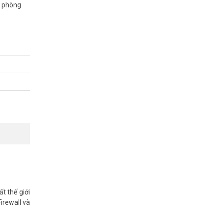
n phòng
 thông tin
t thế giới
Firewall và