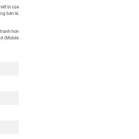
iết bị của
ng bán lẻ,
 tranh hơn
ud (Mobile