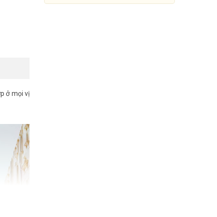
p ở mọi vị
Bộ phát Wifi lắp ngoài trời
Reyee RG-RAP52-OD
2.440.000đ
7.029.000đ
Mua Ngay