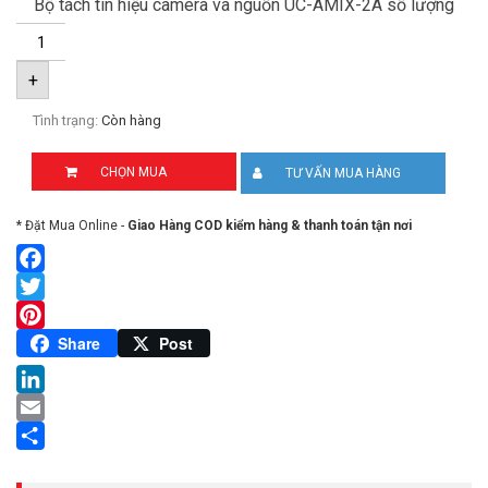
Bộ tách tín hiệu camera và nguồn UC-AMIX-2A số lượng
+
Tình trạng:
Còn hàng
CHỌN MUA
TƯ VẤN MUA HÀNG
* Đặt Mua Online -
Giao Hàng COD kiểm hàng & thanh toán tận nơi
Facebook
Twitter
Pinterest
Share
Post
LinkedIn
Email
Share