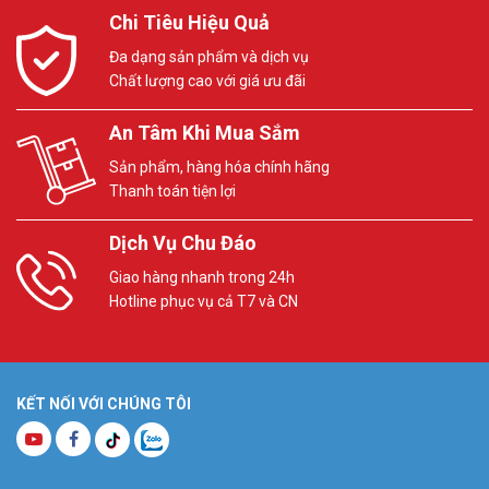
Chi Tiêu Hiệu Quả
Đa dạng sản phẩm và dịch vụ
Chất lượng cao với giá ưu đãi
An Tâm Khi Mua Sắm
Sản phẩm, hàng hóa chính hãng
Thanh toán tiện lợi
Dịch Vụ Chu Đáo
Giao hàng nhanh trong 24h
Hotline phục vụ cả T7 và CN
KẾT NỐI VỚI CHÚNG TÔI