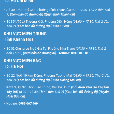
Tp. Hồ Chí Minh
Số 3A Trần Quý Cáp, Phường Bình Thạnh
(08:00 – 17:30, Thứ 2 đến Thứ
7)
(
Xem bản đồ đường đi
) (Quận Bình Thạnh cũ)
Số 354/70 Lý Thường Kiệt, Phường Diên Hồng
(08:00 – 17:30, Thứ 2 đến
Thứ 7)
(
Xem bản đồ đường đi
) (Quận 10 cũ)
KHU VỰC MIỀN TRUNG
Tỉnh Khánh Hòa
Số 02 Chung cư Ngô Gia Tự, Phường Nha Trang
(07:30 – 15:30, Thứ 2
đến Thứ 7)
(
Xem bản đồ đường đi
).
Hotline:
0915 810 810
KHU VỰC MIỀN BẮC
Tp. Hà Nội
Số 22 Ngõ 19 Kim Đồng, Phường Tương Mai
(08:00 – 17:30, Thứ 2 đến
Thứ 7)
(
Xem bản đồ đường đi
) (Quận Hoàng Mai cũ)
Km17+, QL32, Thôn Cao Trung, Xã Hoài Đức
(Đối diện Khu Đô Thị Tân
Tây Đô)
(8:00 – 17:30, Thứ 2 đến Thứ 7)
(
Xem bản đồ đường đi
) (Huyện
Hoài Đức cũ)
Hotline:
0989 067 969