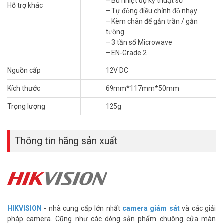
– Bù nhiệt độ kỹ thuật số
– Trọng lượng: 68g
Hỗ trợ khác
– Tự động điều chỉnh độ nhạy
– Xuất xứ: Trung Quốc.
– Kèm chân đế gắn trần / gắn
– Bảo hành: 24 tháng.
tường
Đặt mua hàng Online ngay HIKVISION DS-PD2-P10PE mới nhất, xin
– 3 tần số Microwave
vui lòng liên hệ HOTLINE
1900.9259
để được hỗ trợ tốt nhất. Tham
– EN-Grade 2
khảo thêm hình ảnh tại
Facebook Vuhoangtelecom
nhé.
Nguồn cấp
12V DC
Kích thước
69mm*117mm*50mm
Trọng lượng
125g
Thông tin hãng sản xuất
HIKVISION
- nhà cung cấp lớn nhất
camera giám sát
và các giải
pháp camera. Cũng như các dòng sản phẩm chuông cửa màn