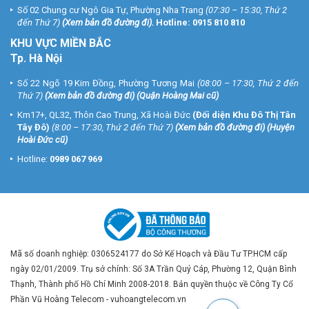
Số 02 Chung cư Ngô Gia Tự, Phường Nha Trang
(07:30 – 15:30, Thứ 2
đến Thứ 7)
(
Xem bản đồ đường đi
).
Hotline:
0915 810 810
KHU VỰC MIỀN BẮC
Tp. Hà Nội
Số 22 Ngõ 19 Kim Đồng, Phường Tương Mai
(08:00 – 17:30, Thứ 2 đến
Thứ 7)
(
Xem bản đồ đường đi
) (Quận Hoàng Mai cũ)
Km17+, QL32, Thôn Cao Trung, Xã Hoài Đức
(Đối diện Khu Đô Thị Tân
Tây Đô)
(8:00 – 17:30, Thứ 2 đến Thứ 7)
(
Xem bản đồ đường đi
) (Huyện
Hoài Đức cũ)
Hotline:
0989 067 969
Mã số doanh nghiệp: 0306524177 do Sở Kế Hoạch và Đầu Tư TP.HCM cấp
ngày 02/01/2009. Trụ sở chính: Số 3A Trần Quý Cáp, Phường 12, Quận Bình
Thạnh, Thành phố Hồ Chí Minh 2008-2018. Bản quyền thuộc về Công Ty Cổ
Phần Vũ Hoàng Telecom - vuhoangtelecom.vn