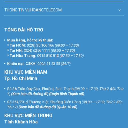
THÔNG TIN VUHOANGTELECOM
TỔNG ĐÀI HỖ TRỢ
Mua hàng, hỗ trợ kỹ thuật:
*
Tại HCM:
(028) 35 166 166
(08:00 – 17:30)
*
Tại HN:
(024) 6256 1111
(08:00 – 17:30)
*
Tại Nha Trang:
0915 810 810
(07:30 – 17:30)
Khiếu nại, CSKH:
0902 51 53 55
(24/7)
KHU
VỰC MIỀN NAM
Tp. Hồ Chí Minh
Số 3A Trần Quý Cáp, Phường Bình Thạnh
(08:00 – 17:30, Thứ 2 đến Thứ
7)
(
Xem bản đồ đường đi
) (Quận Bình Thạnh cũ)
Số 354/70 Lý Thường Kiệt, Phường Diên Hồng
(08:00 – 17:30, Thứ 2 đến
Thứ 7)
(
Xem bản đồ đường đi
) (Quận 10 cũ)
KHU VỰC MIỀN TRUNG
Tỉnh Khánh Hòa