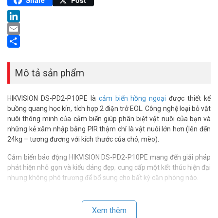
Share
Post
LinkedIn
Email
Share
Mô tả sản phẩm
HIKVISION DS-PD2-P10PE là
cảm biến hồng ngoại
được thiết kế
buồng quang học kín, tích hợp 2 điện trở EOL. Công nghệ loại bỏ vật
nuôi thông minh của cảm biến giúp phân biệt vật nuôi của bạn và
những kẻ xâm nhập bằng PIR thậm chí là vật nuôi lớn hơn (lên đến
24kg – tương đương với kích thước của chó, mèo).
Cảm biến báo động HIKVISION DS-PD2-P10PE mang đến giải pháp
phát hiện nhỏ gọn và kiểu dáng đẹp; cung cấp một kết thúc hiện đại
nhưng không phô trương để bổ sung cho bất kỳ căn phòng nào.
Khi chuyển động được phát hiện trong khu vực quanh cảm biến,
cảm biến sẽ xuất ra tín hiệu báo động đã được lưu lại, được phân
Xem thêm
tích và tính toán bởi thuật toán vi xử lý. Phù hợp cho nhiều khu vực