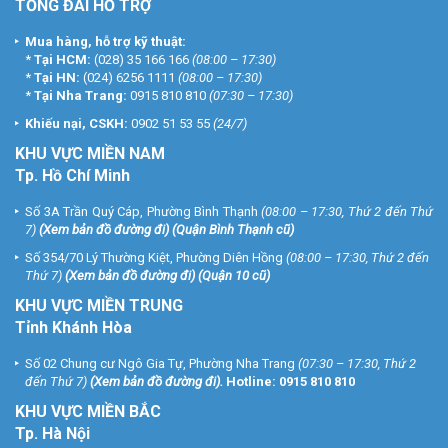
TỔNG ĐÀI HỖ TRỢ
Mua hàng, hỗ trợ kỹ thuật:
*
Tại HCM:
(028) 35 166 166
(08:00 – 17:30)
*
Tại HN:
(024) 6256 1111
(08:00 – 17:30)
*
Tại Nha Trang:
0915 810 810
(07:30 – 17:30)
Khiếu nại, CSKH:
0902 51 53 55
(24/7)
KHU
VỰC MIỀN NAM
Tp. Hồ Chí Minh
Số 3A Trần Quý Cáp, Phường Bình Thạnh
(08:00 – 17:30, Thứ 2 đến Thứ
7)
(
Xem bản đồ đường đi
) (Quận Bình Thạnh cũ)
Số 354/70 Lý Thường Kiệt, Phường Diên Hồng
(08:00 – 17:30, Thứ 2 đến
Thứ 7)
(
Xem bản đồ đường đi
) (Quận 10 cũ)
KHU VỰC MIỀN TRUNG
Tỉnh Khánh Hòa
Số 02 Chung cư Ngô Gia Tự, Phường Nha Trang
(07:30 – 17:30, Thứ 2
đến Thứ 7)
(
Xem bản đồ đường đi
).
Hotline:
0915 810 810
KHU VỰC MIỀN BẮC
Tp. Hà Nội