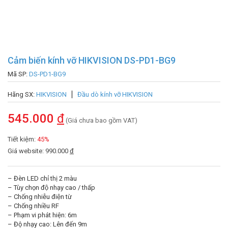
Cảm biến kính vỡ HIKVISION DS-PD1-BG9
Mã SP:
DS-PD1-BG9
Hãng SX:
HIKVISION
Đầu dò kính vỡ HIKVISION
545.000
đ
(Giá chưa bao gồm VAT)
Tiết kiệm:
45%
Giá website: 990.000
đ
– Đèn LED chỉ thị 2 màu
– Tùy chọn độ nhạy cao / thấp
– Chống nhiễu điện từ
– Chống nhiều RF
– Phạm vi phát hiện: 6m
– Độ nhạy cao: Lên đến 9m