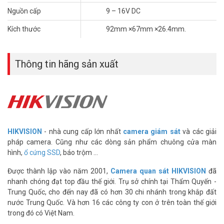
điều kiện khắc nghiệt.
Nguồn cấp
9 – 16V DC
Tại sao nên chọn cảm biến kính vỡ HIKVISION
Kích thước
92mm ×67mm ×26.4mm.
DS-PD1-BG9?
Khi lựa chọn giải pháp an ninh, bạn cần có một thiết bị không chỉ
hiệu quả mà còn dễ dàng sử dụng. Cảm biến kính vỡ HIKVISION DS-
Thông tin hãng sản xuất
PD1-BG9 là lựa chọn lý tưởng, giúp bảo vệ an toàn cho ngôi nhà và
tài sản của bạn. Với sự nhạy bén và tính năng vượt trội, sản phẩm
sẽ mang lại cho bạn sự an tâm và bảo vệ tối ưu.
Đừng để những rủi ro không mong muốn xảy ra! Hãy trang bị cho
ngôi nhà của bạn Cảm biến kính vỡ HIKVISION DS-PD1-BG9 ngay
hôm nay để bảo vệ tài sản và gia đình một cách hiệu quả nhất. Sự
HIKVISION
- nhà cung cấp lớn nhất
camera giám sát
và các giải
an toàn của bạn và những người thân yêu là một khoản đầu tư
pháp camera. Cũng như các dòng sản phẩm chuông cửa màn
xứng đáng.
hình,
ổ cứng SSD
, báo trộm ...
Thông tin sản phẩm cảm biến kính vỡ
Được thành lập vào năm 2001,
Camera quan sát HIKVISION
đã
HIKVISION DS-PD1-BG9
nhanh chóng đạt top đầu thế giới. Trụ sở chính tại Thẩm Quyến -
Trung Quốc, cho đến nay đã có hơn 30 chi nhánh trong khắp đất
– Đèn LED chỉ thị 2 màu
nước Trung Quốc. Và hơn 16 các công ty con ở trên toàn thế giới
– Tùy chọn độ nhạy cao / thấp
trong đó có Việt Nam.
– Chống nhiễu điện từ