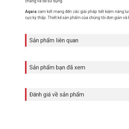
chăng và dễ sử dụng.
– Mã sản phẩm: JT-BZ-03AQ/A
– Giao tiếp bằng sóng Zigbee 3.0
Aqara
cam kết mang đến các giải pháp tiết kiệm năng l
– Cảnh báo khi phát hiện khí Metan
cực kỳ thấp. Thiết kế sản phẩm của chúng tôi đơn giản và kiể
– Còi báo động 85dB, đèn LED
– Sản xuất tại Trung Quốc
– Bảo hành: 12 tháng.
Sản phẩm liên quan
Đặt mua hàng Online ngay hôm nay để được hỗ trợ giá tốt
Sản phẩm bạn đã xem
Đánh giá về sản phẩm