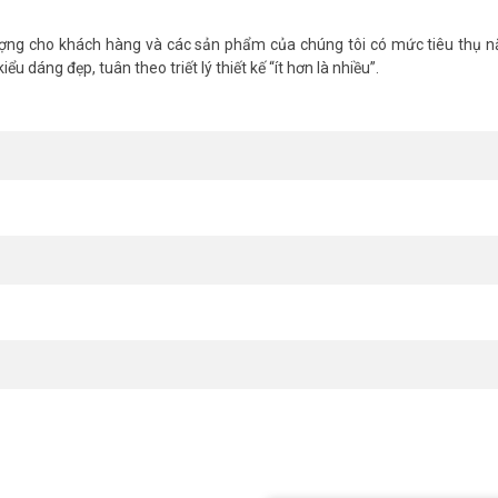
ượng cho khách hàng và các sản phẩm của chúng tôi có mức tiêu thụ 
u dáng đẹp, tuân theo triết lý thiết kế “ít hơn là nhiều”.
 nhất. Tham khảo thêm thông tin tại
Facebook Vuhoangtelecom
nhé.