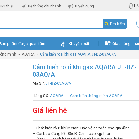
Hỗ 
Giới thiệu
Hệ thống chi nhánh
Tuyển dụng
Tìm kiếm
Sản phẩm được quan tâm
Khuyến mãi
Giao hàng nha
hông minh
»
AQARA
»
Cảm biến rò rỉ khí gas AQARA JT-BZ-03AQ/A
Cảm biến rò rỉ khí gas AQARA JT-BZ-
03AQ/A
Mã SP:
JT-BZ-03AQ/A
Hãng SX:
AQARA
Cảm biến thông minh AQARA
Giá liên hệ
– Phát hiện rò rỉ khí Metan: Bảo vệ an toàn cho gia đình.
– Còi báo động lớn 85dB: Cảnh báo kịp thời.