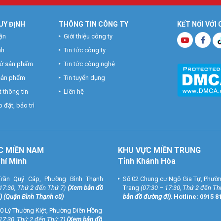
UY ĐỊNH
THÔNG TIN CÔNG TY
KẾT NỐI VỚI
ận
Giới thiệu công ty
nh
Tin tức công ty
hử sản phẩm
Tin tức công nghệ
 sản phẩm
Tin tuyển dụng
 thông tin
Liên hệ
 đặt, bảo trì
C MIỀN NAM
KHU VỰC MIỀN TRUNG
Chí Minh
Tỉnh Khánh Hòa
rần Quý Cáp, Phường Bình Thạnh
Số 02 Chung cư Ngô Gia Tự, Phườ
 17:30, Thứ 2 đến Thứ 7)
(
Xem bản đồ
Trang
(07:30 – 17:30, Thứ 2 đến Th
) (Quận Bình Thạnh cũ)
bản đồ đường đi
).
Hotline:
0915 8
0 Lý Thường Kiệt, Phường Diên Hồng
 17:30, Thứ 2 đến Thứ 7)
(
Xem bản đồ