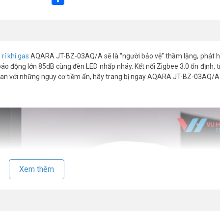
Share
rỉ khí gas
AQARA JT-BZ-03AQ/A sẽ là “người bảo vệ” thầm lặng, phát h
áo động lớn 85dB cùng đèn LED nhấp nháy. Kết nối Zigbee 3.0 ổn định, t
uan với những nguy cơ tiềm ẩn, hãy trang bị ngay AQARA JT-BZ-03AQ/A
Xem thêm