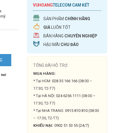
VUHOANG
TELECOM CAM KẾT
a.
 mỹ.
SẢN PHẨM
CHÍNH HÃNG
GIÁ
LUÔN TỐT
BÁN HÀNG
CHUYÊN NGHIỆP
HẬU MÃI
CHU ĐÁO
NG
TỔNG ĐÀI HỖ TRỢ:
MUA HÀNG:
 nơi
* Tại HCM:
028 35 166 166
(08:00 –
17:30, T2-T7)
* Tại HÀ NỘI:
024 6256 1111
(08:00 –
17:30, T2-T7)
* Tại NHA TRANG:
0915 810 810
(08:00
– 17:30, T2-T7)
KHIẾU NẠI:
0902 51 53 55 (24/7)