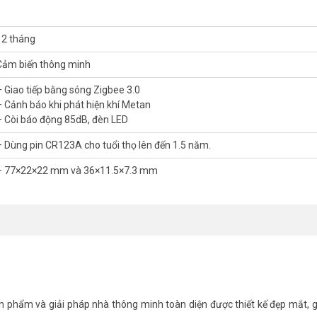
12 tháng
Cảm biến thông minh
– Giao tiếp bằng sóng Zigbee 3.0
– Cảnh báo khi phát hiện khí Metan
– Còi báo động 85dB, đèn LED
– Dùng pin CR123A cho tuổi thọ lên đến 1.5 năm.
– 77×22×22 mm và 36×11.5×7.3 mm
óa.
ẩm mỹ.
hí gas AQARA JT-BZ-03AQ/A
 phẩm và giải pháp nhà thông minh toàn diện được thiết kế đẹp mắt, g