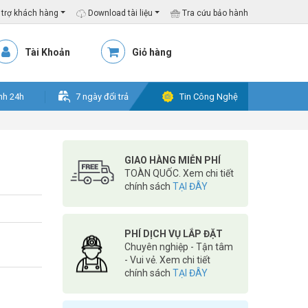
trợ khách hàng
Download tài liệu
Tra cứu bảo hành
Tài Khoản
Giỏ hàng
nh 24h
7 ngày đổi trả
Tin Công Nghệ
GIAO HÀNG MIỄN PHÍ
TOÀN QUỐC. Xem chi tiết
chính sách
TẠI ĐÂY
PHÍ DỊCH VỤ LẮP ĐẶT
Chuyên nghiệp - Tận tâm
- Vui vẻ. Xem chi tiết
chính sách
TẠI ĐÂY