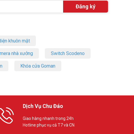
iện khuôn mặt
amera nhà xưởng
Switch Scodeno
on
Khóa cửa Goman
Dịch Vụ Chu Đáo
Giao hàng nhanh trong 24h
Hotline phục vụ cả T7 và CN