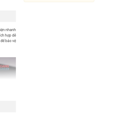
iện nhanh
ích hợp dễ
 để bảo vệ
Cảm biến rò rỉ khí gas AQARA
JT-BZ-03AQ/A
Đang cập nhật giá
Mua Ngay