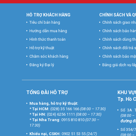
HỖ TRỢ KHÁCH HÀNG
CHÍNH SÁCH VÀ Q
Tiêu chí bán hàng
Chính sách giao nh
Hướng dẫn mua hàng
Chính sách bảo hà
Hình thức thanh toán
Chính sách dùng t
Hỗ trợ kỹ thuật
Chính sách đổi trả
Chăm sóc khách hàng
Chính sách bảo mật
Đăng ký Đại lý
Bảng giá dịch vụ lắp
TỔNG ĐÀI HỖ TRỢ
KHU
VỰ
Tp. Hồ 
Mua hàng, hỗ trợ kỹ thuật:
*
Tại HCM:
(028) 35 166 166
(08:00 – 17:30)
Số 3A T
*
Tại HN:
(024) 6256 1111
(08:00 – 17:30)
(08:00 –
*
Tại Nha Trang:
0915 810 810
(07:30 –
đường đi
17:30)
Số 354/7
Khiếu nại, CSKH:
0902 51 53 55
(24/7)
(08:00 –