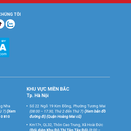
 CHÚNG TÔI
KHU VỰC MIỀN BẮC
Tp. Hà Nội
ng Nha
Số 22 Ngõ 19 Kim Đồng, Phường Tương Mai
ứ 7)
(
Xem
(08:00 – 17:30, Thứ 2 đến Thứ 7)
(
Xem bản đồ
10 810
đường đi
) (Quận Hoàng Mai cũ)
Km17+, QL32, Thôn Cao Trung, Xã Hoài Đức
(Đối diện Khu Đô Thị Tân Tây Đô)
(8:00 –