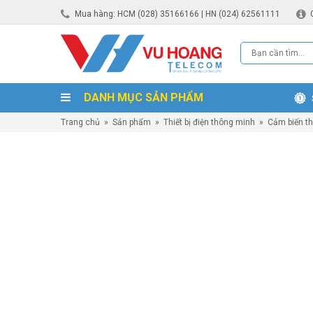
Mua hàng: HCM (028) 35166166 | HN (024) 62561111
DANH MỤC SẢN PHẨM
Trang chủ
»
Sản phẩm
»
Thiết bị điện thông minh
»
Cảm biến t