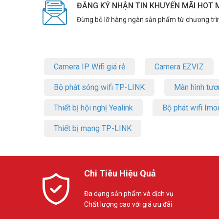
ĐĂNG KÝ NHẬN TIN KHUYẾN MÃI HOT 
Đừng bỏ lỡ hàng ngàn sản phẩm từ chương trì
Camera IP Wifi giá rẻ
Camera EZVIZ
Bộ phát sóng wifi TP-LINK
Màn hình tươ
Thiết bị hội nghị Yealink
Bộ phát wifi Imo
Thiết bị mạng TP-LINK
Chi Tiêu Hiệu Quả
Đa dạng sản phẩm và dịch vụ
Chất lượng cao với giá ưu đãi