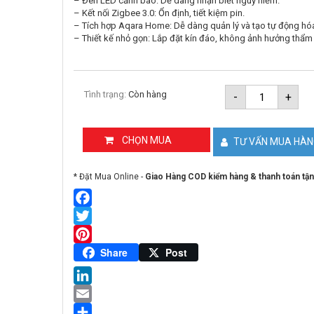
– Đèn LED cảnh báo: Dễ dàng nhận biết nguy hiểm.
– Kết nối Zigbee 3.0: Ổn định, tiết kiệm pin.
– Tích hợp Aqara Home: Dễ dàng quản lý và tạo tự động hó
– Thiết kế nhỏ gọn: Lắp đặt kín đáo, không ảnh hưởng thẩm
Cảm
Tình trạng:
Còn hàng
-
+
biến
rò
rỉ
khí
CHỌN MUA
TƯ VẤN MUA HÀ
gas
AQARA
JT-
* Đặt Mua Online -
Giao Hàng COD kiểm hàng & thanh toán tận
BZ-
03AQ/A
số
lượng
Facebook
Twitter
Pinterest
Share
Post
LinkedIn
Email