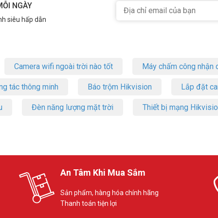
MỖI NGÀY
nh siêu hấp dẫn
Camera wifi ngoài trời nào tốt
Máy chấm công nhận d
ng tác thông minh
Báo trộm Hikvision
Lắp đặt c
u
Đèn năng lượng mặt trời
Thiết bị mạng Hikvisi
An Tâm Khi Mua Sắm
Sản phẩm, hàng hóa chính hãng
Thanh toán tiện lợi