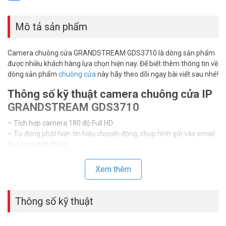
Share
Mô tả sản phẩm
Camera chuông cửa GRANDSTREAM GDS3710 là dòng sản phẩm
được nhiều khách hàng lựa chọn hiện nay. Để biết thêm thông tin về
dòng sản phẩm
chuông cửa
này hãy theo dõi ngay bài viết sau nhé!
Thông số kỹ thuật camera chuông cửa IP
GRANDSTREAM GDS3710
– Tích hợp camera 180 độ Full HD.
– Tự động phát hiện tín hiệu chuyển động, chụp hình gửi vào email
hoặc gọi điện thoại.
– Tích hợp sẵn MIC và LOA đàm thoại 2 chiều.
– Tích hợp sẵn đầu đọc RFID dùng chìa khóa từ không cần thẻ.
Xem thêm
– Kết nối hệ thống thoại IP, điện thoại Smartphone, Tổng đài IP để
đàm thoại với bất kỳ ai từ bất kỳ đâu.
– Kết nối các hệ thống báo động, hồng ngoại.
Thông số kỹ thuật
– Kết nối đầu ghi hình, ghi lại toàn bộ hình ảnh ra vào.
– Kết nối thẻ từ khóa từ kiểm soát vào ra.