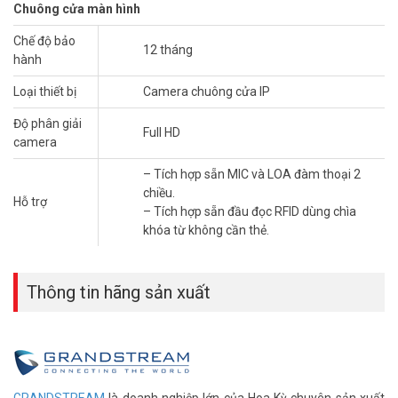
– Hỗ trợ PoE không cần nguồn.
Chuông cửa màn hình
– Xuất xứ: Trung Quốc.
Chế độ bảo
– Bảo hành: 12 tháng.
12 tháng
hành
Quý khách có nhu cầu tư vấn và
giá bán chuông cửa màn hình
Loại thiết bị
Camera chuông cửa IP
GRANDSTREAM
xin vui lòng liên hệ Hotline 1900.9259 để được hỗ
trợ ưu đãi tốt nhất.
Độ phân giải
Full HD
camera
– Tích hợp sẵn MIC và LOA đàm thoại 2
chiều.
Hỗ trợ
– Tích hợp sẵn đầu đọc RFID dùng chìa
khóa từ không cần thẻ.
Thông tin hãng sản xuất
GRANDSTREAM
là doanh nghiệp lớn của Hoa Kỳ chuyên sản xuất