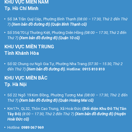
KHU
VỰC MIỀN NAM
Tp. Hồ Chí Minh
Số 3A Trần Quý Cáp, Phường Bình Thạnh
(08:00 – 17:30, Thứ 2 đến Thứ
7)
(
Xem bản đồ đường đi
) (Quận Bình Thạnh cũ)
Số 354/70 Lý Thường Kiệt, Phường Diên Hồng
(08:00 – 17:30, Thứ 2 đến
Thứ 7)
(
Xem bản đồ đường đi
) (Quận 10 cũ)
KHU VỰC MIỀN TRUNG
Tỉnh Khánh Hòa
Số 02 Chung cư Ngô Gia Tự, Phường Nha Trang
(07:30 – 15:30, Thứ 2
đến Thứ 7)
(
Xem bản đồ đường đi
).
Hotline:
0915 810 810
KHU VỰC MIỀN BẮC
Tp. Hà Nội
Số 22 Ngõ 19 Kim Đồng, Phường Tương Mai
(08:00 – 17:30, Thứ 2 đến
Thứ 7)
(
Xem bản đồ đường đi
) (Quận Hoàng Mai cũ)
Km17+, QL32, Thôn Cao Trung, Xã Hoài Đức
(Đối diện Khu Đô Thị Tân
Tây Đô)
(8:00 – 17:30, Thứ 2 đến Thứ 7)
(
Xem bản đồ đường đi
) (Huyện
Hoài Đức cũ)
Hotline:
0989 067 969