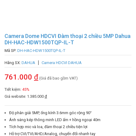
Camera Dome HDCVI Đàm thoại 2 chiều 5MP Dahua
DH-HAC-HDW1500TQP-IL-T
Mã SP:
DH-HAC-HDW1500TQP-IL-T
Hãng SX:
DAHUA
Camera HDCVI DAHUA
761.000
đ
(Giá đã bao gồm VAT)
Tiết kiệm:
45%
Giá website: 1.385.000
đ
Độ phân giải 5MP, ống kính 3.6mm góc rộng 90°
Ánh sáng kép thông minh LED ấm + hồng ngoại 40m
Tích hợp mic và loa, đàm thoại 2 chiều tiện lợi
Hỗ trợ CVI/TVI/AHD/Analog, chuyển đổi nhanh tay