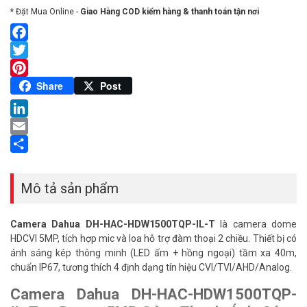
* Đặt Mua Online -
Giao Hàng COD kiểm hàng & thanh toán tận nơi
Facebook
Twitter
Pinterest
Share
Post
LinkedIn
Email
Share
Mô tả sản phẩm
Camera Dahua DH-HAC-HDW1500TQP-IL-T
là camera dome
HDCVI 5MP, tích hợp mic và loa hỗ trợ đàm thoại 2 chiều. Thiết bị có
ánh sáng kép thông minh (LED ấm + hồng ngoại) tầm xa 40m,
chuẩn IP67, tương thích 4 định dạng tín hiệu CVI/TVI/AHD/Analog.
Camera Dahua DH-HAC-HDW1500TQP-