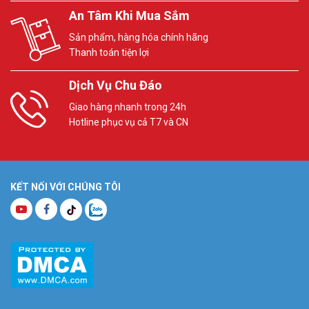
An Tâm Khi Mua Sắm
Sản phẩm, hàng hóa chính hãng
Thanh toán tiện lợi
Dịch Vụ Chu Đáo
Giao hàng nhanh trong 24h
Hotline phục vụ cả T7 và CN
KẾT NỐI VỚI CHÚNG TÔI