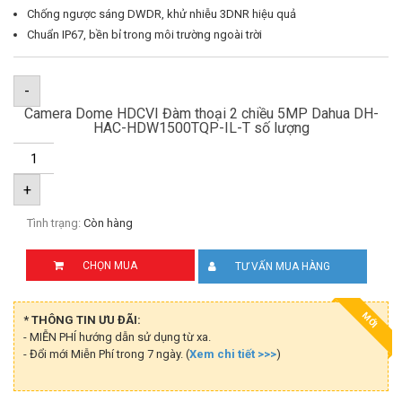
Chống ngược sáng DWDR, khử nhiễu 3DNR hiệu quả
Chuẩn IP67, bền bỉ trong môi trường ngoài trời
-
Camera Dome HDCVI Đàm thoại 2 chiều 5MP Dahua DH-
HAC-HDW1500TQP-IL-T số lượng
+
Tình trạng:
Còn hàng
CHỌN MUA
TƯ VẤN MUA HÀNG
MỚI
* THÔNG TIN ƯU ĐÃI:
- MIỄN PHÍ hướng dẫn sử dụng từ xa.
- Đổi mới Miễn Phí trong 7 ngày. (
Xem chi tiết >>>
)