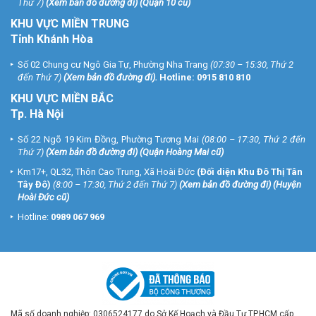
Thứ 7)
(
Xem bản đồ đường đi
) (Quận 10 cũ)
KHU VỰC MIỀN TRUNG
Tỉnh Khánh Hòa
Số 02 Chung cư Ngô Gia Tự, Phường Nha Trang
(07:30 – 15:30, Thứ 2
đến Thứ 7)
(
Xem bản đồ đường đi
).
Hotline:
0915 810 810
KHU VỰC MIỀN BẮC
Tp. Hà Nội
Số 22 Ngõ 19 Kim Đồng, Phường Tương Mai
(08:00 – 17:30, Thứ 2 đến
Thứ 7)
(
Xem bản đồ đường đi
) (Quận Hoàng Mai cũ)
Km17+, QL32, Thôn Cao Trung, Xã Hoài Đức
(Đối diện Khu Đô Thị Tân
Tây Đô)
(8:00 – 17:30, Thứ 2 đến Thứ 7)
(
Xem bản đồ đường đi
) (Huyện
Hoài Đức cũ)
Hotline:
0989 067 969
Mã số doanh nghiệp: 0306524177 do Sở Kế Hoạch và Đầu Tư TP.HCM cấp