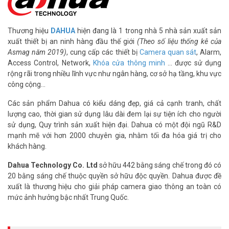
– Chất liệu vỏ nhựa + kim loại
– Nguồn cấp: 12VDC ± 30%
– Nhiệt độ hoạt động: –40 °C to +60 °C
Thương hiệu
DAHUA
hiện đang là 1 trong nhà 5 nhà sản xuất sản
* Sử dụng với các đầu ghi hỗ trợ chức năng SMD, đàm thoại 2 chiều
xuất thiết bị an ninh hàng đầu thế giới
(Theo số liệu thống kê của
để đạt hiệu quả sử dụng tối ưu.
Asmag năm 2019)
, cung cấp các thiết bị
Camera quan sát
, Alarm,
– Xuất xứ: Trung Quốc.
Access Control, Network,
Khóa cửa thông minh
… được sử dụng
– Bảo hành: 36 tháng.
rộng rãi trong nhiều lĩnh vực như ngân hàng, cơ sở hạ tầng, khu vực
(FAQ) – Hỏi đáp thường gặp
công cộng…
Camera Dahua DH-HAC-HDW1500TQP-IL-T
Các sản phẩm Dahua có kiểu dáng đẹp, giá cả cạnh tranh, chất
có tốt không?
lượng cao, thời gian sử dụng lâu dài đem lại sự tiện ích cho người
sử dụng, Quy trình sản xuất hiện đại. Dahua có một đội ngũ R&D
Camera này phù hợp cho nhu cầu giám sát ngoài trời tầm trung.
mạnh mẽ với hơn 2000 chuyên gia, nhằm tối đa hóa giá trị cho
Hình ảnh 5MP rõ nét, đàm thoại 2 chiều là điểm cộng thực dụng.
khách hàng.
Chất lượng tương xứng với tầm giá.
Dahua Technology Co. Ltd
sở hữu 442 bằng sáng chế trong đó có
Camera dome này khác camera thân ở điểm
20 bằng sáng chế thuộc quyền sở hữu độc quyền. Dahua được đề
nào?
xuất là thương hiệu cho giải pháp camera giao thông an toàn có
mức ảnh hưởng bậc nhất Trung Quốc.
Hình dạng dome gọn hơn, khó bị xoay lệch hướng hơn so với
camera thân. Cả hai dòng đều có cùng tính năng trên model này.
Dome thường phù hợp lắp trần hoặc mái hiên hơn.