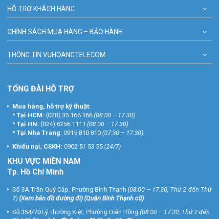
HỖ TRỢ KHÁCH HÀNG
CHÍNH SÁCH MUA HÀNG – BẢO HÀNH
THÔNG TIN VUHOANGTELECOM
TỔNG ĐÀI HỖ TRỢ
Mua hàng, hỗ trợ kỹ thuật:
*
Tại HCM:
(028) 35 166 166
(08:00 – 17:30)
*
Tại HN:
(024) 6256 1111
(08:00 – 17:30)
*
Tại Nha Trang:
0915 810 810
(07:30 – 17:30)
Khiếu nại, CSKH:
0902 51 53 55
(24/7)
KHU
VỰC MIỀN NAM
Tp. Hồ Chí Minh
Số 3A Trần Quý Cáp, Phường Bình Thạnh
(08:00 – 17:30, Thứ 2 đến Thứ
7)
(
Xem bản đồ đường đi
) (Quận Bình Thạnh cũ)
Số 354/70 Lý Thường Kiệt, Phường Diên Hồng
(08:00 – 17:30, Thứ 2 đến