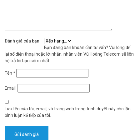
phòng và khu vực cần giao tiếp âm thanh từ xa. Liên hệ ngay để
được tư vấn lắp đặt đúng hệ thống của bạn tại Vũ Hoàng Telecom.
Tham khảo thêm thông tin tại
Facebook Vuhoangtelecom
nhé.
Đánh giá của bạn
Bạn đang băn khoăn cần tư vấn? Vui lòng để
lại số điện thoại hoặc lời nhắn, nhân viên Vũ Hoàng Telecom sẽ liên
hệ trả lời bạn sớm nhất.
Tên
*
Email
Lưu tên của tôi, email, và trang web trong trình duyệt này cho lần
bình luận kế tiếp của tôi.