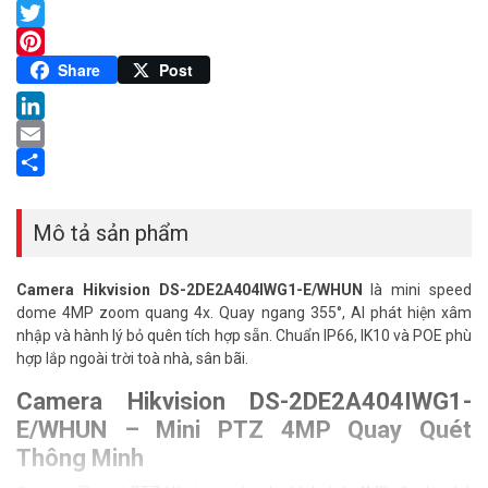
Facebook
Twitter
Pinterest
Share
Post
LinkedIn
Email
Share
Mô tả sản phẩm
Camera Hikvision DS-2DE2A404IWG1-E/WHUN
là mini speed
dome 4MP zoom quang 4x. Quay ngang 355°, AI phát hiện xâm
nhập và hành lý bỏ quên tích hợp sẵn. Chuẩn IP66, IK10 và POE phù
hợp lắp ngoài trời toà nhà, sân bãi.
Camera Hikvision DS-2DE2A404IWG1-
E/WHUN – Mini PTZ 4MP Quay Quét
Thông Minh