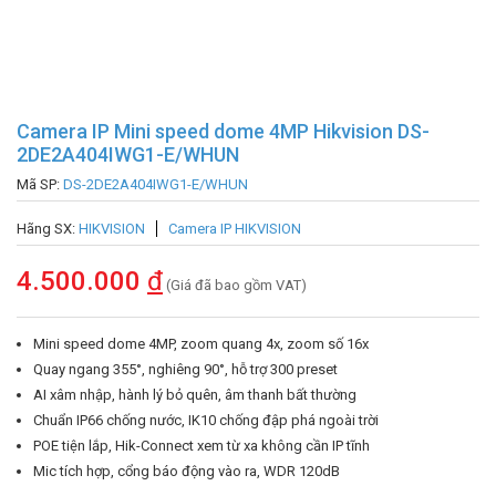
Camera IP Mini speed dome 4MP Hikvision DS-
2DE2A404IWG1-E/WHUN
Mã SP:
DS-2DE2A404IWG1-E/WHUN
Hãng SX:
HIKVISION
Camera IP HIKVISION
4.500.000
đ
(Giá đã bao gồm VAT)
Mini speed dome 4MP, zoom quang 4x, zoom số 16x
Quay ngang 355°, nghiêng 90°, hỗ trợ 300 preset
AI xâm nhập, hành lý bỏ quên, âm thanh bất thường
Chuẩn IP66 chống nước, IK10 chống đập phá ngoài trời
POE tiện lắp, Hik-Connect xem từ xa không cần IP tĩnh
Mic tích hợp, cổng báo động vào ra, WDR 120dB