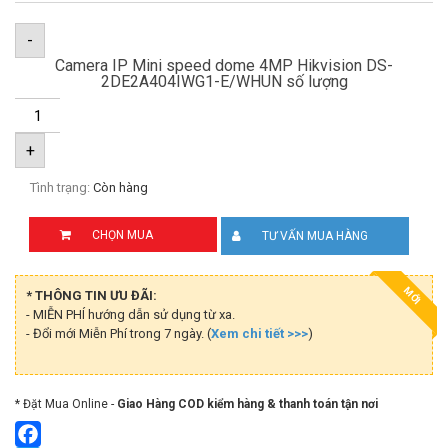
-
Camera IP Mini speed dome 4MP Hikvision DS-
2DE2A404IWG1-E/WHUN số lượng
+
Tình trạng:
Còn hàng
CHỌN MUA
TƯ VẤN MUA HÀNG
MỚI
* THÔNG TIN ƯU ĐÃI:
- MIỄN PHÍ hướng dẫn sử dụng từ xa.
- Đổi mới Miễn Phí trong 7 ngày. (
Xem chi tiết >>>
)
* Đặt Mua Online -
Giao Hàng COD kiểm hàng & thanh toán tận nơi