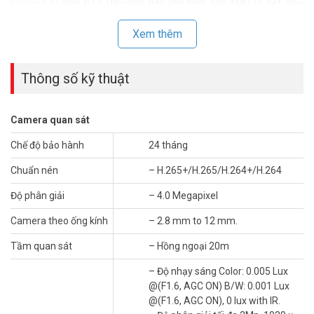
Camera IP
mini PTZ Hikvision này cho hình ảnh 4MP rõ nét, phủ
góc rộng. Zoom quang 4x giúp nhận diện biển số từ khoảng cách
xa rõ ràng. Góc quay ngang 355° và dọc 90° bao phủ gần toàn bộ
Xem thêm
không gian. Nhớ 300 preset, tự phục hồi đúng vị trí sau mất điện.
Gọi tư vấn miễn phí để xác định vị trí lắp phù hợp thực tế.
Thông số kỹ thuật
Camera quan sát
Chế độ bảo hành
24 tháng
Chuẩn nén
– H.265+/H.265/H.264+/H.264
Độ phân giải
– 4.0 Megapixel
Camera theo ống kính
– 2.8 mm to 12 mm.
Tầm quan sát
– Hồng ngoại 20m
– Độ nhạy sáng Color: 0.005 Lux
AI Đa Tình Huống – Cảnh Báo Chủ Động,
@(F1.6, AGC ON) B/W: 0.001 Lux
Không Ghi Hình Thụ Động
@(F1.6, AGC ON), 0 lux with IR.