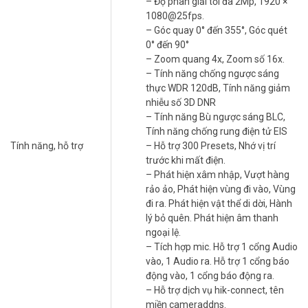
– Độ phân giải tối đa 2Mp, 1920 ×
Camera phát hiện xâm nhập, vượt hàng rào ảo và vùng đi vào, đi
1080@25fps.
ra. Phát hiện hành lý bỏ quên phù hợp sảnh toà nhà và khu công
– Góc quay 0° đến 355°, Góc quét
cộng. Mic tích hợp nhận diện âm thanh bất thường, bổ sung cảnh
0° đến 90°
báo ngoài hình ảnh. Cổng báo động ra kết nối trực tiếp còi hoặc đèn
– Zoom quang 4x, Zoom số 16x.
cảnh báo ngoài. Xem thêm
danh mục camera AI phát hiện xâm
– Tính năng chống ngược sáng
nhập tại Vũ Hoàng Telecom
để so sánh dòng phù hợp từng vị trí.
thực WDR 120dB, Tính năng giảm
nhiễu số 3D DNR
Hình Ảnh Ổn Định Trong Mọi Điều Kiện Ánh
– Tính năng Bù ngược sáng BLC,
Sáng
Tính năng chống rung điện tử EIS
Tính năng, hỗ trợ
– Hỗ trợ 300 Presets, Nhớ vị trí
WDR 120dB giữ hình ảnh không bị loá khi ánh sáng thay đổi mạnh.
trước khi mất điện.
3D DNR giảm nhiễu hiệu quả trong điều kiện thiếu sáng ban đêm.
– Phát hiện xâm nhập, Vượt hàng
Hồng ngoại 20m đảm bảo quan sát rõ khi không có ánh sáng môi
rảo ảo, Phát hiện vùng đi vào, Vùng
trường. EIS chống rung điện tử giữ hình ảnh ổn định khi camera
đi ra. Phát hiện vật thể di dời, Hành
xoay.
lý bỏ quên. Phát hiện âm thanh
Chuẩn IP66, IK10 Và POE – Bền Ngoài Trời,
ngoại lệ.
Thi Công Gọn
– Tích hợp mic. Hỗ trợ 1 cổng Audio
vào, 1 Audio ra. Hỗ trợ 1 cổng báo
IP66 chống bụi hoàn toàn và chịu tia nước mạnh từ mọi hướng.
động vào, 1 cổng báo động ra.
IK10 chịu va đập mạnh, phù hợp nơi dễ bị tác động vật lý. POE đi
– Hỗ trợ dịch vụ hik-connect, tên
một dây mạng duy nhất cho cả tín hiệu lẫn nguồn điện. Hik-
miền cameraddns.