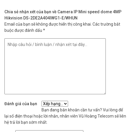
– Bảo hành: 24 tháng
Chia sẻ nhận xét của bạn về Camera IP Mini speed dome 4MP
Câu hỏi thường gặp về sản phẩm (FAQ)
Hikvision DS-2DE2A404IWG1-E/WHUN
Email của bạn sẽ không được hiển thị công khai.
Các trường bắt
Camera DS-2DE2A404IWG1-E/WHUN phù hợp lắp ở đâu?
buộc được đánh dấu
*
Phù hợp sân, cổng ra vào, hành lang và sảnh toà nhà. Một camera
phủ góc rộng thay được nhiều camera cố định. Nên tư vấn vị trí cụ
thể trước khi lắp đặt.
Preset là gì và dùng thế nào?
Preset là vị trí góc nhìn lưu sẵn để camera tự quay về. Hỗ trợ 300
preset đủ cho hệ thống lớn nhiều điểm. Sau mất điện, camera tự
khôi phục preset cuối không cần cài lại.
POE lắp đặt có phức tạp không?
Đánh giá của bạn
POE truyền điện và tín hiệu qua một dây mạng CAT5e. Chỉ cần
Bạn đang băn khoăn cần tư vấn? Vui lòng để
switch POE, không cần đi thêm dây điện. Đội kỹ thuật Vũ Hoàng
lại số điện thoại hoặc lời nhắn, nhân viên Vũ Hoàng Telecom sẽ liên
Telecom hỗ trợ thi công hoàn chỉnh tại nơi lắp.
hệ trả lời bạn sớm nhất.
Camera quay quét Hikvision có chịu mưa lớn không?