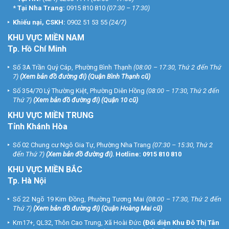
*
Tại Nha Trang:
0915 810 810
(07:30 – 17:30)
Khiếu nại, CSKH:
0902 51 53 55
(24/7)
KHU
VỰC MIỀN NAM
Tp. Hồ Chí Minh
Số 3A Trần Quý Cáp, Phường Bình Thạnh
(08:00 – 17:30, Thứ 2 đến Thứ
7)
(
Xem bản đồ đường đi
) (Quận Bình Thạnh cũ)
Số 354/70 Lý Thường Kiệt, Phường Diên Hồng
(08:00 – 17:30, Thứ 2 đến
Thứ 7)
(
Xem bản đồ đường đi
) (Quận 10 cũ)
KHU VỰC MIỀN TRUNG
Tỉnh Khánh Hòa
Số 02 Chung cư Ngô Gia Tự, Phường Nha Trang
(07:30 – 15:30, Thứ 2
đến Thứ 7)
(
Xem bản đồ đường đi
).
Hotline:
0915 810 810
KHU VỰC MIỀN BẮC
Tp. Hà Nội
Số 22 Ngõ 19 Kim Đồng, Phường Tương Mai
(08:00 – 17:30, Thứ 2 đến
Thứ 7)
(
Xem bản đồ đường đi
) (Quận Hoàng Mai cũ)
Km17+, QL32, Thôn Cao Trung, Xã Hoài Đức
(Đối diện Khu Đô Thị Tân