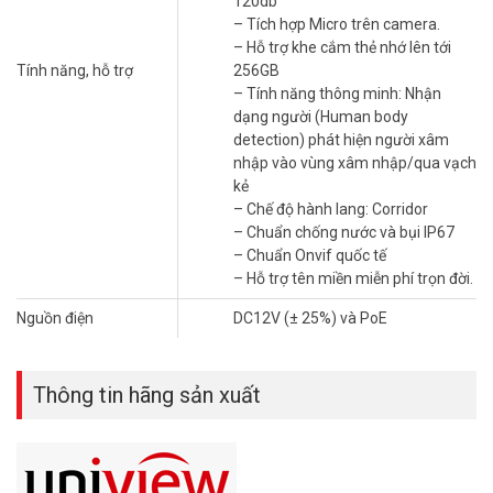
120db
Đặt mua hàng Online UNV IPC3634LB-ADZK-G ngay hôm nay để
– Tích hợp Micro trên camera.
được hỗ trợ giá tốt nhất. Tham khảo thêm thông tin tại
Facebook
– Hỗ trợ khe cắm thẻ nhớ lên tới
Vuhoangtelecom
nhé.
Tính năng, hỗ trợ
256GB
– Tính năng thông minh: Nhận
dạng người (Human body
detection) phát hiện người xâm
nhập vào vùng xâm nhập/qua vạch
kẻ
– Chế độ hành lang: Corridor
– Chuẩn chống nước và bụi IP67
– Chuẩn Onvif quốc tế
– Hỗ trợ tên miền miễn phí trọn đời.
Nguồn điện
DC12V (± 25%) và PoE
Thông tin hãng sản xuất