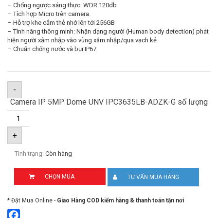
– Chống ngược sáng thực: WDR 120db
– Tích hợp Micro trên camera.
– Hỗ trợ khe cắm thẻ nhớ lên tới 256GB
– Tính năng thông minh: Nhận dạng người (Human body detection) phát
hiện người xâm nhập vào vùng xâm nhập/qua vạch kẻ
– Chuẩn chống nước và bụi IP67
-
Camera IP 5MP Dome UNV IPC3635LB-ADZK-G số lượng
+
Tình trạng:
Còn hàng
CHỌN MUA
TƯ VẤN MUA HÀNG
* Đặt Mua Online -
Giao Hàng COD kiểm hàng & thanh toán tận nơi