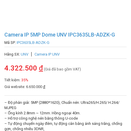
Camera IP 5MP Dome UNV IPC3635LB-ADZK-G
Mã SP:
IPC3635LB-ADZK-G
Hãng SX:
UNV
Camera IP UNV
4.322.500
đ
(Giá đã bao gồm VAT)
Tiết kiệm:
35%
Giá website: 6.650.000
đ
– Độ phân giải: 5MP (2880*1620), Chuẩn nén: Ultra265/H.265/ H.264/
MJPEG
– Ống kính 2.8mm ~ 12mm. Hồng ngoại 40m.
– Hỗ trợ công nghệ nén băng thông U-code
– Tự động chuyển ngày đêm, tự động cân bằng ánh sáng trắng, chống
gợn, chống nhiễu 3DNR,