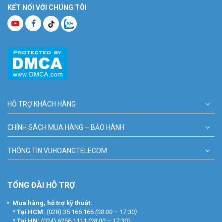
KẾT NỐI VỚI CHÚNG TÔI
HỖ TRỢ KHÁCH HÀNG
CHÍNH SÁCH MUA HÀNG – BẢO HÀNH
THÔNG TIN VUHOANGTELECOM
TỔNG ĐÀI HỖ TRỢ
Mua hàng, hỗ trợ kỹ thuật:
*
Tại HCM:
(028) 35 166 166
(08:00 – 17:30)
*
Tại HN:
(024) 6256 1111
(08:00 – 17:30)