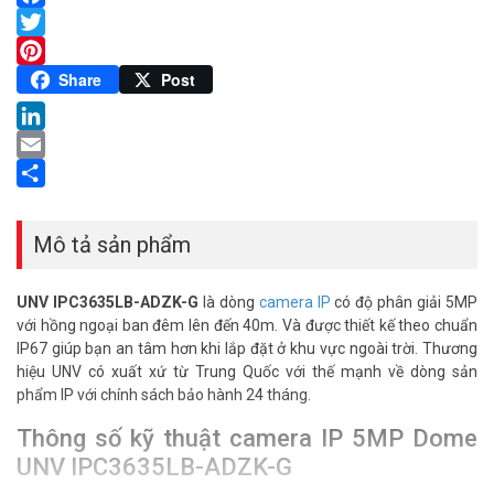
Facebook
Twitter
Pinterest
Share
Post
LinkedIn
Email
Share
Mô tả sản phẩm
UNV IPC3635LB-ADZK-G
là dòng
camera IP
có độ phân giải 5MP
với hồng ngoại ban đêm lên đến 40m. Và được thiết kế theo chuẩn
IP67 giúp bạn an tâm hơn khi lắp đặt ở khu vực ngoài trời. Thương
hiệu UNV có xuất xứ từ Trung Quốc với thế mạnh về dòng sản
phẩm IP với chính sách bảo hành 24 tháng.
Thông số kỹ thuật camera IP 5MP Dome
UNV IPC3635LB-ADZK-G