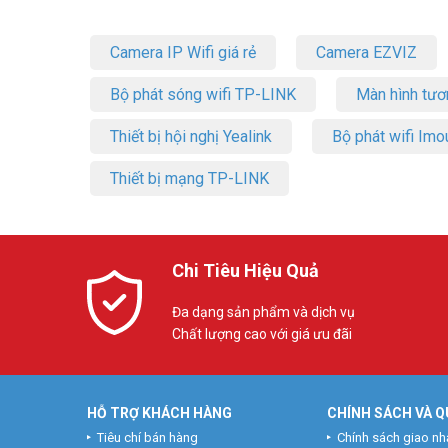
Camera IP Wifi giá rẻ
Camera EZVIZ
Bộ phát sóng wifi TP-LINK
Màn hình tươ
Thiết bị hội nghị Yealink
Bộ phát wifi Imo
Thiết bị mạng TP-LINK
Chi Tiêu Hiệu Quả
Đa dạng sản phẩm và dịch vụ
Chất lượng cao với giá ưu đãi
HỖ TRỢ KHÁCH HÀNG
CHÍNH SÁCH VÀ Q
Tiêu chí bán hàng
Chính sách giao nh