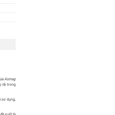
 của Asmag
 rãi trong
i sử dụng,
 nhận diện
đề xuất là