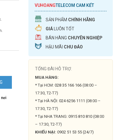
VUHOANG
TELECOM CAM KẾT
.
SẢN PHẨM
CHÍNH HÃNG
GIÁ
LUÔN TỐT
n.
BÁN HÀNG
CHUYÊN NGHIỆP
HẬU MÃI
CHU ĐÁO
TỔNG ĐÀI HỖ TRỢ:
MUA HÀNG:
NG
* Tại HCM:
028 35 166 166
(08:00 –
17:30, T2-T7)
-
 nơi
* Tại HÀ NỘI:
024 6256 1111
(08:00 –
17:30, T2-T7)
* Tại NHA TRANG:
0915 810 810
(08:00
– 17:30, T2-T7)
KHIẾU NẠI:
0902 51 53 55 (24/7)