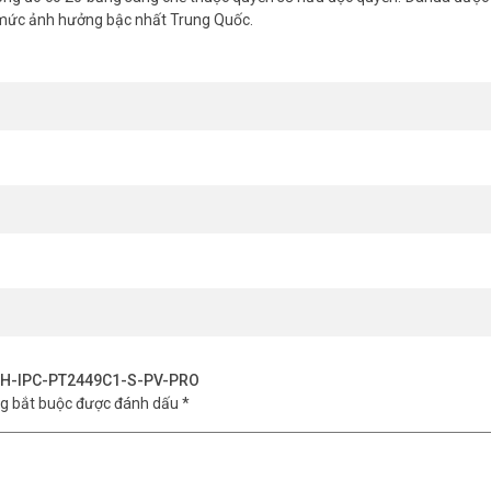
 mức ảnh hưởng bậc nhất Trung Quốc.
trời có chịu được mưa nắng?
 ngoài trời trong mọi điều kiện thời tiết.
iện người/xe, loại bỏ cảnh báo từ chó mèo, lá cây.
PRO xem và nói chuyện từ xa được không?
thoại và sử dụng tính năng đàm thoại 2 chiều để giao tiếp.
 ninh toàn diện. Nó kết hợp công nghệ hình ảnh tiên tiến và trí tuệ
ệ ngay với chúng tôi! Để được tư vấn và trải nghiệm sản phẩm. Tham
A DH-IPC-PT2449C1-S-PV-PRO
ng bắt buộc được đánh dấu
*