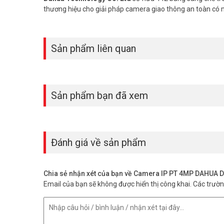
thương hiệu cho giải pháp camera giao thông an toàn có
DH-IPC-PT2449C1-S-PV-PRO lắp ngoài 
Được. Camera đạt chuẩn chống nước IP66, hoạt động ổn định
Sản phẩm liên quan
Có hay báo động giả không?
Rất ít. Công nghệ AI SMD 3.0 thông minh chỉ báo khi phát h
Camera DAHUA DH-IPC-PT2449C1-S-PV-
Sản phẩm bạn đã xem
Được. Kết nối Wi-Fi, xem trực tiếp qua app DMSS trên điện 
Camera DAHUA DH-IPC-PT2449C1-S-PV-PRO là giải pháp an
Sản phẩm mang lại sự an tâm tuyệt đối cho bạn. Liên h
thông tin tại
Facebook Vuhoangtelecom
nhé.
Đánh giá về sản phẩm
Chia sẻ nhận xét của bạn về Camera IP PT 4MP DAHU
Email của bạn sẽ không được hiển thị công khai.
Các trườ