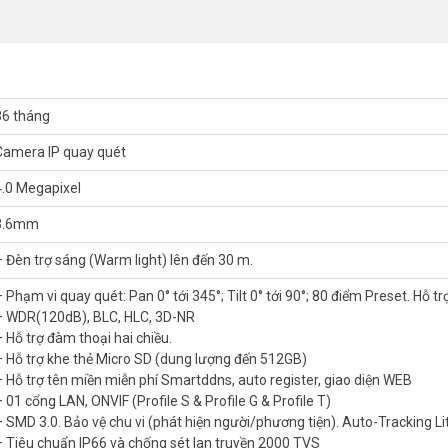
ân tích và phản ứng thông minh.
Đảm bảo không bỏ lỡ hành động đáng ngờ.
hoàn toàn cảnh báo giả từ môi trường.
c cấm. Bạn nhận thông báo tức thì trên điện thoại.
36 tháng
Camera IP quay quét
. Cho hình ảnh sắc nét, chi tiết.
4.0 Megapixel
 hoàn hảo. Hình ảnh rõ ràng ngay cả khi ngược sáng.
3.6mm
oạt động ổn định ngoài trời.
– Đèn trợ sáng (Warm light) lên đến 30 m.
4MP WizColor DAHUA DH-IPC-PT2449C1-S-PV-
 Phạm vi quay quét: Pan 0° tới 345°; Tilt 0° tới 90°; 80 điểm Preset. Hỗ tr
4M;H.264H.
– WDR(120dB), BLC, HLC, 3D-NR
.
– Hỗ trợ đàm thoại hai chiều.
– Hỗ trợ khe thẻ Micro SD (dung lượng đến 512GB)
– Hỗ trợ tên miền miễn phí Smartddns, auto register, giao diện WEB
– 01 cổng LAN, ONVIF (Profile S & Profile G & Profile T)
ểm Preset. Hỗ trợ 8 Tour
– SMD 3.0. Bảo vệ chu vi (phát hiện người/phương tiện). Auto-Tracking Li
– Tiêu chuẩn IP66 và chống sét lan truyền 2000 TVS