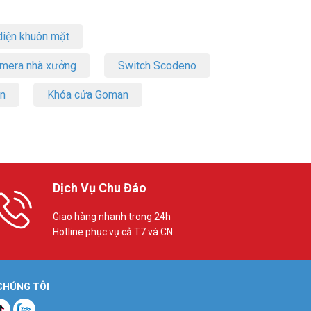
iện khuôn mặt
amera nhà xưởng
Switch Scodeno
on
Khóa cửa Goman
Dịch Vụ Chu Đáo
Giao hàng nhanh trong 24h
Hotline phục vụ cả T7 và CN
 CHÚNG TÔI