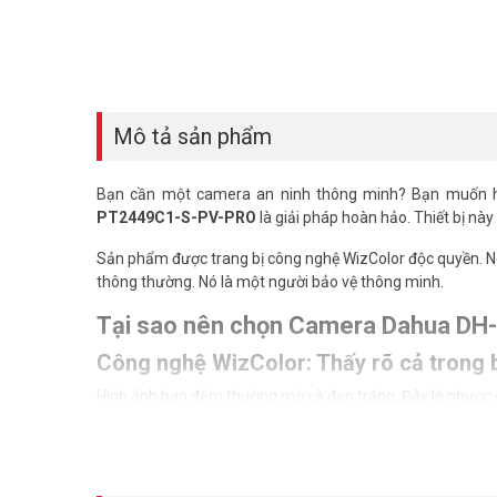
Mô tả sản phẩm
Bạn cần một camera an ninh thông minh? Bạn muốn 
PT2449C1-S-PV-PRO
là giải pháp hoàn hảo. Thiết bị nà
Sản phẩm được trang bị công nghệ WizColor độc quyền. Nó c
thông thường. Nó là một người bảo vệ thông minh.
Tại sao nên chọn Camera Dahua D
Công nghệ WizColor: Thấy rõ cả trong 
Hình ảnh ban đêm thường mờ và đen trắng. Đây là nhược
Nhờ công nghệ WizColor và đèn warm light. Camera cho hì
phục và phương tiện.