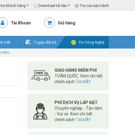
trợ khách hàng
Download tài liệu
Tra cứu bảo hành
Tài Khoản
Giỏ hàng
nh 24h
7 ngày đổi trả
Tin Công Nghệ
PV-PRO
GIAO HÀNG MIỄN PHÍ
TOÀN QUỐC. Xem chi tiết
chính sách
TẠI ĐÂY
PHÍ DỊCH VỤ LẮP ĐẶT
Chuyên nghiệp - Tận tâm
- Vui vẻ. Xem chi tiết
chính sách
TẠI ĐÂY