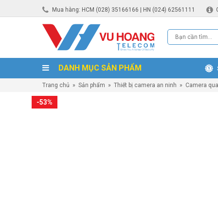
Mua hàng: HCM (028) 35166166 | HN (024) 62561111
DANH MỤC SẢN PHẨM
Trang chủ
»
Sản phẩm
»
Thiết bị camera an ninh
»
Camera qua
-53%