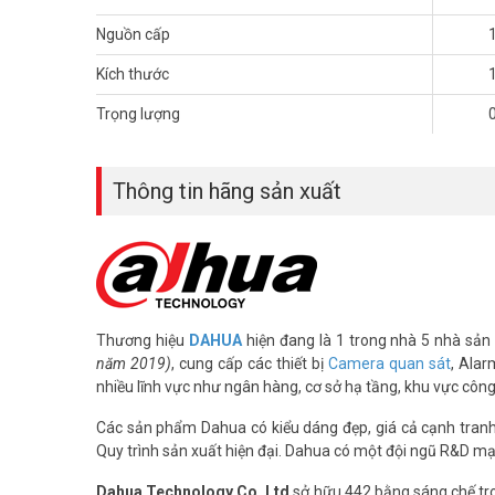
– Hỗ trợ khe thẻ Micro SD (dung lượng đến 512GB)
Nguồn cấp
– Hỗ trợ tên miền miễn phí Smartddns, auto register, giao
– 01 cổng LAN, ONVIF (Profile S & Profile G & Profile T)
Kích thước
– SMD 3.0. Bảo vệ chu vi (phát hiện người/phương tiện). A
– Tiêu chuẩn IP66 và chống sét lan truyền 2000 TVS
Trọng lượng
– Nguồn cấp: 12 VDC, 1A ± 10% PoE (802.3af) (Không kè
– Công suất tối đa 9.5W
– Kích thước: 153.5 mm × Φ129.3 mm
Thông tin hãng sản xuất
– Trọng lượng: 0.8kg
– Chất liệu: Nhựa
– Xuất xứ: Trung Quốc
– Bảo hành: 36 tháng
Các câu hỏi thường gặp về DAHUA 
Thương hiệu
DAHUA
hiện đang là 1 trong nhà 5 nhà sản 
Camera có tự động xoay theo người kh
năm 2019)
, cung cấp các thiết bị
Camera quan sát
, Alar
nhiều lĩnh vực như ngân hàng, cơ sở hạ tầng, khu vực côn
Có. Camera tích hợp AI Auto-Tracking, tự động phát hiện và
Công nghệ WizColor ban đêm có gì khá
Các sản phẩm Dahua có kiểu dáng đẹp, giá cả cạnh tranh, 
Quy trình sản xuất hiện đại. Dahua có một đội ngũ R&D mạ
Khác hoàn toàn camera hồng ngoại thông thường. WizCol
chi tiết trang phục, phương tiện.
Dahua Technology Co. Ltd
sở hữu 442 bằng sáng chế tro