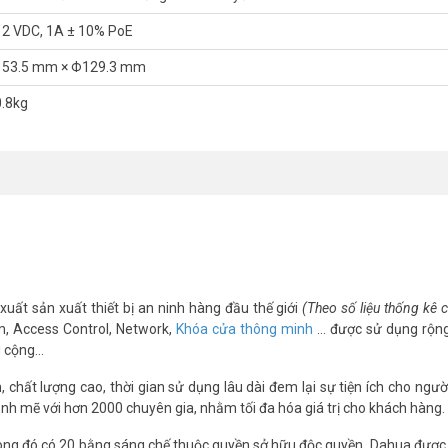
12 VDC, 1A ± 10% PoE
 diện WEB
153.5 mm × Φ129.3 mm
uto-Tracking Lite.
0.8kg
m theo nguồn 12VDC).
DH-IPC-PT2449C1-S-PV-PRO – (FAQ)
xuất sản xuất thiết bị an ninh hàng đầu thế giới
(Theo số liệu thống kê
ông?
m, Access Control, Network,
Khóa cửa thông minh
… được sử dụng rộng
g cộng…
 xoay theo người/xe để ghi hình liên tục.
c biệt?
chất lượng cao, thời gian sử dụng lâu dài đem lại sự tiện ích cho ngườ
nh mẽ với hơn 2000 chuyên gia, nhằm tối đa hóa giá trị cho khách hàng.
or sử dụng đèn trợ sáng warm light giữ nguyên màu sắc ban đêm, giúp
ng đó có 20 bằng sáng chế thuộc quyền sở hữu độc quyền. Dahua được 