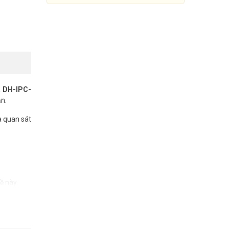
 DH-IPC-
ạn.
a quan sát
Camera IP PT 4MP DAHUA DH-
IPC-PT2449C1-S-PV-PRO
ề này.
1.750.000đ
3.685.000đ
 sắc trang
Mua Ngay