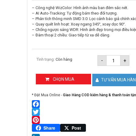
– Công nghệ WizColor: Hình ảnh màu ban đêm sắc nét.
– AI Auto-Tracking: Tự động bám theo đối tượng.
– Phân tích thông minh SMD 3.0: Lọc cảnh báo giả chính xác
– Quay quét linh hoạt: Xoay ngang 345°, xoay dọc 90°.
– Chống ngược sáng WDR: Hình ảnh đẹp trong mọi điều kiệ
– Đàm thoại 2 chiều: Giao tiếp từ xa dễ dàng.
Camera
Tình trạng:
Còn hàng
-
+
IP
PT
4MP
DAHUA
CHỌN MUA
TƯ VẤN MUA HÀ
DH-
IPC-
PT2449C1
* Đặt Mua Online -
Giao Hàng COD kiểm hàng & thanh toán tận
S-
PV-
PRO
số
Facebook
lượng
Twitter
Pinterest
Share
Post