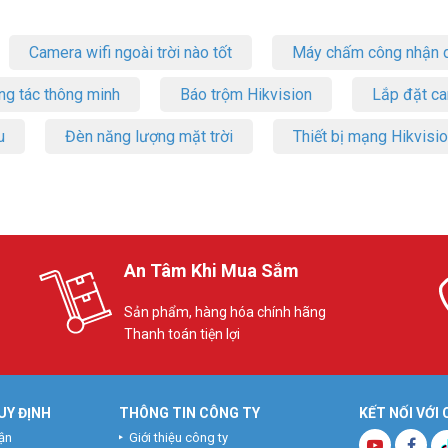
Camera wifi ngoài trời nào tốt
Máy chấm công nhận d
ng tác thông minh
Báo trộm Hikvision
Lắp đặt c
u
Đèn năng lượng mặt trời
Thiết bị mạng Hikvisi
An Tâm Khi Mua Sắm
Sản phẩm, hàng hóa chính hãng
Thanh toán tiện lợi
UY ĐỊNH
THÔNG TIN CÔNG TY
KẾT NỐI VỚI
ận
Giới thiệu công ty