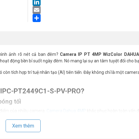
LinkedIn
Email
Share
hình ảnh rõ nét cả ban đêm?
Camera IP PT 4MP WizColor DAHUA
y hoạt động bền bỉ suốt ngày đêm. Nó mang lại sự an tâm tuyệt đối cho b
òn tích hợp trí tuệ nhân tạo (AI) tiên tiến. Đây không chỉ là một camer
H-IPC-PT2449C1-S-PV-PRO?
bóng tối
 điểm của nhiều camera.
Camera Dahua 4MP
khắc phục hoàn toàn vấn đ
nh ảnh full color ngay trong bóng tối. Bạn sẽ nhận diện chính xác màu
Xem thêm