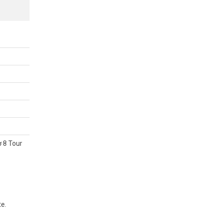
PRO
ợ 8 Tour
te.