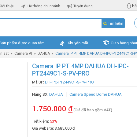
Hỗ 
Giới thiệu
Hệ thống chi nhánh
Tuyển dụng
Tìm kiếm
Sản phẩm được quan tâm
Khuyến mãi
Giao hàng nha
n sát
»
Camera AI
»
DAHUA
»
Camera IP PT 4MP DAHUA DH-IPC-PT2449C1-S-
Camera IP PT 4MP DAHUA DH-IPC-
PT2449C1-S-PV-PRO
Mã SP:
DH-IPC-PT2449C1-S-PV-PRO
Hãng SX:
DAHUA
Camera Speed Dome DAHUA
1.750.000
đ
(Giá đã bao gồm VAT)
Tiết kiệm:
53%
Giá website: 3.685.000
đ