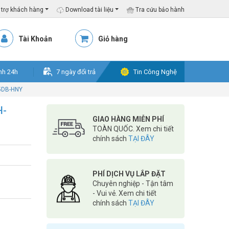
trợ khách hàng
Download tài liệu
Tra cứu bảo hành
Tài Khoản
Giỏ hàng
nh 24h
7 ngày đổi trả
Tin Công Nghệ
5DB-HNY
H-
GIAO HÀNG MIỄN PHÍ
TOÀN QUỐC. Xem chi tiết
chính sách
TẠI ĐÂY
PHÍ DỊCH VỤ LẮP ĐẶT
Chuyên nghiệp - Tận tâm
- Vui vẻ. Xem chi tiết
chính sách
TẠI ĐÂY