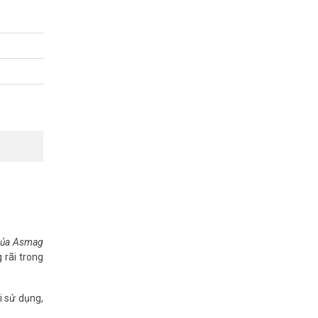
 của Asmag
 rãi trong
i sử dụng,