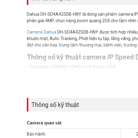
Dahua DH-SD4A425DB-HNY là dòng sản phẩm camera IP spe
phân giải 4MP, chức năng zoom quang 25X cho tầm nhìn
Camera Dahua
DH-SD4A425DB-HNY được tích hợp nhiều ch
khuôn mặt, Auto Tracking, Phát hiện tụ tập, lãng vãng, phá
đặt cho sân bay, trung tâm thương mại, bệnh viện, trường h
Thông số kỹ thuật camera IP Spe
– Cảm biến STARVIS™ CMOS kích thước 1/2.8″
– Độ phân giải 4 Megapixel 25/30fps@4MP
– Chuẩn nén hình ảnh H.265+
– Công nghệ Startlight với độ nhạy sáng cực thấp 0.005Lu
– Ống kính zoom quang học 25X (5 mm–125 mm), zoom 
– Tầm xa hồng ngoại 100m
Thông số kỹ thuật
– Chống ngược sáng thực WDR (120dB), chế độ ngày đêm(
(BLC,HLC), Chống nhiễu (3D-DNR), tự động lấy nét (PFA)
– Quay quét ngang (PAN) 0°~360° tốc độ 240°/s, quay dọc l
Camera quan sát
– Hỗ trợ cài đặt trước 300 điểm với giao thức (DH-SD), 5
quay, (Auto Pan), hỗ trợ chạy lại các cài đặt trước khi có th
Bảo hành
– Hỗ trợ các tính năng thông minh AI như: SMD 3.0 – Phân