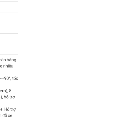
 cân bằng
g nhiễu
~+90°, tốc
ern), 8
), hỗ trợ
e, Hỗ trợ
n đỗ xe