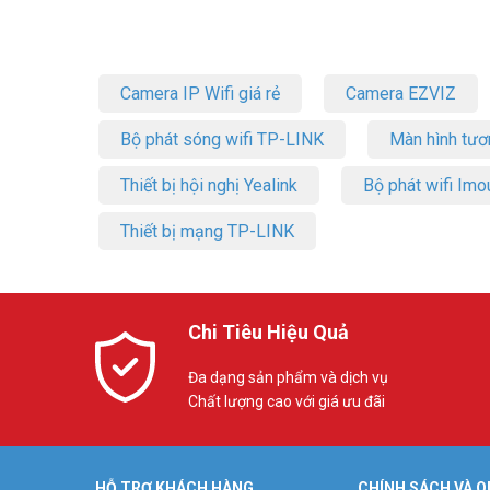
Camera IP Wifi giá rẻ
Camera EZVIZ
Bộ phát sóng wifi TP-LINK
Màn hình tươ
Thiết bị hội nghị Yealink
Bộ phát wifi Imo
Thiết bị mạng TP-LINK
Chi Tiêu Hiệu Quả
Đa dạng sản phẩm và dịch vụ
Chất lượng cao với giá ưu đãi
HỖ TRỢ KHÁCH HÀNG
CHÍNH SÁCH VÀ Q