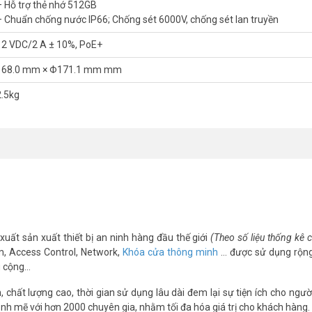
– Hỗ trợ thẻ nhớ 512GB
– Chuẩn chống nước IP66; Chống sét 6000V, chống sét lan truyền
12 VDC/2 A ± 10%, PoE+
168.0 mm × Φ171.1 mm mm
2.5kg
xuất sản xuất thiết bị an ninh hàng đầu thế giới
(Theo số liệu thống kê
m, Access Control, Network,
Khóa cửa thông minh
… được sử dụng rộng
g cộng…
chất lượng cao, thời gian sử dụng lâu dài đem lại sự tiện ích cho ngườ
nh mẽ với hơn 2000 chuyên gia, nhằm tối đa hóa giá trị cho khách hàng.