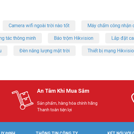
Camera wifi ngoài trời nào tốt
Máy chấm công nhận d
ng tác thông minh
Báo trộm Hikvision
Lắp đặt c
u
Đèn năng lượng mặt trời
Thiết bị mạng Hikvisi
An Tâm Khi Mua Sắm
Sản phẩm, hàng hóa chính hãng
Thanh toán tiện lợi
UY ĐỊNH
THÔNG TIN CÔNG TY
KẾT NỐI VỚI