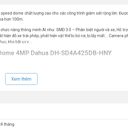
ed dome chất lượng cao cho các công trình giám sát rộng lớn. Được 
 xa hơn 100m.
ức năng thông minh AI như: SMD 3.0 – Phân biệt người và xe, Hỗ trợ
t hiện đỗ xe trái phép, phát hiện vật thể bị bỏ rơi, bị lấy mất…. Camera p
ọc, kho bãi v,v.v….
ed Dome 4MP Dahua DH-SD4A425DB-HNY
Xem thêm
x/F1.6 (ảnh màu), và 0Lux/F1.6 (ảnh hồng ngoại).
số 16x.
ICR), tự động cân bằng trắng (AWB), tự động bù sáng (AGC), chống n
ên xuống -5°~+90°, tốc độ 160°/s, hỗ trợ lật hình 180°
 khuôn mẫu (Pattern), 8 hành trình (Tour), 5 tự động quét (Auto Scan) 
ao tác điều khiển (Idle Motion).
24 tháng
 biệt người và xe, Hỗ trợ phát hiện khuôn mặt, Auto Tracking, Phát hi