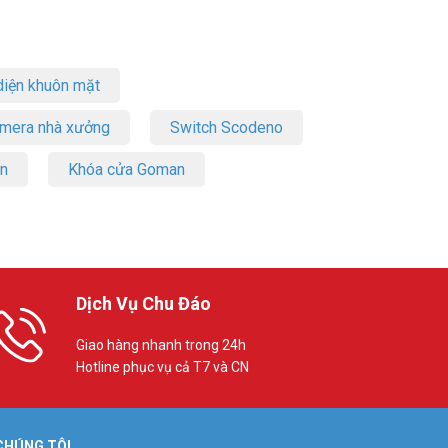
iện khuôn mặt
amera nhà xưởng
Switch Scodeno
on
Khóa cửa Goman
Dịch Vụ Chu Đáo
Giao hàng nhanh trong 24h
Hotline phục vụ cả T7 và CN
 CHÚNG TÔI