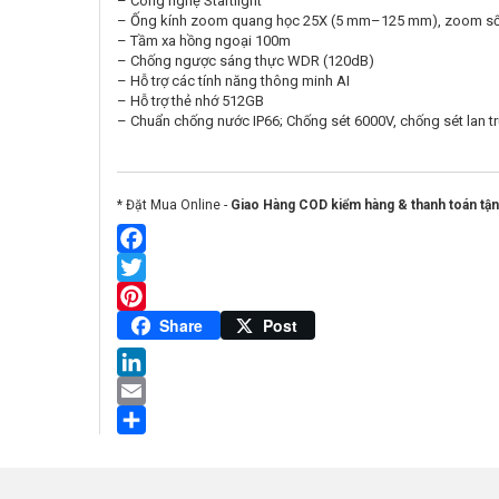
– Công nghệ Startlight
– Ống kính zoom quang học 25X (5 mm–125 mm), zoom số
– Tầm xa hồng ngoại 100m
– Chống ngược sáng thực WDR (120dB)
– Hỗ trợ các tính năng thông minh AI
– Hỗ trợ thẻ nhớ 512GB
– Chuẩn chống nước IP66; Chống sét 6000V, chống sét lan t
* Đặt Mua Online -
Giao Hàng COD kiểm hàng & thanh toán tận
Facebook
Twitter
Pinterest
Share
Post
LinkedIn
Email
Share