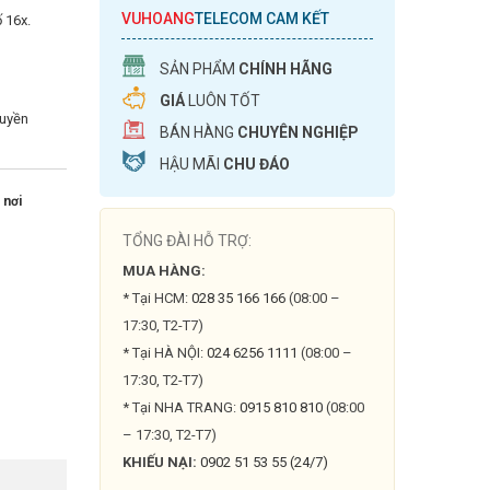
VUHOANG
TELECOM CAM KẾT
 16x.
SẢN PHẨM
CHÍNH HÃNG
GIÁ
LUÔN TỐT
ruyền
BÁN HÀNG
CHUYÊN NGHIỆP
HẬU MÃI
CHU ĐÁO
 nơi
TỔNG ĐÀI HỖ TRỢ:
MUA HÀNG:
* Tại HCM:
028 35 166 166
(08:00 –
17:30, T2-T7)
* Tại HÀ NỘI:
024 6256 1111
(08:00 –
17:30, T2-T7)
* Tại NHA TRANG:
0915 810 810
(08:00
– 17:30, T2-T7)
KHIẾU NẠI:
0902 51 53 55 (24/7)