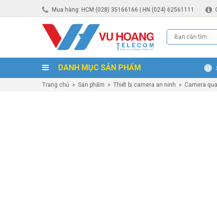
Mua hàng: HCM (028) 35166166 | HN (024) 62561111
DANH MỤC SẢN PHẨM
Trang chủ
»
Sản phẩm
»
Thiết bị camera an ninh
»
Camera qua