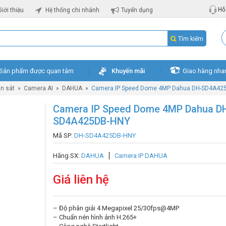
Hỗ 
Giới thiệu
Hệ thống chi nhánh
Tuyển dụng
Tìm kiếm
Sản phẩm được quan tâm
Khuyến mãi
Giao hàng nha
n sát
»
Camera AI
»
DAHUA
»
Camera IP Speed Dome 4MP Dahua DH-SD4A42
Camera IP Speed Dome 4MP Dahua D
SD4A425DB-HNY
Mã SP:
DH-SD4A425DB-HNY
Hãng SX:
DAHUA
Camera IP DAHUA
Giá liên hệ
– Độ phân giải 4 Megapixel 25/30fps@4MP
– Chuẩn nén hình ảnh H.265+