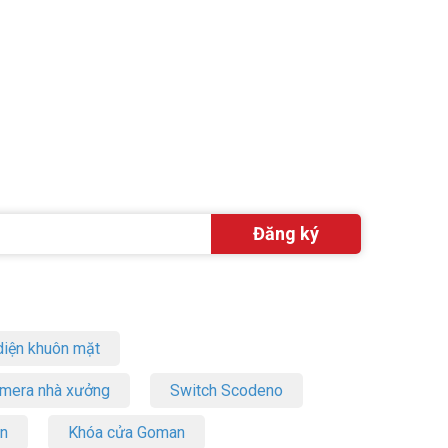
hành trình
iện khuôn mặt
amera nhà xưởng
Switch Scodeno
on
Khóa cửa Goman