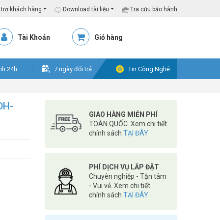
trợ khách hàng
Download tài liệu
Tra cứu bảo hành
Tài Khoản
Giỏ hàng
nh 24h
7 ngày đổi trả
Tin Công Nghệ
DH-
GIAO HÀNG MIỄN PHÍ
TOÀN QUỐC. Xem chi tiết
chính sách
TẠI ĐÂY
PHÍ DỊCH VỤ LẮP ĐẶT
Chuyên nghiệp - Tận tâm
- Vui vẻ. Xem chi tiết
chính sách
TẠI ĐÂY