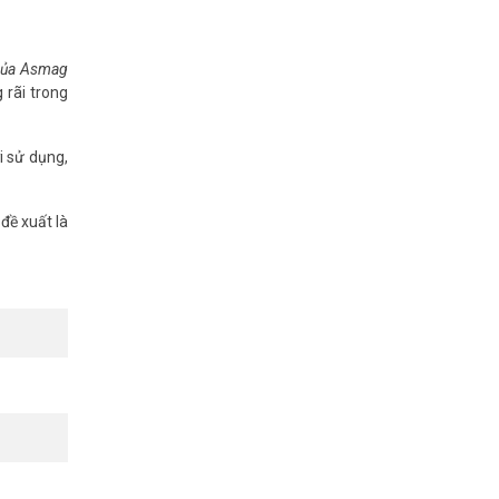
 của Asmag
 rãi trong
i sử dụng,
đề xuất là
áng dịu để
cách chiếu