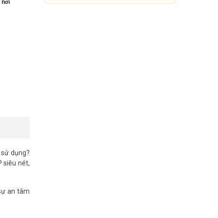
 nơi
 sử dụng?
Camera Wifi 5MP WizColor PT
 siêu nét,
Dahua DH-P5F-PV
1.570.000đ
5.177.000đ
 sự an tâm
Mua Ngay