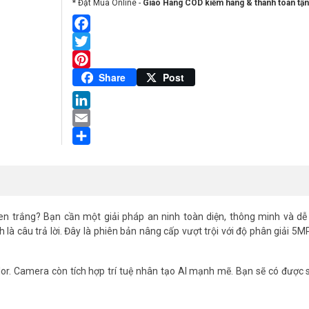
* Đặt Mua Online -
Giao Hàng COD kiểm hàng & thanh toán tận
Facebook
Twitter
Pinterest
Share
Post
LinkedIn
Email
Share
 trắng? Bạn cần một giải pháp an ninh toàn diện, thông minh và dễ
 là câu trả lời. Đây là phiên bản nâng cấp vượt trội với độ phân giải 5MP
r. Camera còn tích hợp trí tuệ nhân tạo AI mạnh mẽ. Bạn sẽ có được