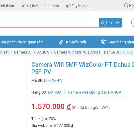
Hỗ 
Giới thiệu
Hệ thống chi nhánh
Tuyển dụng
Tìm kiếm
Sản phẩm được quan tâm
Khuyến mãi
Giao hàng nha
n sát
»
Camera AI
»
DAHUA
»
Camera Wifi 5MP WizColor PT Dahua DH-P5F-PV
Camera Wifi 5MP WizColor PT Dahua 
P5F-PV
Mã SP:
DH-P5F-PV
Hãng SX:
DAHUA
Camera wifi không dây DAHUA
1.570.000
đ
(Giá đã bao gồm VAT)
Tiết kiệm:
70%
Giá website: 5.177.000
đ