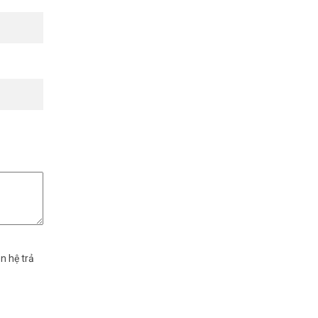
n hệ trả
king hoạt