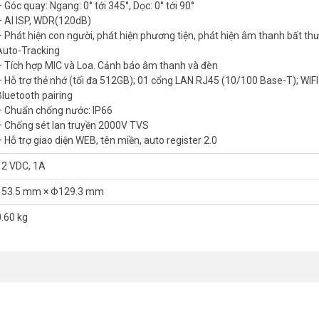
 Góc quay: Ngang: 0° tới 345°, Dọc: 0° tới 90°
– AI ISP, WDR(120dB)
– Phát hiện con người, phát hiện phương tiện, phát hiện âm thanh bất th
ua DH-P5F-PV?
Auto-Tracking
– Tích hợp MIC và Loa. Cảnh báo âm thanh và đèn
– Hỗ trợ thẻ nhớ (tối đa 512GB); 01 cổng LAN RJ45 (10/100 Base-T); WIFI
 có độ phân giải lên đến 5MP. Chất lượng hình ảnh rõ nét gấp đôi so 
Bluetooth pairing
chi tiết nhỏ. Điều này cực kỳ quan trọng khi cần xác định đối tượng.
– Chuẩn chống nước: IP66
– Chống sét lan truyền 2000V TVS
– Hỗ trợ giao diện WEB, tên miền, auto register 2.0
12 VDC, 1A
153.5 mm × Φ129.3 mm
0.60 kg