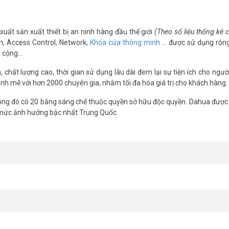
xuất sản xuất thiết bị an ninh hàng đầu thế giới
(Theo số liệu thống kê
m, Access Control, Network,
Khóa cửa thông minh
… được sử dụng rộng
g cộng…
chất lượng cao, thời gian sử dụng lâu dài đem lại sự tiện ích cho ngườ
nh mẽ với hơn 2000 chuyên gia, nhằm tối đa hóa giá trị cho khách hàng.
ng đó có 20 bằng sáng chế thuộc quyền sở hữu độc quyền. Dahua được 
 mức ảnh hưởng bậc nhất Trung Quốc.
m
mera Dahua
này sử dụng hệ thống 4 đèn warm light. Nó cung cấp ánh s
 dàng nhận diện trang phục, phương tiện một cách chính xác. Khoảng 