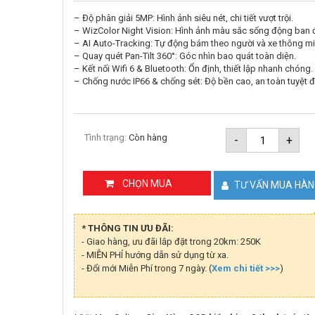
– Độ phân giải 5MP: Hình ảnh siêu nét, chi tiết vượt trội.
– WizColor Night Vision: Hình ảnh màu sắc sống động ban
– AI Auto-Tracking: Tự động bám theo người và xe thông mi
– Quay quét Pan-Tilt 360°: Góc nhìn bao quát toàn diện.
– Kết nối Wifi 6 & Bluetooth: Ổn định, thiết lập nhanh chóng.
– Chống nước IP66 & chống sét: Độ bền cao, an toàn tuyệt đ
Camera
Tình trạng:
Còn hàng
-
+
Wifi
5MP
WizColor
PT
CHỌN MUA
TƯ VẤN MUA HÀ
Dahua
DH-
P5F-
PV
* THÔNG TIN ƯU ĐÃI:
số
- Giao hàng, ưu đãi lắp đặt trong 20km: 250K
lượng
- MIỄN PHÍ hướng dẫn sử dụng từ xa.
- Đổi mới Miễn Phí trong 7 ngày. (
Xem chi tiết >>>
)