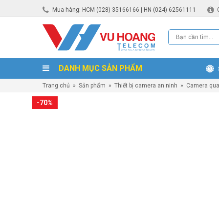
Mua hàng: HCM (028) 35166166 | HN (024) 62561111
DANH MỤC SẢN PHẨM
Trang chủ
»
Sản phẩm
»
Thiết bị camera an ninh
»
Camera qua
-70%