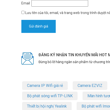
động dựa trên AI. Khi phát hiện chuyển động của người ho
Email
của đối tượng.
Lưu tên của tôi, email, và trang web trong trình duyệt nà
ĐĂNG KÝ NHẬN TIN KHUYẾN MÃI HOT 
Đừng bỏ lỡ hàng ngàn sản phẩm từ chương trì
Camera IP Wifi giá rẻ
Camera EZVIZ
Bộ phát sóng wifi TP-LINK
Màn hình tươ
Thiết bị hội nghị Yealink
Bộ phát wifi Imo