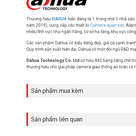
Thương hiệu
DAHUA
hiện đang là 1 trong nhà 5 nhà sản 
năm 2019)
, cung cấp các thiết bị
Camera quan sát
, Alar
nhiều lĩnh vực như ngân hàng, cơ sở hạ tầng, khu vực côn
Các sản phẩm Dahua có kiểu dáng đẹp, giá cả cạnh tranh, 
Quy trình sản xuất hiện đại. Dahua có một đội ngũ R&D mạ
Dahua Technology Co. Ltd
sở hữu 442 bằng sáng chế tro
thương hiệu cho giải pháp camera giao thông an toàn có
Công Nghệ WizColor: Thấy Rõ Ban Đê
Đây là điểm nhấn đột phá. Thay vì hình ảnh đen trắng,
ca
ghi lại hình ảnh có đầy đủ màu sắc vào ban đêm. Bạn dễ
Sản phẩm mua kèm
sáng hiệu quả lên đến 30 mét.
Sản phẩm liên quan