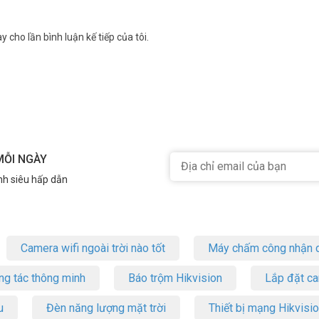
ặc xe, camera sẽ tự động xoay để bám theo. Nó đảm bảo ghi lại toàn bộ 
y cho lần bình luận kế tiếp của tôi.
MỖI NGÀY
nh siêu hấp dẫn
Camera wifi ngoài trời nào tốt
Máy chấm công nhận d
ng tác thông minh
Báo trộm Hikvision
Lắp đặt c
u
Đèn năng lượng mặt trời
Thiết bị mạng Hikvisi