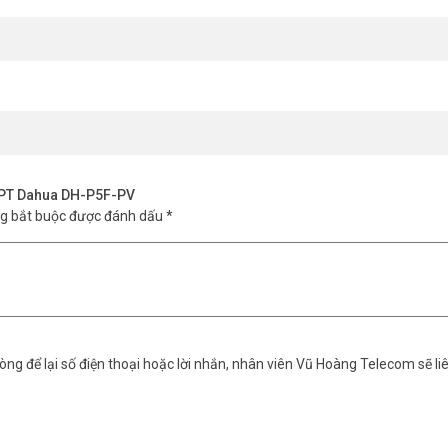
r PT Dahua DH-P5F-PV
ng bắt buộc được đánh dấu
*
ng để lại số điện thoại hoặc lời nhắn, nhân viên Vũ Hoàng Telecom sẽ liê
ay ngang 345° và xoay dọc 90°. Quan trọng hơn, tính năng Auto-Trac