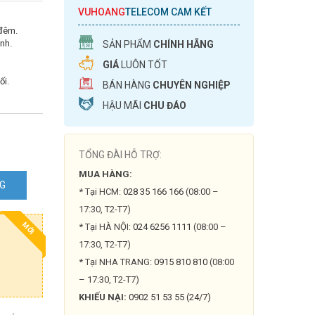
VUHOANG
TELECOM CAM KẾT
 đêm.
nh.
SẢN PHẨM
CHÍNH HÃNG
GIÁ
LUÔN TỐT
ối.
BÁN HÀNG
CHUYÊN NGHIỆP
HẬU MÃI
CHU ĐÁO
TỔNG ĐÀI HỖ TRỢ:
MUA HÀNG:
NG
* Tại HCM:
028 35 166 166
(08:00 –
17:30, T2-T7)
MỚI
* Tại HÀ NỘI:
024 6256 1111
(08:00 –
17:30, T2-T7)
* Tại NHA TRANG:
0915 810 810
(08:00
– 17:30, T2-T7)
KHIẾU NẠI:
0902 51 53 55 (24/7)