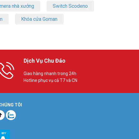
amera nhà xưởng
Switch Scodeno
on
Khóa cửa Goman
Dịch Vụ Chu Đáo
Giao hàng nhanh trong 24h
Hotline phục vụ cả T7 và CN
 CHÚNG TÔI