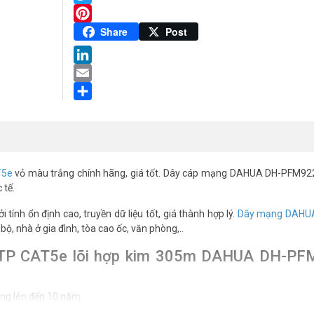
C
Twitter
số
lượng
Pinterest
Share
Post
LinkedIn
Email
Share
T5e
vỏ màu trắng chính hãng, giá tốt. Dây cáp mạng DAHUA DH-PFM92
 tế.
nh ổn định cao, truyền dữ liệu tốt, giá thành hợp lý.
Dây mạng DAHU
, nhà ở gia đình, tòa cao ốc, văn phòng,..
UTP CAT5e lõi hợp kim 305m DAHUA DH-PF
ụng lên đến 10 năm