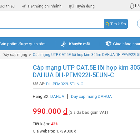
Hỗ 
Giới thiệu
Hệ thống chi nhánh
Tuyển dụng
Tìm kiếm
Sản phẩm được quan tâm
Khuyến mãi
Giao hàng nha
»
Dây cáp mạng
»
Cáp mạng UTP CAT.5E lõi hợp kim 305m DAHUA DH-PFM922I-
Cáp mạng UTP CAT.5E lõi hợp kim 30
DAHUA DH-PFM922I-5EUN-C
Mã SP:
DH-PFM922I-5EUN-C
Hãng SX:
DAHUA
Dây cáp mạng DAHUA
990.000
đ
(Giá đã bao gồm VAT)
Tiết kiệm:
43%
Giá website: 1.739.000
đ