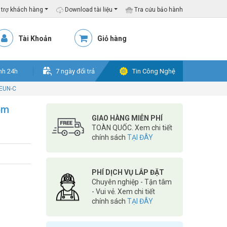
trợ khách hàng
Download tài liệu
Tra cứu bảo hành
Tài Khoản
Giỏ hàng
nh 24h
7 ngày đổi trả
Tin Công Nghệ
5EUN-C
5m
GIAO HÀNG MIỄN PHÍ
TOÀN QUỐC. Xem chi tiết
chính sách
TẠI ĐÂY
PHÍ DỊCH VỤ LẮP ĐẶT
Chuyên nghiệp - Tận tâm
- Vui vẻ. Xem chi tiết
chính sách
TẠI ĐÂY