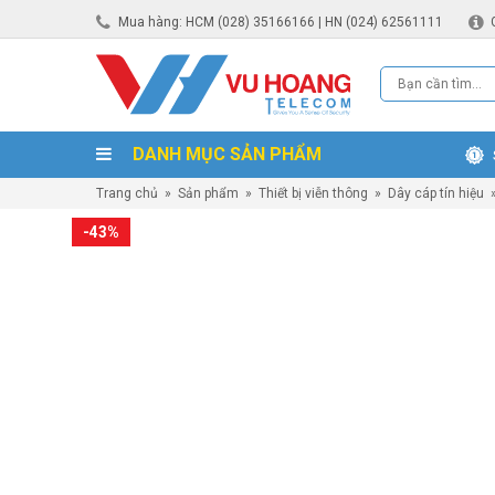
Mua hàng: HCM (028) 35166166 | HN (024) 62561111
DANH MỤC SẢN PHẨM
Trang chủ
»
Sản phẩm
»
Thiết bị viễn thông
»
Dây cáp tín hiệu
-43%