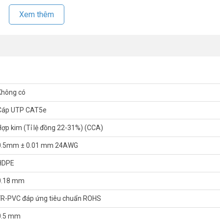
Xem thêm
Không có
 mới nhất, xin vui lòng liên hệ HOTLINE
1900.9259
để được hỗ trợ
nhé!
Cáp UTP CAT5e
Hợp kim (Tỉ lệ đồng 22-31%) (CCA)
0.5mm ± 0.01 mm 24AWG
HDPE
0.18 mm
FR-PVC đáp ứng tiêu chuẩn ROHS
0.5 mm