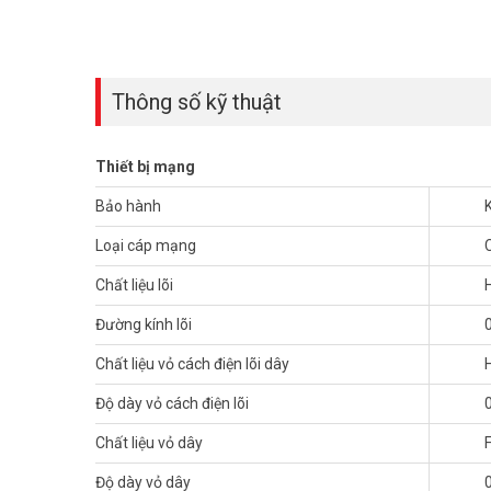
– Đường kính lõi: 0.5mm ± 0.01 mm 24AWG
– Chất liệu vỏ cách điện lõi dây: HDPE
– Độ dày vỏ cách điện lõi: 0.18mm
– Chất liệu vỏ dây: FR-PVC đáp ứng tiêu chuẩn ROHS
Thông số kỹ thuật
– Độ dày vỏ dây: 0.5mm
– Màu dây: trắng
– Chiều dài cuộn: 305m / 1000ft
Thiết bị mạng
– Xuất xứ: Trung Quốc.
Bảo hành
Đặt mua Online ngay sản phẩm DAHUA DH-PFM922I-5EUN-C
Tham khảo thêm hình ảnh tại
Facebook Vuhoangtelecom
Loại cáp mạng
Chất liệu lõi
Đường kính lõi
Chất liệu vỏ cách điện lõi dây
Độ dày vỏ cách điện lõi
Chất liệu vỏ dây
Độ dày vỏ dây