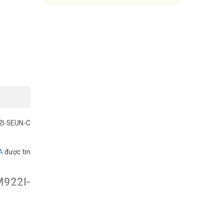
2I-5EUN-C
A
được tin
Cáp mạng UTP CAT.5E lõi hợp
kim 305m DAHUA DH-
M922I-
PFM922I-5EUN-C
990.000đ
1.739.000đ
Mua Ngay