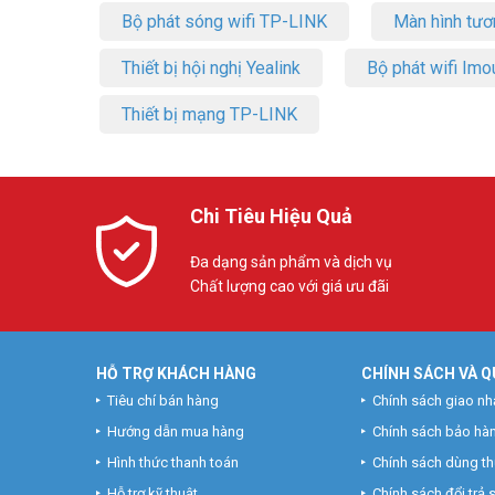
Bộ phát sóng wifi TP-LINK
Màn hình tươ
Thiết bị hội nghị Yealink
Bộ phát wifi Imo
Thiết bị mạng TP-LINK
Chi Tiêu Hiệu Quả
Đa dạng sản phẩm và dịch vụ
Chất lượng cao với giá ưu đãi
HỖ TRỢ KHÁCH HÀNG
CHÍNH SÁCH VÀ Q
Tiêu chí bán hàng
Chính sách giao nh
Hướng dẫn mua hàng
Chính sách bảo hà
Hình thức thanh toán
Chính sách dùng t
Hỗ trợ kỹ thuật
Chính sách đổi trả