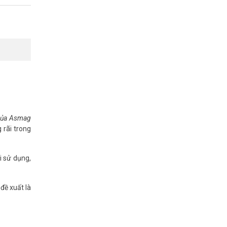
 của Asmag
 rãi trong
i sử dụng,
đề xuất là