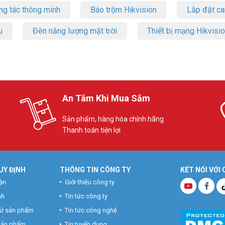
ng tác thông minh
Báo trộm Hikvision
Lắp đặt c
u
Đèn năng lượng mặt trời
Thiết bị mạng Hikvisi
An Tâm Khi Mua Sắm
Sản phẩm, hàng hóa chính hãng
Thanh toán tiện lợi
UY ĐỊNH
THÔNG TIN CÔNG TY
KẾT NỐI VỚI
ận
Giới thiệu công ty
nh
Tin tức công ty
hử sản phẩm
Tin tức công nghệ
 sản phẩm
Tin tuyển dụng