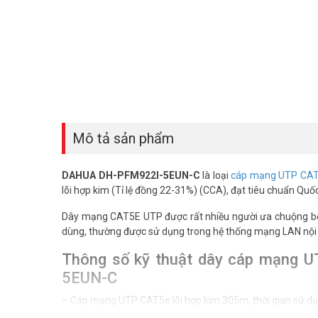
Mô tả sản phẩm
DAHUA DH-PFM922I-5EUN-C
là loại
cáp mạng UTP CA
lõi hợp kim (Tỉ lệ đồng 22-31%) (CCA), đạt tiêu chuẩn Quốc
Dây mạng CAT5E UTP được rất nhiều người ưa chuộng bởi tí
dùng, thường được sử dụng trong hệ thống mạng LAN nội bộ
Thông số kỹ thuật dây cáp mạng 
5EUN-C
– Cáp mạng UTP CAT5e lõi hợp kim 305m, thời gian sử d
– Chất liệu lõi: Hợp kim (Tỉ lệ đồng 22-31%) (CCA)