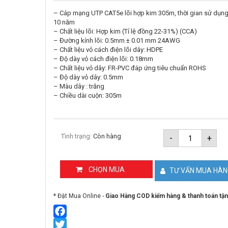
– Cáp mạng UTP CAT5e lõi hợp kim 305m, thời gian sử dụng
10 năm
– Chất liệu lõi: Hợp kim (Tỉ lệ đồng 22-31%) (CCA)
– Đường kính lõi: 0.5mm ± 0.01 mm 24AWG
– Chất liệu vỏ cách điện lõi dây: HDPE
– Độ dày vỏ cách điện lõi: 0.18mm
– Chất liệu vỏ dây: FR-PVC đáp ứng tiêu chuẩn ROHS
– Độ dày vỏ dây: 0.5mm
– Màu dây : trắng
– Chiều dài cuộn: 305m
Cáp
Tình trạng:
Còn hàng
-
+
mạng
UTP
CAT.5E
lõi
CHỌN MUA
TƯ VẤN MUA HÀ
hợp
kim
305m
* Đặt Mua Online -
Giao Hàng COD kiểm hàng & thanh toán tận
DAHUA
DH-
PFM922I-
5EUN-
Facebook