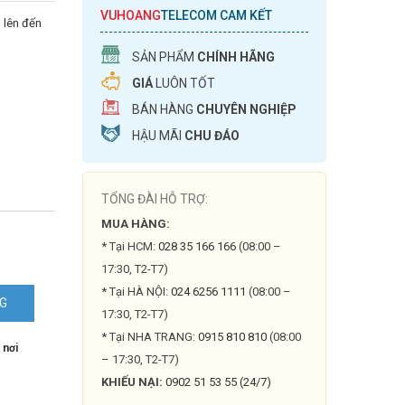
VUHOANG
TELECOM CAM KẾT
 lên đến
SẢN PHẨM
CHÍNH HÃNG
GIÁ
LUÔN TỐT
BÁN HÀNG
CHUYÊN NGHIỆP
HẬU MÃI
CHU ĐÁO
TỔNG ĐÀI HỖ TRỢ:
MUA HÀNG:
* Tại HCM:
028 35 166 166
(08:00 –
17:30, T2-T7)
* Tại HÀ NỘI:
024 6256 1111
(08:00 –
NG
17:30, T2-T7)
* Tại NHA TRANG:
0915 810 810
(08:00
 nơi
– 17:30, T2-T7)
KHIẾU NẠI:
0902 51 53 55 (24/7)