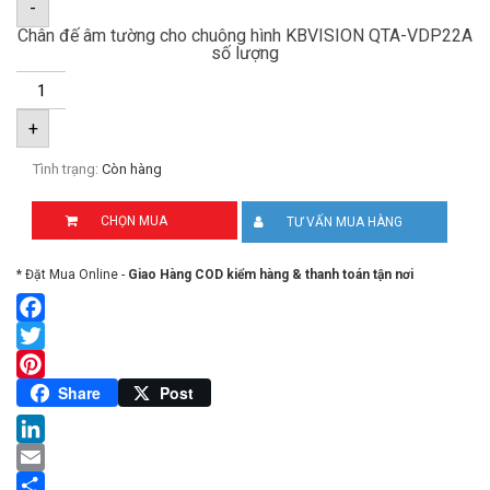
-
Chân đế âm tường cho chuông hình KBVISION QTA-VDP22A
số lượng
+
Tình trạng:
Còn hàng
CHỌN MUA
TƯ VẤN MUA HÀNG
* Đặt Mua Online -
Giao Hàng COD kiểm hàng & thanh toán tận nơi
Facebook
Twitter
Pinterest
Share
Post
LinkedIn
Email